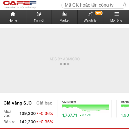
New
Home
Tin mới
Market
Watch list
Mở rộng
Giá vàng SJC
Giá bạc
VNINDEX
VN30
Mua
139,200
-0.36%
1,767.71
1,90
vào
0.17%
Bán ra
142,200
-0.35%