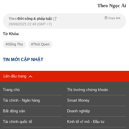
Theo Ngọc Ái
Copy link
Theo
Đời sống & pháp luật
29/08/2025 22:48 (GMT +7)
Từ Khóa:
Sống Thọ
Thói Quen
TIN MỚI CẬP NHẬT
Lên đầu trang
Trang chủ
Thị trường chứng khoán
Tài chính - Ngân hàng
Smart Money
Bất động sản
Doanh nghiệp
Tài chính quốc tế
Kinh tế vĩ mô - Đầu tư