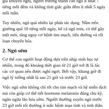
gia khuyến nghị, người trưởng thành cần ngủ ít nhất 7
tiếng mỗi đêm và không tỉnh giấc giữa đêm ít nhất 5 ngày
mỗi tuần.
Tuy nhiên, ngủ quá nhiều lại phản tác dụng. Nằm trên
giường quá 10 tiếng mỗi ngày, kể cả ngủ trưa, có thể gây
mệt mỏi, tăng nguy cơ bệnh tim mạch, tiểu đường và rối
loạn chuyển hóa.
2. Ngủ sớm
Cơ thể con người hoạt động dựa trên nhịp sinh học tự
nhiên, trong đó khoảng thời gian từ 21 giờ trở đi là lúc
các cơ quan nên được nghỉ ngơi. Bởi vậy, khung giờ đi
ngủ lý tưởng nhất là sau 21 giờ và trước 23 giờ.
Việc ngủ sớm không chỉ tốt cho tim mạch và hệ miễn dịch
mà còn giúp cơ thể tiết hormone melatonin đúng chu kỳ,
ngăn ngừa lão hóa sớm. Người thường xuyên ngủ trước
23 giờ mỗi tối thường ít mắc bệnh mạn tính và tinh thần