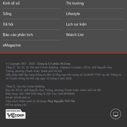
Kinh tế số
Thị trường
Sống
Lifestyle
Xã hội
Lịch sự kiện
Báo cáo phân tích
Watch List
eMagazine
© Copyright 2007 - 2026 -
Công ty Cổ phần VCCorp.
Tầng 17, 19, 20, 21 Toà nhà Center Building - Hapulico Complex, Số 01, phố Nguyễn Huy
Tưởng, phường Thanh Xuân, thành phố Hà Nội
Giấy phép thiết lập trang thông tin điện tử tổng hợp trên mạng số 2216/GP-TTĐT do Sở Thông tin
và Truyền thông Hà Nội cấp ngày 10 tháng 4 năm 2019.
Tầng 21, tòa nhà Center Building.
Địa chỉ: Số 01, phố Nguyễn Huy Tưởng, phường Thanh Xuân, thành phố Hà Nội
Điện thoại: 024 7309 5555 Máy lẻ 292. Fax: 024-39744082
Email: info@cafef.vn
Chịu trách nhiệm quản lý nội dung:
Ông Nguyễn Thế Tân
Hỗ trợ quảng cáo :