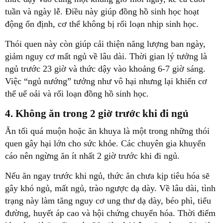
tuần và ngày lễ. Điều này giúp đồng hồ sinh học hoạt
động ổn định, cơ thể không bị rối loạn nhịp sinh học.
Thói quen này còn giúp cải thiện năng lượng ban ngày,
giảm nguy cơ mất ngủ về lâu dài. Thời gian lý tưởng là
ngủ trước 23 giờ và thức dậy vào khoảng 6-7 giờ sáng.
Việc “ngủ nướng” tưởng như vô hại nhưng lại khiến cơ
thể uể oải và rối loạn đồng hồ sinh học.
4. Không ăn trong 2 giờ trước khi đi ngủ
Ăn tối quá muộn hoặc ăn khuya là một trong những thói
quen gây hại lớn cho sức khỏe. Các chuyên gia khuyến
cáo nên ngừng ăn ít nhất 2 giờ trước khi đi ngủ.
Nếu ăn ngay trước khi ngủ, thức ăn chưa kịp tiêu hóa sẽ
gây khó ngủ, mất ngủ, trào ngược dạ dày. Về lâu dài, tình
trạng này làm tăng nguy cơ ung thư dạ dày, béo phì, tiểu
đường, huyết áp cao và hội chứng chuyển hóa. Thời điểm