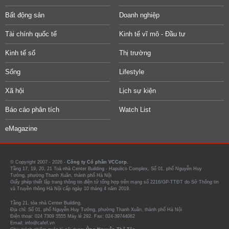
Bất động sản
Doanh nghiệp
Tài chính quốc tế
Kinh tế vĩ mô - Đầu tư
Kinh tế số
Thị trường
Sống
Lifestyle
Xã hội
Lịch sự kiện
Báo cáo phân tích
Watch List
eMagazine
© Copyright 2007 - 2026 -
Công ty Cổ phần VCCorp.
Tầng 17, 19, 20, 21 Toà nhà Center Building - Hapulico Complex, Số 01, phố Nguyễn Huy
Tưởng, phường Thanh Xuân, thành phố Hà Nội
Giấy phép thiết lập trang thông tin điện tử tổng hợp trên mạng số 2216/GP-TTĐT do Sở Thông tin
và Truyền thông Hà Nội cấp ngày 10 tháng 4 năm 2019.
Tầng 21, tòa nhà Center Building.
Địa chỉ: Số 01, phố Nguyễn Huy Tưởng, phường Thanh Xuân, thành phố Hà Nội
Điện thoại: 024 7309 5555 Máy lẻ 292. Fax: 024-39744082
Email: info@cafef.vn