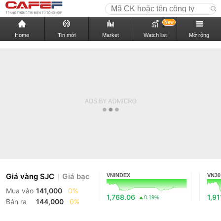
New
Home
Tin mới
Market
Watch list
Mở rộng
Giá vàng SJC
Giá bạc
VNINDEX
VN30
Mua vào
141,000
0%
1,768.06
1,91
0.19%
Bán ra
144,000
0%