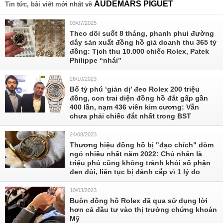
AUDEMARS PIGUET
Tin tức, bài viết mới nhất về
03/07/2025
Theo dõi suốt 8 tháng, phanh phui đường
dây sản xuất đồng hồ giả doanh thu 365 tỷ
đồng: Tịch thu 10.000 chiếc Rolex, Patek
Philippe “nhái”
26/10/2023
Bố tỷ phú ‘giản dị’ đeo Rolex 200 triệu
đồng, con trai diện đồng hồ đắt gấp gần
400 lần, nạm 436 viên kim cương: Vẫn
chưa phải chiếc đắt nhất trong BST
24/08/2023
Thương hiệu đồng hồ bị "đạo chích" dòm
ngó nhiều nhất năm 2022: Chủ nhân là
triệu phú cũng không tránh khỏi số phận
đen đủi, liên tục bị đánh cắp vì 1 lý do
10/03/2023
Buôn đồng hồ Rolex đã qua sử dụng lời
hơn cả đầu tư vào thị trường chứng khoán
Mỹ