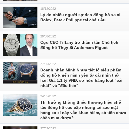
18/12/2022
Lý do nhiều người sợ đeo đồng hồ xa xỉ
Rolex, Patek Philippe tại châu Âu
29/08/2022
Cựu CEO Tiffany trở thành tân Chủ tịch
đồng hồ Thụy Sĩ Audemars Piguet
27/05/2022
Doanh nhân Minh Nhựa tiết lộ siêu phẩm
đồng hồ khiến mình yêu từ cái nhìn thứ
hai: Giá 1,1 tỷ VNĐ, sở hữu hàng loạt "cái
nhất" và "đầu tiên"
24/05/2022
Thị trường không thiếu thương hiệu chế
tác đồng hồ cao cấp nhưng tại sao mặt
hàng xa xỉ này vẫn khan hiếm, có tiền chưa
chắc mua được?
27/03/2022