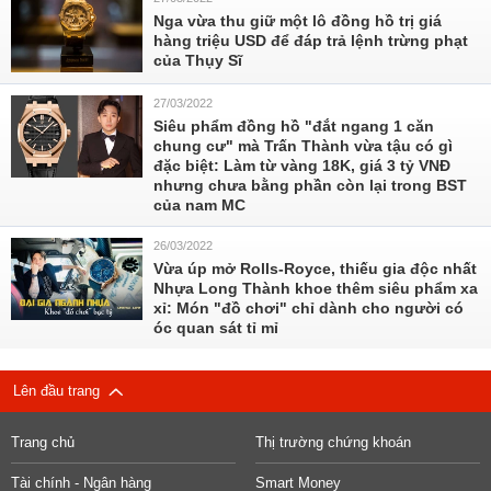
Nga vừa thu giữ một lô đồng hồ trị giá
hàng triệu USD để đáp trả lệnh trừng phạt
của Thụy Sĩ
27/03/2022
Siêu phẩm đồng hồ "đắt ngang 1 căn
chung cư" mà Trấn Thành vừa tậu có gì
đặc biệt: Làm từ vàng 18K, giá 3 tỷ VNĐ
nhưng chưa bằng phần còn lại trong BST
của nam MC
26/03/2022
Vừa úp mở Rolls-Royce, thiếu gia độc nhất
Nhựa Long Thành khoe thêm siêu phẩm xa
xỉ: Món "đồ chơi" chỉ dành cho người có
óc quan sát tỉ mỉ
Lên đầu trang
Trang chủ
Thị trường chứng khoán
Tài chính - Ngân hàng
Smart Money