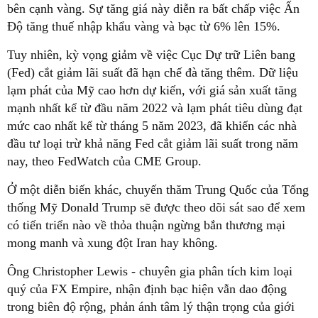
bên cạnh vàng. Sự tăng giá này diễn ra bất chấp việc Ấn
Độ tăng thuế nhập khẩu vàng và bạc từ 6% lên 15%.
Tuy nhiên, kỳ vọng giảm về việc Cục Dự trữ Liên bang
(Fed) cắt giảm lãi suất đã hạn chế đà tăng thêm. Dữ liệu
lạm phát của Mỹ cao hơn dự kiến, với giá sản xuất tăng
mạnh nhất kể từ đầu năm 2022 và lạm phát tiêu dùng đạt
mức cao nhất kể từ tháng 5 năm 2023, đã khiến các nhà
đầu tư loại trừ khả năng Fed cắt giảm lãi suất trong năm
nay, theo FedWatch của CME Group.
Ở một diễn biến khác, chuyến thăm Trung Quốc của Tổng
thống Mỹ Donald Trump sẽ được theo dõi sát sao để xem
có tiến triển nào về thỏa thuận ngừng bắn thương mại
mong manh và xung đột Iran hay không.
Ông Christopher Lewis - chuyên gia phân tích kim loại
quý của FX Empire, nhận định bạc hiện vẫn dao động
trong biên độ rộng, phản ánh tâm lý thận trọng của giới