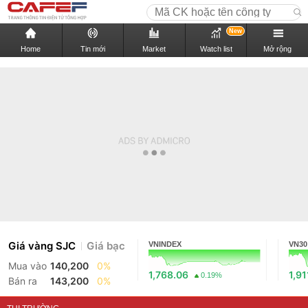
New
Home
Tin mới
Market
Watch list
Mở rộng
Giá vàng SJC
Giá bạc
VNINDEX
VN30
Mua vào
140,200
0%
1,768.06
1,91
0.19%
Bán ra
143,200
0%