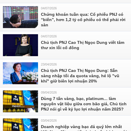
04/07/2026
Chứng khoán tuần qua: Cổ phiếu PNJ có
“biến”, hơn 1,2 tỷ cổ phiếu có thể phải rời
sàn
04/07/2026
Chủ tịch PNJ Cao Thị Ngọc Dung viết tâm
thư xin lỗi cổ đông
23/04/2026
Chủ tịch PNJ Cao Thị Ngọc Dung: Sẵn
sàng nhập tối đa quota vàng, hé lộ "vũ
khí" giữ biên lợi nhuận 20%
09/04/2026
Dùng 7 tấn vàng, bạc, platinum… làm
nguyên vật liệu giữa cơn bão giá, Chủ tịch
PNJ nói gì về kỷ lục lợi nhuận năm 2025?
03/04/2026
Doanh nghiệp vàng bạc đá quý lớn nhất