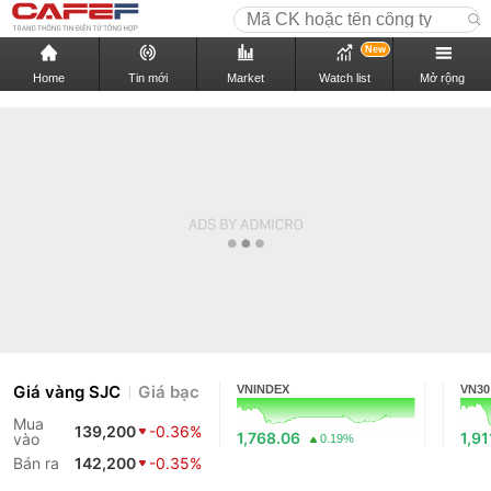
New
Home
Tin mới
Market
Watch list
Mở rộng
Giá vàng SJC
Giá bạc
VNINDEX
VN30
Mua
139,200
-0.36%
1,768.06
1,91
vào
0.19%
Bán ra
142,200
-0.35%