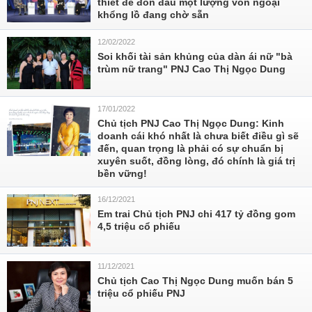
thiết để đón đầu một lượng vốn ngoại
khổng lồ đang chờ sẵn
12/02/2022
Soi khối tài sản khủng của dàn ái nữ "bà
trùm nữ trang" PNJ Cao Thị Ngọc Dung
17/01/2022
Chủ tịch PNJ Cao Thị Ngọc Dung: Kinh
doanh cái khó nhất là chưa biết điều gì sẽ
đến, quan trọng là phải có sự chuẩn bị
xuyên suốt, đồng lòng, đó chính là giá trị
bền vững!
16/12/2021
Em trai Chủ tịch PNJ chi 417 tỷ đồng gom
4,5 triệu cổ phiếu
11/12/2021
Chủ tịch Cao Thị Ngọc Dung muốn bán 5
triệu cổ phiếu PNJ