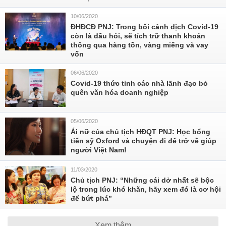
10/06/2020
ĐHĐCĐ PNJ: Trong bối cảnh dịch Covid-19
còn là dấu hỏi, sẽ tích trữ thanh khoản
thông qua hàng tồn, vàng miếng và vay
vốn
06/06/2020
Covid-19 thức tỉnh các nhà lãnh đạo bỏ
quên văn hóa doanh nghiệp
05/06/2020
Ái nữ của chủ tịch HĐQT PNJ: Học bổng
tiến sỹ Oxford và chuyện đi để trở về giúp
người Việt Nam!
11/03/2020
Chủ tịch PNJ: “Những cái dở nhất sẽ bộc
lộ trong lúc khó khăn, hãy xem đó là cơ hội
để bứt phá”
Xem thêm