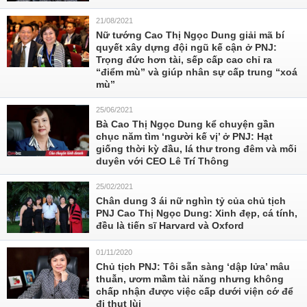
21/08/2021
Nữ tướng Cao Thị Ngọc Dung giải mã bí
quyết xây dựng đội ngũ kế cận ở PNJ:
Trọng đức hơn tài, sếp cấp cao chỉ ra
“điểm mù” và giúp nhân sự cấp trung “xoá
mù”
25/06/2021
Bà Cao Thị Ngọc Dung kể chuyện gần
chục năm tìm ‘người kế vị’ ở PNJ: Hạt
giống thời kỳ đầu, lá thư trong đêm và mối
duyên với CEO Lê Trí Thông
25/02/2021
Chân dung 3 ái nữ nghìn tỷ của chủ tịch
PNJ Cao Thị Ngọc Dung: Xinh đẹp, cá tính,
đều là tiến sĩ Harvard và Oxford
01/11/2020
Chủ tịch PNJ: Tôi sẵn sàng ‘dập lửa’ mâu
thuẫn, ươm mầm tài năng nhưng không
chấp nhận được việc cấp dưới viện cớ để
đi thụt lùi