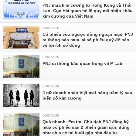
PNJ mua kim cương từ Hong Kong và Thái
Lan: Cục Hải quan hé lộ quy mô nhập khẩu
kim cương của Việt Nam
08/07/2026
Cổ phiếu vừa ngược dòng ngoạn mục, PNJ
ra thông báo mua lại cổ phiếu quỹ để bảo
vệ lợi ích cổ đông
07/07/2026
PNJ ra thông báo quan trọng về P-Lab
07/07/2026
4 nữ doanh nhân Việt mất hàng trăm tỷ sau
biến cố kim cương
06/07/2026
Quá nhanh: Em trai Chủ tịch PNJ đăng ký
mua cổ phiếu sau 2 phiên giảm sàn, đúng
như chia sẻ tại buổi gặp nhà đầu tư