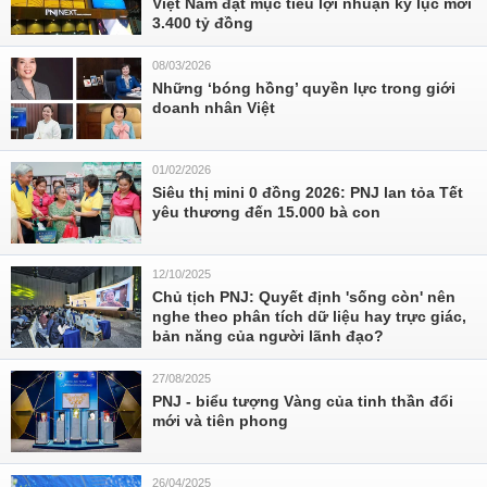
Việt Nam đặt mục tiêu lợi nhuận kỷ lục mới
3.400 tỷ đồng
08/03/2026
Những ‘bóng hồng’ quyền lực trong giới
doanh nhân Việt
01/02/2026
Siêu thị mini 0 đồng 2026: PNJ lan tỏa Tết
yêu thương đến 15.000 bà con
12/10/2025
Chủ tịch PNJ: Quyết định 'sống còn' nên
nghe theo phân tích dữ liệu hay trực giác,
bản năng của người lãnh đạo?
27/08/2025
PNJ - biểu tượng Vàng của tinh thần đổi
mới và tiên phong
26/04/2025