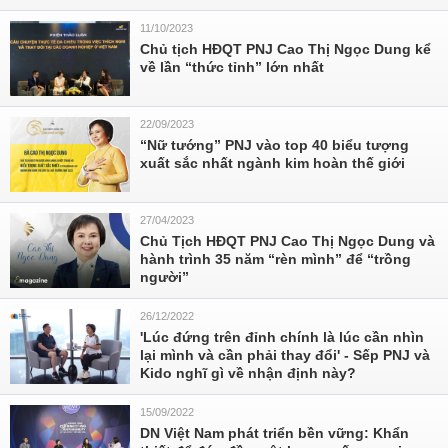
11/10/2023
Chủ tịch HĐQT PNJ Cao Thị Ngọc Dung kể
về lần “thức tỉnh” lớn nhất
22/09/2023
“Nữ tướng” PNJ vào top 40 biểu tượng
xuất sắc nhất ngành kim hoàn thế giới
27/04/2023
Chủ Tịch HĐQT PNJ Cao Thị Ngọc Dung và
hành trình 35 năm “rèn mình” để “trồng
người”
26/12/2022
'Lúc đứng trên đỉnh chính là lúc cần nhìn
lại mình và cần phải thay đổi' - Sếp PNJ và
Kido nghĩ gì về nhận định này?
15/09/2022
DN Việt Nam phát triển bền vững: Khẩn