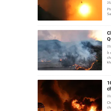
25
Ph
Sa
C
Q
23
Ít
ch
kh
1
c
23
Ch
ch