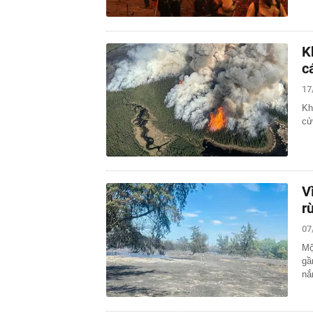
K
c
17
Kh
cử
V
r
07
Mộ
gầ
nắ