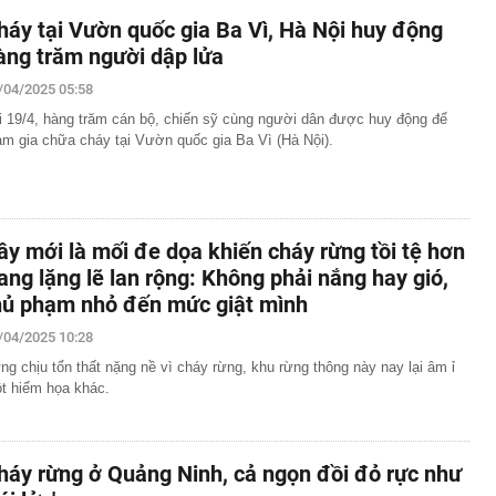
háy tại Vườn quốc gia Ba Vì, Hà Nội huy động
àng trăm người dập lửa
/04/2025 05:58
i 19/4, hàng trăm cán bộ, chiến sỹ cùng người dân được huy động để
am gia chữa cháy tại Vườn quốc gia Ba Vì (Hà Nội).
ây mới là mối đe dọa khiến cháy rừng tồi tệ hơn
ang lặng lẽ lan rộng: Không phải nắng hay gió,
hủ phạm nhỏ đến mức giật mình
/04/2025 10:28
ng chịu tổn thất nặng nề vì cháy rừng, khu rừng thông này nay lại âm ỉ
t hiểm họa khác.
háy rừng ở Quảng Ninh, cả ngọn đồi đỏ rực như