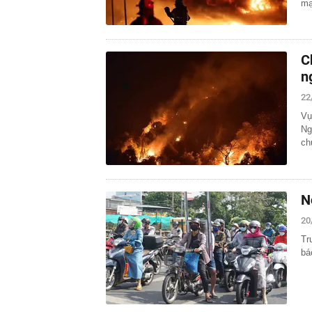
mạ
C
n
22
Vụ
Ng
ch
N
20
Tr
bá