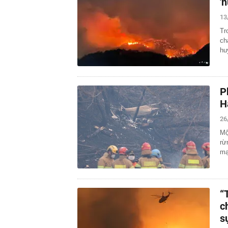
'n
13
Tr
ch
hu
P
H
26
Mộ
rừ
mạ
“
c
s