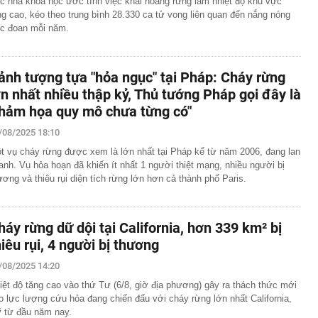
c nhà khoa học ước tính việc khai hoang rừng làm nhiệt độ khu vực
ng cao, kéo theo trung bình 28.330 ca tử vong liên quan đến nắng nóng
c đoan mỗi năm.
ảnh tượng tựa "hỏa ngục" tại Pháp: Cháy rừng
ớn nhất nhiều thập kỷ, Thủ tướng Pháp gọi đây là
thảm họa quy mô chưa từng có"
/08/2025 18:10
t vụ cháy rừng được xem là lớn nhất tại Pháp kể từ năm 2006, đang lan
anh. Vụ hỏa hoạn đã khiến ít nhất 1 người thiệt mạng, nhiều người bị
ương và thiêu rụi diện tích rừng lớn hơn cả thành phố Paris.
háy rừng dữ dội tại California, hơn 339 km² bị
hiêu rụi, 4 người bị thương
/08/2025 14:20
iệt độ tăng cao vào thứ Tư (6/8, giờ địa phương) gây ra thách thức mới
o lực lượng cứu hỏa đang chiến đấu với cháy rừng lớn nhất California,
 từ đầu năm nay.