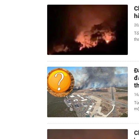
C
h
20
Tố
th
Đ
đ
t
16
Từ
mộ
C