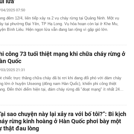
úi lửa'
/04/2025 07:50
ong đêm 12/4, liên tiếp xảy ra 2 vụ cháy rừng tại Quảng Ninh. Một vụ
áy tại phường Đại Yên, TP Hạ Long. Vụ hỏa hoạn còn lại ở Khe Mu,
yện Bình Liêu. Hiện ngọn lửa vẫn đang lan rộng vì gặp gió lớn.
hi công 73 tuổi thiệt mạng khi chữa cháy rừng ở
àn Quốc
/03/2025 21:31
t chiếc trực thăng chữa cháy đã bị rơi khi đang đối phó với đám cháy
ng lớn ở huyện Uiseong (đông nam Hàn Quốc), khiến phi công thiệt
ng. Đến thời điểm hiện tại, đám cháy rừng đã "đoạt mạng" ít nhất 24…
Tại sao chuyện này lại xảy ra với bố tôi?”: Bi kịch
háy rừng kinh hoàng ở Hàn Quốc phơi bày một
ự thật đau lòng