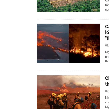
Cá
tă
cự
C
l
"
08
Mộ
nh
th
C
t
07
Nh
ch
Mỹ