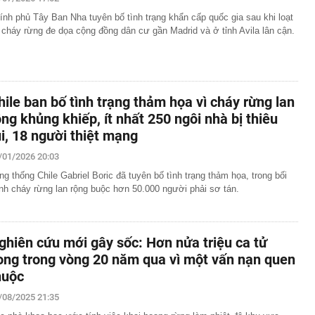
"bay" lên không trung khiến nhiều người thót tim
ính phủ Tây Ban Nha tuyên bố tình trạng khẩn cấp quốc gia sau khi loạt
 đi cầu khỉ miền Tây, dân mạng nín thở vì hồi hộp
 cháy rừng đe dọa cộng đồng dân cư gần Madrid và ở tỉnh Avila lân cận.
thành phụ huynh có con sắp vào lớp 1: Đừng mua các
ọc tập này, chỉ PHÍ TIỀN mà không dùng đến!
lập kỷ lục thế giới khi đứng trên cánh máy bay giữa
hile ban bố tình trạng thảm họa vì cháy rừng lan
n của Nguyễn Minh Hiền SN 1992, liên hệ công an gấp
ộng khủng khiếp, ít nhất 250 ngôi nhà bị thiêu
 tử”, “công chúa” ngồi ghế nóng doanh nghiệp gia đình:
ụi, 18 người thiệt mạng
 hào quang
inh giao dịch chuyển khoản 747.500.000 đồng giữa
/01/2026 20:03
hương Hoa và Trần Văn Phúc: 1 người được mời đến
 việc
ng thống Chile Gabriel Boric đã tuyên bố tình trạng thảm họa, trong bối
nh cháy rừng lan rộng buộc hơn 50.000 người phải sơ tán.
hất nhì Việt Nam U45 đi khắp thế gian, đến Tây Tạng
iều
n hàng lại có hình chữ nhật bo tròn 4 góc?
ghiên cứu mới gây sốc: Hơn nửa triệu ca tử
ong trong vòng 20 năm qua vì một vấn nạn quen
huộc
/08/2025 21:35