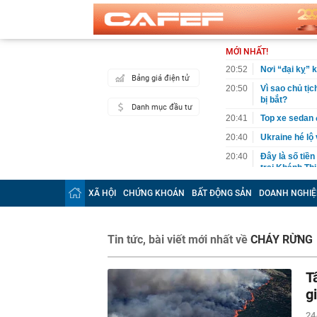
MỚI NHẤT!
20:52
Nơi “đại kỵ” k
Bảng giá điện tử
20:50
Vì sao chủ tịc
bị bắt?
Danh mục đầu tư
20:41
Top xe sedan 
20:40
Ukraine hé lộ
20:40
Đây là số tiề
trai Khánh Th
20:39
Công bố Car C
XÃ HỘI
CHỨNG KHOÁN
BẤT ĐỘNG SẢN
DOANH NGHIỆ
sự kiện thúc 
20:32
Bảng giá xe 
20:31
Thi hành lệnh
Tin tức, bài viết mới nhất về
CHÁY RỪNG
tỷ đồng
20:31
Ba mỹ nhân có
T
20:25
TikToker Nguy
g
20:24
iPhone 17 Pro
24