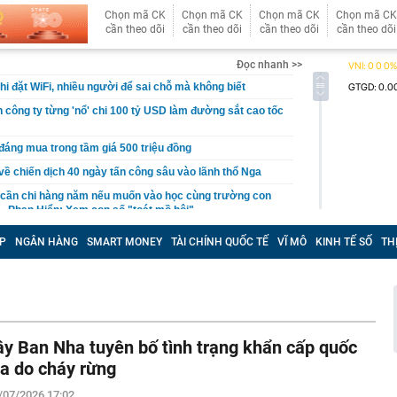
Chọn mã CK
Chọn mã CK
Chọn mã CK
Chọn mã CK
cần theo dõi
cần theo dõi
cần theo dõi
cần theo dõi
Đọc nhanh >>
hi đặt WiFi, nhiều người để sai chỗ mà không biết
h công ty từng 'nổ' chi 100 tỷ USD làm đường sắt cao tốc
đáng mua trong tầm giá 500 triệu đồng
 về chiến dịch 40 ngày tấn công sâu vào lãnh thổ Nga
n cần chi hàng năm nếu muốn vào học cùng trường con
i - Phan Hiển: Xem con số "toát mồ hôi"
hoice Awards 2026: Mở rộng vinh danh cả con người,
P
NGÂN HÀNG
SMART MONEY
TÀI CHÍNH QUỐC TẾ
VĨ MÔ
KINH TẾ SỐ
TH
đẩy ngành xe Việt Nam
máy Honda tháng 8/2026 mới nhất
 bắt tạm giam Nguyễn Minh Hiền SN 1992 liên quan hơn 1
 gương mặt đẹp nhất giới giải trí Trung Quốc
ây Ban Nha tuyên bố tình trạng khẩn cấp quốc
ễn Dương Kiều Vy lĩnh án
ia do cháy rừng
 Max đang có giá thấp nhất từ trước đến nay
/07/2026 17:02