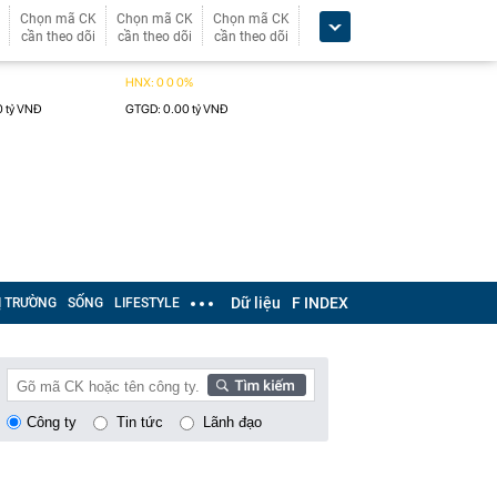
Chọn mã CK
Chọn mã CK
Chọn mã CK
cần theo dõi
cần theo dõi
cần theo dõi
Dữ liệu
F INDEX
Ị TRƯỜNG
SỐNG
LIFESTYLE
Công ty
Tin tức
Lãnh đạo