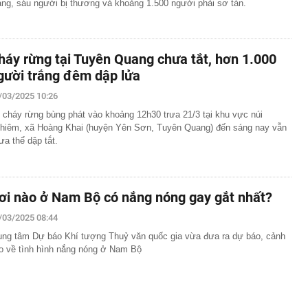
ng, sáu người bị thương và khoảng 1.500 người phải sơ tán.
háy rừng tại Tuyên Quang chưa tắt, hơn 1.000
gười trắng đêm dập lửa
/03/2025 10:26
 cháy rừng bùng phát vào khoảng 12h30 trưa 21/3 tại khu vực núi
hiêm, xã Hoàng Khai (huyện Yên Sơn, Tuyên Quang) đến sáng nay vẫn
ưa thể dập tắt.
ơi nào ở Nam Bộ có nắng nóng gay gắt nhất?
/03/2025 08:44
ung tâm Dự báo Khí tượng Thuỷ văn quốc gia vừa đưa ra dự báo, cảnh
o về tình hình nắng nóng ở Nam Bộ