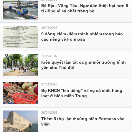
Bà Rịa - Vũng Tàu: Ngư dân thiệt hại hơn 8
tỉ đồng vì cá chết trắng bè
28/07/2016
9 dòng kiểm điểm trách nhiệm trong báo
cáo riêng về Formosa
11/05/2016
Kiên quyết làm tất cả giữ môi trường bình
yên cho Thủ đô!
27/04/2016
Bộ KHCN “lên tiếng” về vụ cá chết hàng
loạt ở biển miền Trung
26/04/2016
Thêm 5 thợ lặn ở vùng biển Formosa vào
viện