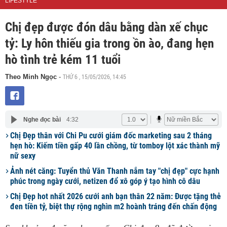
LIFESTYLE
Chị đẹp được đón dâu bằng dàn xế chục
tỷ: Ly hôn thiếu gia trong ồn ào, đang hẹn
hò tình trẻ kém 11 tuổi
THỨ 6 , 15/05/2026, 14:45
Theo Minh Ngọc
-
Nghe đọc bài
4:32
Chị Đẹp thân với Chi Pu cưới giám đốc marketing sau 2 tháng
hẹn hò: Kiếm tiền gấp 40 lần chồng, từ tomboy lột xác thành mỹ
nữ sexy
Ảnh nét căng: Tuyển thủ Văn Thanh nắm tay "chị đẹp" cực hạnh
phúc trong ngày cưới, netizen đổ xô góp ý tạo hình cô dâu
Chị Đẹp hot nhất 2026 cưới anh bạn thân 22 năm: Được tặng thẻ
đen tiền tỷ, biệt thự rộng nghìn m2 hoành tráng đến chấn động