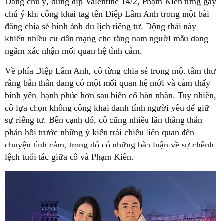
Đáng chú ý, đúng dịp Valentine 14/2, Phạm Kiên từng gây
chú ý khi công khai tag tên Diệp Lâm Anh trong một bài
đăng chia sẻ hình ảnh du lịch riêng tư. Động thái này
khiến nhiều cư dân mạng cho rằng nam người mẫu đang
ngầm xác nhận mối quan hệ tình cảm.
Về phía Diệp Lâm Anh, cô từng chia sẻ trong một tâm thư
rằng bản thân đang có một mối quan hệ mới và cảm thấy
bình yên, hạnh phúc hơn sau biến cố hôn nhân. Tuy nhiên,
cô lựa chọn không công khai danh tính người yêu để giữ
sự riêng tư. Bên cạnh đó, cô cũng nhiều lần thẳng thắn
phản hồi trước những ý kiến trái chiều liên quan đến
chuyện tình cảm, trong đó có những bàn luận về sự chênh
lệch tuổi tác giữa cô và Phạm Kiên.