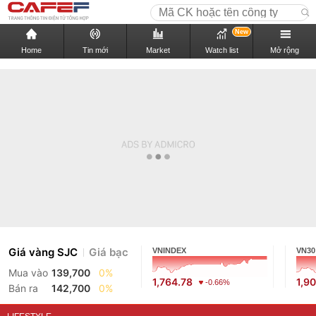
New
Home
Tin mới
Market
Watch list
Mở rộng
Giá vàng SJC
Giá bạc
VNINDEX
VN30
Mua vào
139,700
0%
1,764.78
1,9
-0.66%
Bán ra
142,700
0%