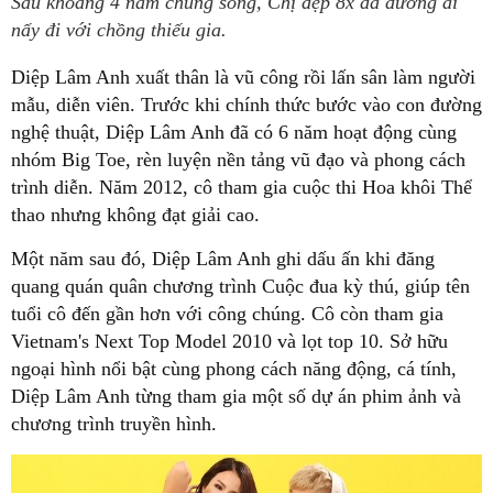
Sau khoảng 4 năm chung sống, Chị đẹp 8x đã đường ai
nấy đi với chồng thiếu gia.
Diệp Lâm Anh xuất thân là vũ công rồi lấn sân làm người
mẫu, diễn viên. Trước khi chính thức bước vào con đường
nghệ thuật, Diệp Lâm Anh đã có 6 năm hoạt động cùng
nhóm Big Toe, rèn luyện nền tảng vũ đạo và phong cách
trình diễn. Năm 2012, cô tham gia cuộc thi Hoa khôi Thể
thao nhưng không đạt giải cao.
Một năm sau đó, Diệp Lâm Anh ghi dấu ấn khi đăng
quang quán quân chương trình Cuộc đua kỳ thú, giúp tên
tuổi cô đến gần hơn với công chúng. Cô còn tham gia
Vietnam's Next Top Model 2010 và lọt top 10. Sở hữu
ngoại hình nổi bật cùng phong cách năng động, cá tính,
Diệp Lâm Anh từng tham gia một số dự án phim ảnh và
chương trình truyền hình.