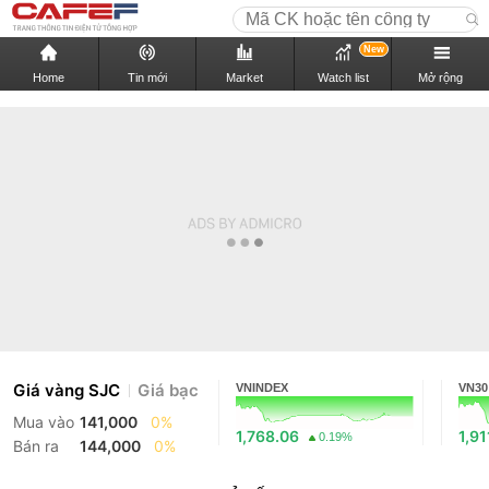
New
Home
Tin mới
Market
Watch list
Mở rộng
Giá vàng SJC
Giá bạc
VNINDEX
VN30
Mua vào
141,000
0%
1,768.06
1,91
0.19%
Bán ra
144,000
0%