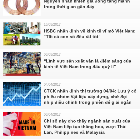
Nguyên nhân khiến giá đồng tăng mạnh
trong thời gian gần đây
16/05/2017
HSBC nhận định về kinh tế vĩ mô Việt Nam:
“Tất cả con số đều rất tốt”
03/05/2017
“Lĩnh vực sản xuất vẫn là điểm sáng của
kinh tế Việt Nam trong đầu quý II”
04/04/2017
CTCK nhận định thị trường 04/04: Lưu ý cổ
phiếu nhóm Vật liệu xây dựng, chờ đợi
nhịp điều chỉnh trong phiên để giải ngân
03/04/2017
Chỉ số này cho thấy ngành sản xuất của
Việt Nam tiếp tục thăng hoa, vượt Thái
Lan, Philippines và Malaysia