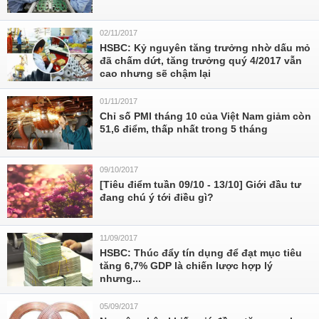
02/11/2017
HSBC: Kỷ nguyên tăng trưởng nhờ dấu mỏ
đã chấm dứt, tăng trưởng quý 4/2017 vẫn
cao nhưng sẽ chậm lại
01/11/2017
Chỉ số PMI tháng 10 của Việt Nam giảm còn
51,6 điểm, thấp nhất trong 5 tháng
09/10/2017
[Tiêu điểm tuần 09/10 - 13/10] Giới đầu tư
đang chú ý tới điều gì?
11/09/2017
HSBC: Thúc đẩy tín dụng để đạt mục tiêu
tăng 6,7% GDP là chiến lược hợp lý
nhưng...
05/09/2017