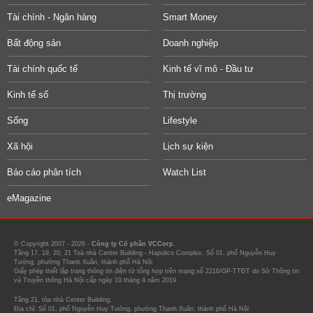
Tài chính - Ngân hàng
Smart Money
Bất động sản
Doanh nghiệp
Tài chính quốc tế
Kinh tế vĩ mô - Đầu tư
Kinh tế số
Thị trường
Sống
Lifestyle
Xã hội
Lịch sự kiện
Báo cáo phân tích
Watch List
eMagazine
© Copyright 2007 - 2026 -
Công ty Cổ phần VCCorp.
Tầng 17, 19, 20, 21 Toà nhà Center Building - Hapulico Complex, Số 01, phố Nguyễn Huy
Tưởng, phường Thanh Xuân, thành phố Hà Nội
Giấy phép thiết lập trang thông tin điện tử tổng hợp trên mạng số 2216/GP-TTĐT do Sở Thông tin
và Truyền thông Hà Nội cấp ngày 10 tháng 4 năm 2019.
Tầng 21, tòa nhà Center Building.
Địa chỉ: Số 01, phố Nguyễn Huy Tưởng, phường Thanh Xuân, thành phố Hà Nội