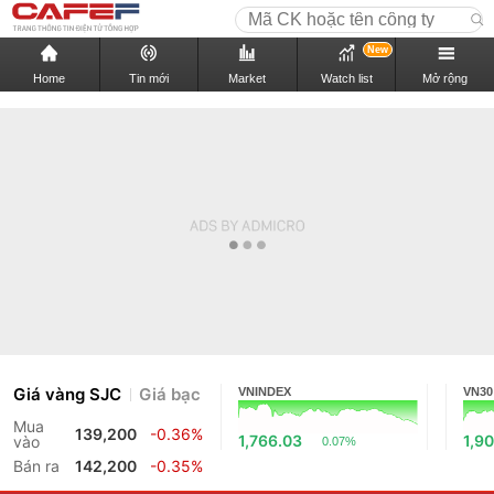
New
Home
Tin mới
Market
Watch list
Mở rộng
Giá vàng SJC
Giá bạc
VNINDEX
VN30
Mua
139,200
-0.36%
1,766.03
1,9
vào
0.07%
Bán ra
142,200
-0.35%