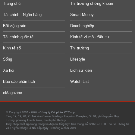
Trang chủ
Thị trường chứng khoán
Tài chính - Ngân hàng
Smart Money
Bất động sản
Doanh nghiệp
Tài chính quốc tế
Kinh tế vĩ mô - Đầu tư
Kinh tế số
Thị trường
Sống
Lifestyle
Xã hội
Lịch sự kiện
Báo cáo phân tích
Watch List
eMagazine
© Copyright 2007 - 2026 -
Công ty Cổ phần VCCorp.
Tầng 17, 19, 20, 21 Toà nhà Center Building - Hapulico Complex, Số 01, phố Nguyễn Huy
Tưởng, phường Thanh Xuân, thành phố Hà Nội
Giấy phép thiết lập trang thông tin điện tử tổng hợp trên mạng số 2216/GP-TTĐT do Sở Thông tin
và Truyền thông Hà Nội cấp ngày 10 tháng 4 năm 2019.