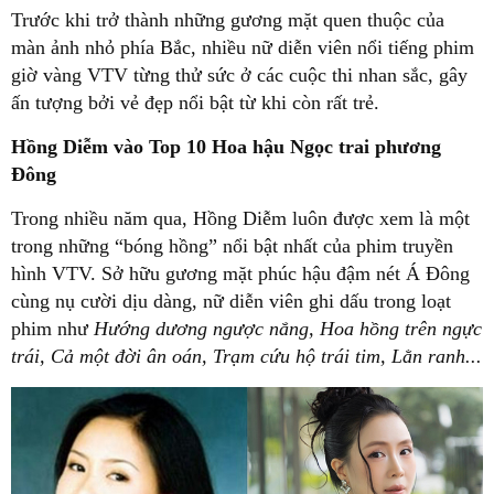
Trước khi trở thành những gương mặt quen thuộc của
màn ảnh nhỏ phía Bắc, nhiều nữ diễn viên nổi tiếng phim
giờ vàng VTV từng thử sức ở các cuộc thi nhan sắc, gây
ấn tượng bởi vẻ đẹp nổi bật từ khi còn rất trẻ.
Hồng Diễm vào Top 10 Hoa hậu Ngọc trai phương
Đông
Trong nhiều năm qua, Hồng Diễm luôn được xem là một
trong những “bóng hồng” nổi bật nhất của phim truyền
hình VTV. Sở hữu gương mặt phúc hậu đậm nét Á Đông
cùng nụ cười dịu dàng, nữ diễn viên ghi dấu trong loạt
phim như
Hướng dương ngược nắng, Hoa hồng trên ngực
trái, Cả một đời ân oán, Trạm cứu hộ trái tim, Lằn ranh...