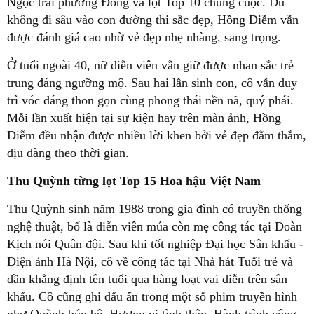
Ngọc trai phương Đông và lọt Top 10 chung cuộc. Dù
không đi sâu vào con đường thi sắc đẹp, Hồng Diễm vẫn
được đánh giá cao nhờ vẻ đẹp nhẹ nhàng, sang trọng.
Ở tuổi ngoài 40, nữ diễn viên vẫn giữ được nhan sắc trẻ
trung đáng ngưỡng mộ. Sau hai lần sinh con, cô vẫn duy
trì vóc dáng thon gọn cùng phong thái nền nã, quý phái.
Mỗi lần xuất hiện tại sự kiện hay trên màn ảnh, Hồng
Diễm đều nhận được nhiều lời khen bởi vẻ đẹp đằm thắm,
dịu dàng theo thời gian.
Thu Quỳnh từng lọt Top 15 Hoa hậu Việt Nam
Thu Quỳnh sinh năm 1988 trong gia đình có truyền thống
nghệ thuật, bố là diễn viên múa còn mẹ công tác tại Đoàn
Kịch nói Quân đội. Sau khi tốt nghiệp Đại học Sân khấu -
Điện ảnh Hà Nội, cô về công tác tại Nhà hát Tuổi trẻ và
dần khẳng định tên tuổi qua hàng loạt vai diễn trên sân
khấu. Cô cũng ghi dấu ấn trong một số phim truyền hình