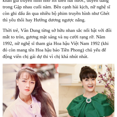
khán giả truyền hình nhờ lối diễn hài hước, duyên dáng
trong Gặp nhau cuối năm. Bên cạnh hài kịch, nữ nghệ sĩ
còn ghi dấu ấn qua nhiều bộ phim truyền hình như Ghét
thì yêu thôi hay Hướng dương ngược nắng.
Thời trẻ, Vân Dung từng sở hữu nhan sắc nổi bật với đôi
mắt to tròn, gương mặt sáng và nụ cười rạng rỡ. Năm
1992, nữ nghệ sĩ tham gia Hoa hậu Việt Nam 1992 (khi
đó còn mang tên Hoa hậu báo Tiền Phong) chủ yếu để
động viên chị gái dự thi vì chị khá nhút nhát.