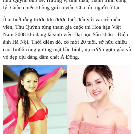
như Quỳnh búp bê, Hương vị tình thân, Hành trình công
lý, Cuộc chiến không giới tuyến, Cha tôi, người ở lại...
Ít ai biết rằng trước khi được biết đến với vai trò diễn
viên, Thu Quỳnh từng tham gia cuộc thi Hoa hậu Việt
Nam 2008 khi đang là sinh viên Đại học Sân khấu - Điện
ảnh Hà Nội. Thời điểm đó, cô mới 20 tuổi, sở hữu chiều
cao 1m66 cùng gương mặt bầu bĩnh, nụ cười ngọt ngào và
vẻ đẹp dịu dàng đậm chất Á Đông.