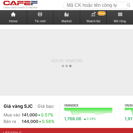
New
Home
Tin mới
Market
Watch list
Mở rộng
Giá vàng SJC
Giá bạc
VNINDEX
VN30
Mua vào
141,000
0.57%
1,768.06
1,91
0.19%
Bán ra
144,000
0.56%