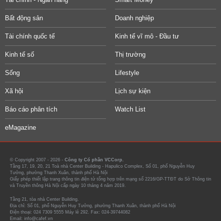
Bất động sản
Doanh nghiệp
Tài chính quốc tế
Kinh tế vĩ mô - Đầu tư
Kinh tế số
Thị trường
Sống
Lifestyle
Xã hội
Lịch sự kiện
Báo cáo phân tích
Watch List
eMagazine
© Copyright 2007 - 2026 -
Công ty Cổ phần VCCorp.
Tầng 17, 19, 20, 21 Toà nhà Center Building - Hapulico Complex, Số 01, phố Nguyễn Huy
Tưởng, phường Thanh Xuân, thành phố Hà Nội
Giấy phép thiết lập trang thông tin điện tử tổng hợp trên mạng số 2216/GP-TTĐT do Sở Thông tin
và Truyền thông Hà Nội cấp ngày 10 tháng 4 năm 2019.
Tầng 21, tòa nhà Center Building.
Địa chỉ: Số 01, phố Nguyễn Huy Tưởng, phường Thanh Xuân, thành phố Hà Nội
Điện thoại: 024 7309 5555 Máy lẻ 292. Fax: 024-39744082
Email: info@cafef.vn