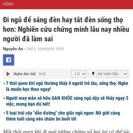
SỐNG
Đi ngủ để sáng đèn hay tắt đèn sống thọ
hơn: Nghiên cứu chứng minh lâu nay nhiều
người đã làm sai
THỨ 3 , 02/09/2025, 23:03
Nguyên An
-
Nghe đọc bài
3:41
7 thói quen khi ngủ thường thấy ở người trẻ lâu, sống thọ: Nghe
là muốn học theo ngay!
Người may mắn sở hữu GAN KHỎE sáng ngủ dậy sẽ thấy ngay 3
việc, mong bạn đủ hết!
5 loại trái cây "dẫn đường" cho giấc ngủ ngon: Nữ giới càng
thêm tuổi càng nên chăm ăn buổi tối
Một thói quen khi đi ngủ tưởng chừng vô hại lại có thể tác