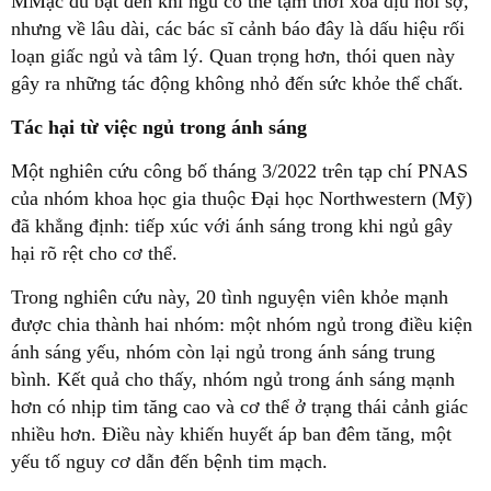
MMặc dù bật đèn khi ngủ có thể tạm thời xoa dịu nỗi sợ,
nhưng về lâu dài, các bác sĩ cảnh báo đây là dấu hiệu rối
loạn giấc ngủ và tâm lý. Quan trọng hơn, thói quen này
gây ra những tác động không nhỏ đến sức khỏe thể chất.
Tác hại từ việc ngủ trong ánh sáng
Một nghiên cứu công bố tháng 3/2022 trên tạp chí PNAS
của nhóm khoa học gia thuộc Đại học Northwestern (Mỹ)
đã khẳng định: tiếp xúc với ánh sáng trong khi ngủ gây
hại rõ rệt cho cơ thể.
Trong nghiên cứu này, 20 tình nguyện viên khỏe mạnh
được chia thành hai nhóm: một nhóm ngủ trong điều kiện
ánh sáng yếu, nhóm còn lại ngủ trong ánh sáng trung
bình. Kết quả cho thấy, nhóm ngủ trong ánh sáng mạnh
hơn có nhịp tim tăng cao và cơ thể ở trạng thái cảnh giác
nhiều hơn. Điều này khiến huyết áp ban đêm tăng, một
yếu tố nguy cơ dẫn đến bệnh tim mạch.