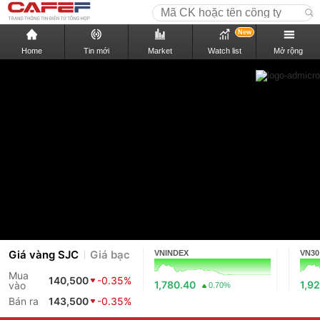
New
Home
Tin mới
Market
Watch list
Mở rộng
Giá vàng SJC
Giá bạc
VNINDEX
VN30
Mua
140,500
-0.35%
1,780.40
1,9
vào
0.70%
Bán ra
143,500
-0.35%