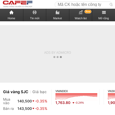
New
Home
Tin mới
Market
Watch list
Mở rộng
Giá vàng SJC
Giá bạc
VNINDEX
VN30
Mua
140,500
-0.35%
1,763.80
1,9
vào
-0.24%
Bán ra
143,500
-0.35%