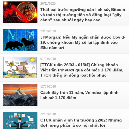
26/11/2020
Thất bại trước ngưỡng cản lịch sử, Bitcoin
và toàn thị trường tiền số đồng loạt "gãy
cánh" sau chuỗi ngày bay cao
23/03/2020
JPMorgan: Nếu Mỹ ngăn chặn được Covid-
19, chứng khoán Mỹ sẽ lại lập đỉnh vào
đầu năm tới
01/04/2018
[TTCK tuần 26/03 - 01/04] Chứng khoán
Việt trăn trở vượt qua cột mốc 1.170 điểm,
TTCK thế giới đồng loạt hồi phục
12/03/2018
Cách đây tròn 11 năm, VnIndex lập đỉnh
lịch sử 1.170 điểm
22/02/2018
CTCK nhận định thị trường 22/02: Những
đợt hưng phấn là cơ hội chốt lời