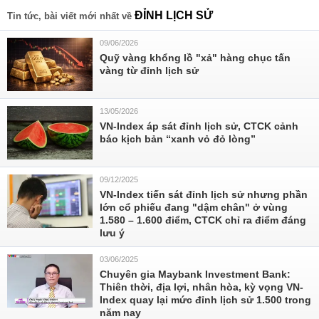
ĐỈNH LỊCH SỬ
Tin tức, bài viết mới nhất về
09/06/2026
Quỹ vàng khổng lồ "xả" hàng chục tấn
vàng từ đỉnh lịch sử
13/05/2026
VN-Index áp sát đỉnh lịch sử, CTCK cảnh
báo kịch bản “xanh vỏ đỏ lòng”
09/12/2025
VN-Index tiến sát đỉnh lịch sử nhưng phần
lớn cổ phiếu đang "dậm chân" ở vùng
1.580 – 1.600 điểm, CTCK chỉ ra điểm đáng
lưu ý
03/06/2025
Chuyên gia Maybank Investment Bank:
Thiên thời, địa lợi, nhân hòa, kỳ vọng VN-
Index quay lại mức đỉnh lịch sử 1.500 trong
năm nay