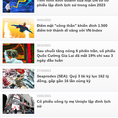
Tình hình kinh doanh của loạt DN có cổ
phiếu lập đỉnh lịch sử trong năm 2023
04/01/2022
Điểm mặt "công thần" khiến đỉnh 1.500
điểm trở thành dĩ vãng với VN-Index
25/11/2021
Sau chuỗi tăng nóng 6 phiên trần, cổ phiếu
Quốc Cường Gia Lai đã mất 19% chỉ sau 3
ngày đầu tuần
27/10/2021
Seaprodex (SEA): Quý 3 lãi kỷ lục 162 tỷ
đồng, gấp gần 16 lần cùng kỳ
15/01/2021
Cổ phiếu công ty mẹ Uniqlo lập đỉnh lịch
sử