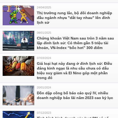
24/04/2025
Thị trường rung lắc, bộ đôi doanh nghiệp
đầu ngành nhựa "dắt tay nhau" lên đỉnh
lịch sử
08/01/2025
Chứng khoán Việt Nam sau tròn 3 năm sau
lập đỉnh lịch sử: Có thêm gần 5 triệu tài
khoản, VN-Index “bốc hơi” 300 điểm
07/03/2024
Giá loại hạt này đang ở đỉnh lịch sử: Điều
đáng kinh ngạc là nhu cầu chưa có dấu
hiệu suy giảm và El Nino góp một phần
trong đó
20/01/2024
Dồn dập công bố báo cáo quý IV, nhiều
doanh nghiệp báo lãi năm 2023 cao kỷ lục
07/12/2023