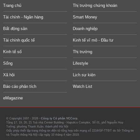
Trang chủ
Thị trường chứng khoán
Tài chính - Ngân hàng
Smart Money
Bất động sản
Doanh nghiệp
Tài chính quốc tế
Kinh tế vĩ mô - Đầu tư
Kinh tế số
Thị trường
Sống
Lifestyle
Xã hội
Lịch sự kiện
Báo cáo phân tích
Watch List
eMagazine
© Copyright 2007 - 2026 -
Công ty Cổ phần VCCorp.
Tầng 17, 19, 20, 21 Toà nhà Center Building - Hapulico Complex, Số 01, phố Nguyễn Huy
Tưởng, phường Thanh Xuân, thành phố Hà Nội
Giấy phép thiết lập trang thông tin điện tử tổng hợp trên mạng số 2216/GP-TTĐT do Sở Thông tin
và Truyền thông Hà Nội cấp ngày 10 tháng 4 năm 2019.