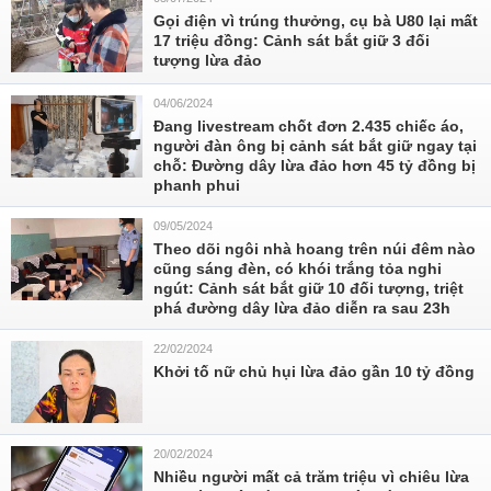
Gọi điện vì trúng thưởng, cụ bà U80 lại mất
17 triệu đồng: Cảnh sát bắt giữ 3 đối
tượng lừa đảo
04/06/2024
Đang livestream chốt đơn 2.435 chiếc áo,
người đàn ông bị cảnh sát bắt giữ ngay tại
chỗ: Đường dây lừa đảo hơn 45 tỷ đồng bị
phanh phui
09/05/2024
Theo dõi ngôi nhà hoang trên núi đêm nào
cũng sáng đèn, có khói trắng tỏa nghi
ngút: Cảnh sát bắt giữ 10 đối tượng, triệt
phá đường dây lừa đảo diễn ra sau 23h
22/02/2024
Khởi tố nữ chủ hụi lừa đảo gần 10 tỷ đồng
20/02/2024
Nhiều người mất cả trăm triệu vì chiêu lừa