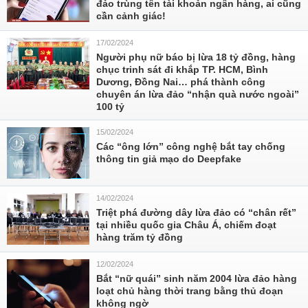
đảo trùng tên tài khoản ngân hàng, ai cũng
cần cảnh giác!
17/02/2024
Người phụ nữ báo bị lừa 18 tỷ đồng, hàng
chục trinh sát đi khắp TP. HCM, Bình
Dương, Đồng Nai… phá thành công
chuyên án lừa đảo “nhận quà nước ngoài”
100 tỷ
15/02/2024
Các “ông lớn” công nghệ bắt tay chống
thông tin giả mạo do Deepfake
14/02/2024
Triệt phá đường dây lừa đảo có “chân rết”
tại nhiều quốc gia Châu Á, chiếm đoạt
hàng trăm tỷ đồng
12/02/2024
Bắt “nữ quái” sinh năm 2004 lừa đảo hàng
loạt chủ hàng thời trang bằng thủ đoạn
không ngờ