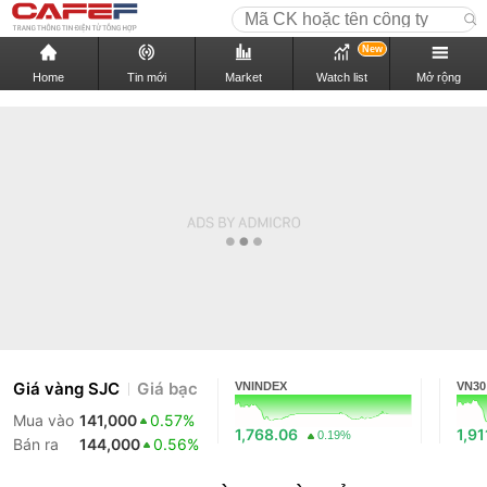
New
Home
Tin mới
Market
Watch list
Mở rộng
Giá vàng SJC
Giá bạc
VNINDEX
VN30
Mua vào
141,000
0.57%
1,768.06
1,91
0.19%
Bán ra
144,000
0.56%