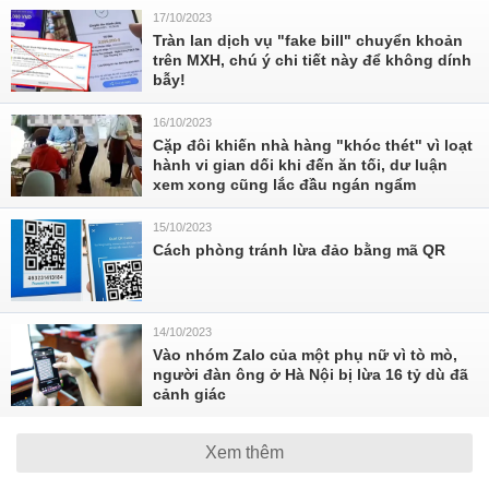
17/10/2023
Tràn lan dịch vụ "fake bill" chuyển khoản
trên MXH, chú ý chi tiết này để không dính
bẫy!
16/10/2023
Cặp đôi khiến nhà hàng "khóc thét" vì loạt
hành vi gian dối khi đến ăn tối, dư luận
xem xong cũng lắc đầu ngán ngẩm
15/10/2023
Cách phòng tránh lừa đảo bằng mã QR
14/10/2023
Vào nhóm Zalo của một phụ nữ vì tò mò,
người đàn ông ở Hà Nội bị lừa 16 tỷ dù đã
cảnh giác
Xem thêm