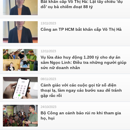
Bắt khẩn cấp Võ Thị Hà: Lật tẩy chiêu 'dụ
dỗ' cụ bà chiếm đoạt 88 tỷ
13/11/2023
Công an TP HCM bắt khẩn cấp Võ Thị Hà
12/11/2023
Vụ lừa đảo huy động 1.200 tỷ cho dự án
sâm Ngọc Linh: Điều tra những người giúp
sức nữ doanh nhân
08/11/2023
Cảnh giác với các cuộc gọi từ số điện
thoại lạ, làm ngay các bước sau để tránh
gặp rắc rối
24/10/2023
Bộ Công an cảnh báo rủi ro khi tham gia
họ, hụi