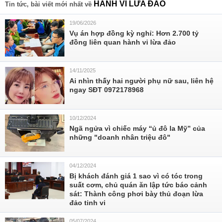
HÀNH VI LỪA ĐẢO
Tin tức, bài viết mới nhất về
19/06/2026
Vụ án hợp đồng kỳ nghỉ: Hơn 2.700 tỷ
đồng liên quan hành vi lừa đảo
14/11/2025
Ai nhìn thấy hai người phụ nữ sau, liên hệ
ngay SĐT 0972178968
10/12/2024
Ngã ngửa vì chiếc máy “ủ đô la Mỹ” của
những "doanh nhân triệu đô"
04/12/2024
Bị khách đánh giá 1 sao vì có tóc trong
suất cơm, chủ quán ăn lập tức báo cảnh
sát: Thành công phơi bày thủ đoạn lừa
đảo tinh vi
05/07/2024