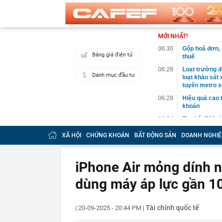
MỚI NHẤT!
06:30
Gộp hoá đơn, d
Bảng giá điện tử
thuế
06:28
Loạt trường đạ
Danh mục đầu tư
loạt khảo sát
tuyến metro s
06:28
Hiệu quả cao 
khoản
06:24
Thu hút 700 t
dẫn vốn chủ l
XÃ HỘI
CHỨNG KHOÁN
BẤT ĐỘNG SẢN
DOANH NGHIỆ
06:20
Vì sao ngày c
thiết bị giải
06:13
Từ nhà tập th
iPhone Air mỏng dính n
ha: Mô hình c
dùng máy áp lực gần 1
06:02
9 loại quả gi
06:01
Trồng loại qu
bất ngờ trúng 
Tài chính quốc tế
|
20-09-2025 - 20:44 PM
|
06:00
Việt Nam có n