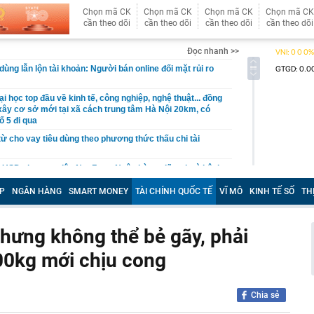
Chọn mã CK
Chọn mã CK
Chọn mã CK
Chọn mã CK
cần theo dõi
cần theo dõi
cần theo dõi
cần theo dõi
Đọc nhanh >>
ùng lẫn lộn tài khoản: Người bán online đối mặt rủi ro
i học top đầu về kinh tế, công nghiệp, nghệ thuật... đồng
 xây cơ sở mới tại xã cách trung tâm Hà Nội 20km, có
ố 5 đi qua
từ cho vay tiêu dùng theo phương thức thấu chi tài
ỷ USD cho mục tiêu Net Zero: Ngân hàng giữ vai trò kênh
ực
P
NGÂN HÀNG
SMART MONEY
TÀI CHÍNH QUỐC TẾ
VĨ MÔ
KINH TẾ SỐ
TH
àng nhiều gia đình không còn phụ thuộc vào giàn phơi? 1
 phóng cả ban công đang trở thành xu hướng mới
ể 30 m², “chuồng cọp” san sát đến đại đô thị hàng trăm
hưng không thể bẻ gãy, phải
ăn hộ chung cư đã thay đổi đến "chóng mặt"
00kg mới chịu cong
àu omega-3 bậc nhất
ả ‘đến từ thiên đường’ của Việt Nam, anh nông dân Ấn Độ
lớn, chỉ bán hạt giống cũng kiếm bộn tiền
Chia sẻ
ơi "1 con gà gáy 3 nước cùng nghe" ở ngay miền Bắc: