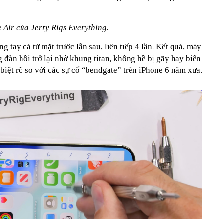
áng 8
 Air của Jerry Rigs Everything.
g tay cả từ mặt trước lẫn sau, liên tiếp 4 lần. Kết quả, máy
đàn hồi trở lại nhờ khung titan, không hề bị gãy hay biến
biệt rõ so với các sự cố “bendgate” trên iPhone 6 năm xưa.