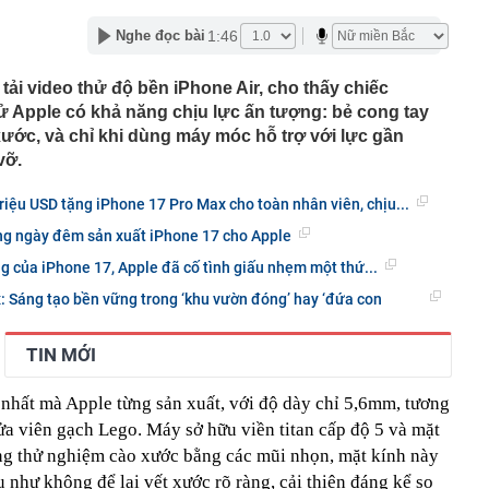
ao 1800m, không phải lúc nào cũng tới được
 chờ giá giảm sâu, chuyên gia nói thẳng: “Khó!”
1:46
Nghe đọc bài
ản: Một lần “đau” để quay về đúng giá trị sẽ tốt hơn
 phấn ngắn hạn rồi lại phải trả giá
ải video thử độ bền iPhone Air, cho thấy chiếc
USD có tháng 7 tệ nhất trong lịch sử hoạt động
 Apple có khả năng chịu lực ấn tượng: bẻ cong tay
ước, và chỉ khi dùng máy móc hỗ trợ với lực gần
 thường từ nhóm cư dân, công an đồng loạt ập vào khám
 hộ tại một khu đô thị ở Gia Lâm: Bóc trần đường dây rửa
vỡ.
0 tỷ
khó nhằn, tài khoản mở mới giảm mạnh
riệu USD tặng iPhone 17 Pro Max cho toàn nhân viên, chịu...
ễn Du SN 1972 mua thành công 1 triệu cổ phiếu, trở
g ngày đêm sản xuất iPhone 17 cho Apple
 lớn của công ty dệt may Hoàng Thị Loan
 của iPhone 17, Apple đã cố tình giấu nhẹm một thứ...
đỉnh núi cao thứ 5 Việt Nam, là “ cột mốc thiêng liêng đẹp
ng” ở độ cao trên 3.000m, điểm đến "trong mơ" của dân
 Sáng tạo bền vững trong ‘khu vườn đóng’ hay ‘đứa con
 hệ thống y khoa tư nhân sở hữu 14 bệnh viện, 2.900
TIN MỚI
vừa được vinh danh "Hệ thống Y khoa tốt nhất Việt Nam
nhất mà Apple từng sản xuất, với độ dày chỉ 5,6mm, tương
hoán bị HoSE cắt margin trong tháng 8
a viên gạch Lego. Máy sở hữu viền titan cấp độ 5 và mặt
iệp Việt thu hơn 1 tỷ USD ở nước ngoài trong nửa đầu
i nhuận tăng hơn 120%
ng thử nghiệm cào xước bằng các mũi nhọn, mặt kính này
Vietcap dự phóng VN-Index có thể chạm mốc 1.885 điểm
như không để lại vết xước rõ ràng, cải thiện đáng kể so