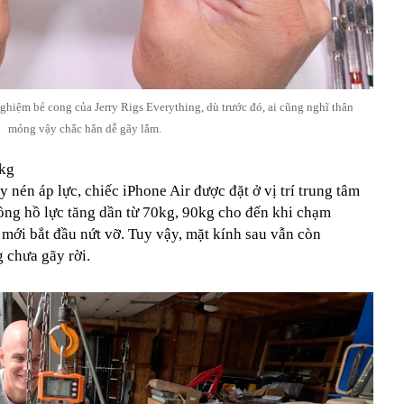
nghiệm bẻ cong của Jerry Rigs Everything, dù trước đó, ai cũng nghĩ thân
mỏng vậy chắc hẳn dễ gãy lắm.
7kg
 nén áp lực, chiếc iPhone Air được đặt ở vị trí trung tâm
đồng hồ lực tăng dần từ 70kg, 90kg cho đến khi chạm
mới bắt đầu nứt vỡ. Tuy vậy, mặt kính sau vẫn còn
 chưa gãy rời.