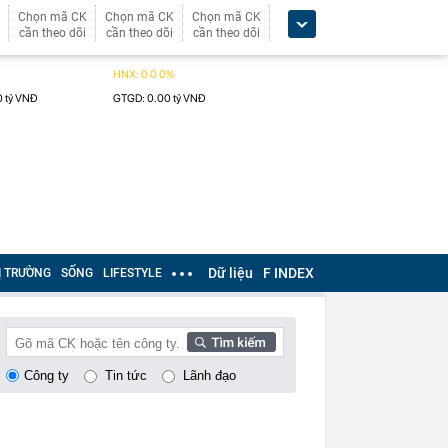
Chọn mã CK
Chọn mã CK
Chọn mã CK
cần theo dõi
cần theo dõi
cần theo dõi
Dữ liệu
F INDEX
Ị TRƯỜNG
SỐNG
LIFESTYLE
Công ty
Tin tức
Lãnh đạo