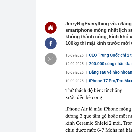
Nằm trên độ c
05:55
Người mua nhà
05:46
Sếp bất động s
nhiều lần hưng
JerryRigEverything vừa đăng t
05:01
Quỹ ngoại tỷ 
smartphone mỏng nhất lịch sử
không thành công, kính khó x
01:14
Phát hiện bất
xét nhiều căn
100kg thì mặt kính trước mới 
tiền hơn 30.00
00:08
Chứng khoán 
CEO Trung Quốc chi 2 t
15-09-2025
00:08
Chủ tịch Nguy
200.000 công nhân đan
12-09-2025
thành cổ đông
Đằng sau vẻ hào nhoáng
10-09-2025
00:05
Ít người biết 
nhất biên cươ
iPhone 17 Pro/Pro Max:
10-09-2025
trekking
bảo...
Thử thách độ bền: từ chống
00:05
Việt Nam có 1
giường bệnh, 
xước đến bẻ cong
2026"
iPhone Air là mẫu iPhone mỏng 
00:05
56 mã chứng k
đương 3 que tăm gỗ hoặc một nử
00:03
Một doanh ngh
năm 2026, lợ
kính Ceramic Shield 2 mới. Tro
00:03
Chứng khoán 
chịu được mức 6-7 Mohs mà hầu 