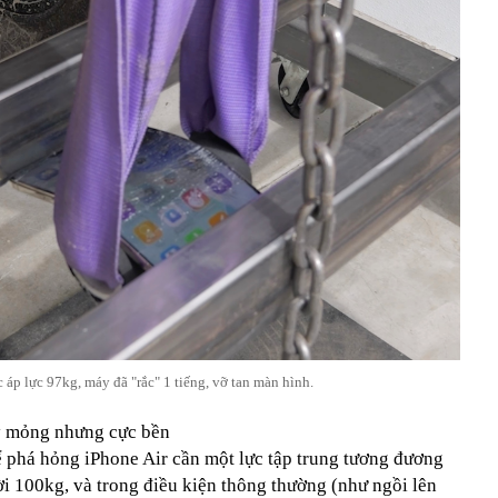
 áp lực 97kg, máy đã "rắc" 1 tiếng, vỡ tan màn hình.
y mỏng nhưng cực bền
ể phá hỏng iPhone Air cần một lực tập trung tương đương
i 100kg, và trong điều kiện thông thường (như ngồi lên