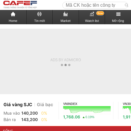
New
Home
Tin mới
Market
Watch list
Mở rộng
Giá vàng SJC
Giá bạc
VNINDEX
VN30
Mua vào
140,200
0%
1,768.06
1,91
0.19%
Bán ra
143,200
0%