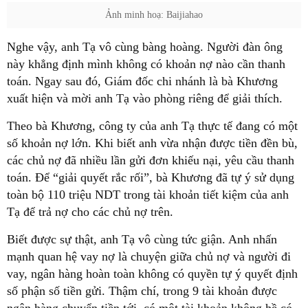
Ảnh minh hoạ: Baijiahao
Nghe vậy, anh Tạ vô cùng bàng hoàng. Người đàn ông
này khẳng định mình không có khoản nợ nào cần thanh
toán. Ngay sau đó, Giám đốc chi nhánh là bà Khương
xuất hiện và mời anh Tạ vào phòng riêng để giải thích.
Theo bà Khương, công ty của anh Tạ thực tế đang có một
số khoản nợ lớn. Khi biết anh vừa nhận được tiền đền bù,
các chủ nợ đã nhiều lần gửi đơn khiếu nại, yêu cầu thanh
toán. Để “giải quyết rắc rối”, bà Khương đã tự ý sử dụng
toàn bộ 110 triệu NDT trong tài khoản tiết kiệm của anh
Tạ để trả nợ cho các chủ nợ trên.
Biết được sự thật, anh Tạ vô cùng tức giận. Anh nhấn
mạnh quan hệ vay nợ là chuyện giữa chủ nợ và người đi
vay, ngân hàng hoàn toàn không có quyền tự ý quyết định
số phận số tiền gửi. Thậm chí, trong 9 tài khoản được
ngân hàng chuyển tiền tới, có một tài khoản không hề có