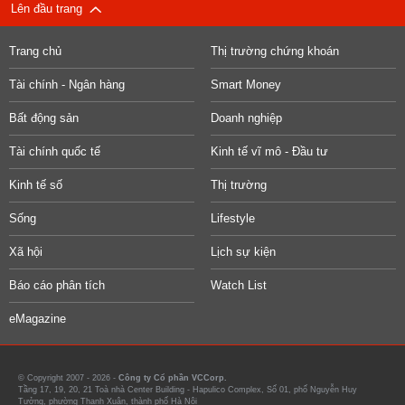
Lên đầu trang
Trang chủ
Thị trường chứng khoán
Tài chính - Ngân hàng
Smart Money
Bất động sản
Doanh nghiệp
Tài chính quốc tế
Kinh tế vĩ mô - Đầu tư
Kinh tế số
Thị trường
Sống
Lifestyle
Xã hội
Lịch sự kiện
Báo cáo phân tích
Watch List
eMagazine
© Copyright 2007 - 2026 -
Công ty Cổ phần VCCorp.
Tầng 17, 19, 20, 21 Toà nhà Center Building - Hapulico Complex, Số 01, phố Nguyễn Huy
Tưởng, phường Thanh Xuân, thành phố Hà Nội