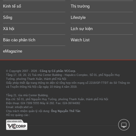
Kinh tế số
Thị trường
Sống
Lifestyle
Xã hội
Lịch sự kiện
Báo cáo phân tích
Watch List
eMagazine
© Copyright 2007 - 2026 -
Công ty Cổ phần VCCorp.
Tầng 17, 19, 20, 21 Toà nhà Center Building - Hapulico Complex, Số 01, phố Nguyễn Huy
Tưởng, phường Thanh Xuân, thành phố Hà Nội
Giấy phép thiết lập trang thông tin điện tử tổng hợp trên mạng số 2216/GP-TTĐT do Sở Thông tin
và Truyền thông Hà Nội cấp ngày 10 tháng 4 năm 2019.
Tầng 21, tòa nhà Center Building.
Địa chỉ: Số 01, phố Nguyễn Huy Tưởng, phường Thanh Xuân, thành phố Hà Nội
Điện thoại: 024 7309 5555 Máy lẻ 292. Fax: 024-39744082
Email: info@cafef.vn
Chịu trách nhiệm quản lý nội dung:
Ông Nguyễn Thế Tân
Hỗ trợ quảng cáo :