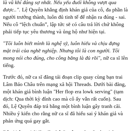
là vũ khí đáng sợ nhất. Nếu yếu đuối không vượt qua
được..".
Lệ Quyên khẳng định khán giả của cô, đa phần là
người trưởng thành, luôn đủ tinh tế để nhận ra đúng - sai.
Nếu cô “lệch chuẩn”, lập tức sẽ có câu trả lời chứ không
phải tiếp tục yêu thương và ủng hộ như hiện tại.
"Tôi luôn biết mình là nghệ sỹ, luôn hiểu và chịu đựng
mặt trái của nghề nghiệp. Nhưng tôi là con người. Tôi
mong nói cho đúng, cho công bằng là đủ rồi",
nữ ca sĩ lên
tiếng.
Trước đó, nữ ca sĩ đăng tải đoạn clip quay cùng bạn trai
Lâm Bảo Châu trên mạng xã hội Threads. Dưới bài đăng,
một khán giả bình luận "Her flop era lowk serving" (tạm
dịch: Qua thời kỳ đỉnh cao mà cô ấy vẫn rất cuốn). Sau
đó, Lệ Quyên đáp trả bằng một bình luận gây tranh cãi.
Nhiều ý kiến cho rằng nữ ca sĩ đã hiểu sai ý khán giả và
phản ứng quá gay gắt.