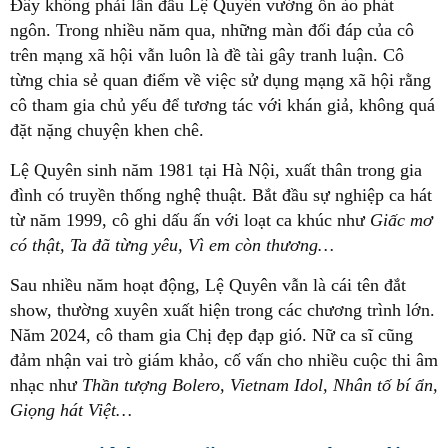
Đây không phải lần đầu Lệ Quyên vướng ồn ào phát
ngôn. Trong nhiều năm qua, những màn đối đáp của cô
trên mạng xã hội vẫn luôn là đề tài gây tranh luận. Cô
từng chia sẻ quan điểm về việc sử dụng mạng xã hội rằng
cô tham gia chủ yếu để tương tác với khán giả, không quá
đặt nặng chuyện khen chê.
Lệ Quyên sinh năm 1981 tại Hà Nội, xuất thân trong gia
đình có truyền thống nghệ thuật. Bắt đầu sự nghiệp ca hát
từ năm 1999, cô ghi dấu ấn với loạt ca khúc như
Giấc mơ
có thật, Ta đã từng yêu, Vì em còn thương…
Sau nhiều năm hoạt động, Lệ Quyên vẫn là cái tên đắt
show, thường xuyên xuất hiện trong các chương trình lớn.
Năm 2024, cô tham gia Chị đẹp đạp gió. Nữ ca sĩ cũng
đảm nhận vai trò giám khảo, cố vấn cho nhiều cuộc thi âm
nhạc như
Thần tượng Bolero, Vietnam Idol, Nhân tố bí ẩn,
Giọng hát Việt…