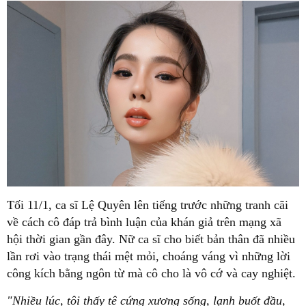
Tối 11/1, ca sĩ Lệ Quyên lên tiếng trước những tranh cãi
về cách cô đáp trả bình luận của khán giả trên mạng xã
hội thời gian gần đây. Nữ ca sĩ cho biết bản thân đã nhiều
lần rơi vào trạng thái mệt mỏi, choáng váng vì những lời
công kích bằng ngôn từ mà cô cho là vô cớ và cay nghiệt.
"Nhiều lúc, tôi thấy tê cứng xương sống, lạnh buốt đầu,