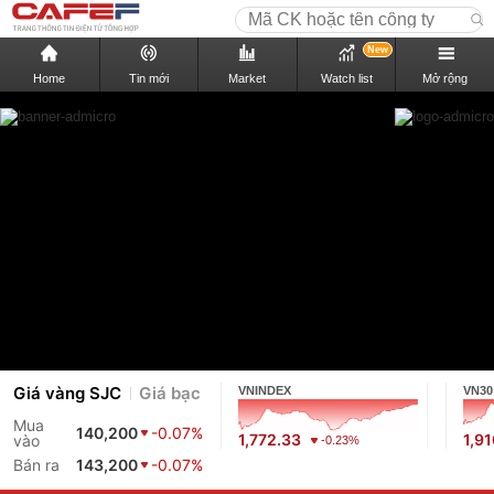
New
Home
Tin mới
Market
Watch list
Mở rộng
Giá vàng SJC
Giá bạc
VNINDEX
VN30
Mua
140,200
-0.07%
1,772.33
1,9
vào
-0.23%
Bán ra
143,200
-0.07%