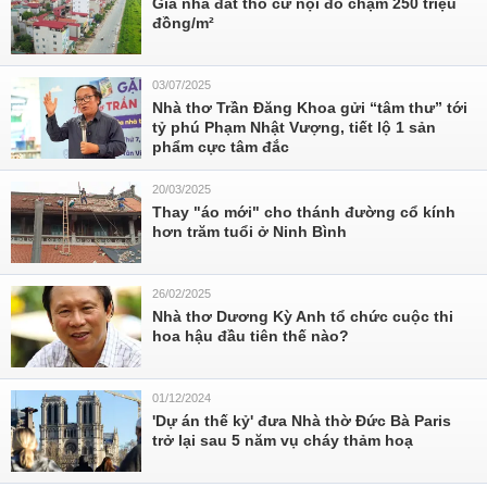
Giá nhà đất thổ cư nội đô chạm 250 triệu
đồng/m²
03/07/2025
Nhà thơ Trần Đăng Khoa gửi “tâm thư” tới
tỷ phú Phạm Nhật Vượng, tiết lộ 1 sản
phẩm cực tâm đắc
20/03/2025
Thay "áo mới" cho thánh đường cổ kính
hơn trăm tuổi ở Ninh Bình
26/02/2025
Nhà thơ Dương Kỳ Anh tổ chức cuộc thi
hoa hậu đầu tiên thế nào?
01/12/2024
'Dự án thế kỷ' đưa Nhà thờ Đức Bà Paris
trở lại sau 5 năm vụ cháy thảm hoạ