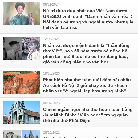
06/11/2024
Nữ trí thức duy nhất của Việt Nam được
UNESCO vinh danh “Danh nhân văn hóa”:
Nổi danh cả trong và ngoài nước nhưng lai
lịch vẫn là ẩn số
12/08/2024
Nhân vật được mệnh danh là "thần đồng
thơ Việt", hơn 55 năm trước có riêng bộ
phim tài liệu: 8 tuổi đã có thơ đăng báo,
giờ vẫn cống hiến cho văn học
19/10/2023
Phát hiện nhà thờ trăm tuổi đậm nét châu
Âu cách Hà Nội 2 giờ chạy xe, du khách
nhận xét "ở ngoài đẹp hơn trong hình"
06/02/2023
Chiêm ngắm ngôi nhà thờ hoàn toàn bằng
đá ở Ninh Bình: "Viên ngọc" trong quần
thể nhà thờ Phát Diệm
28/10/2022