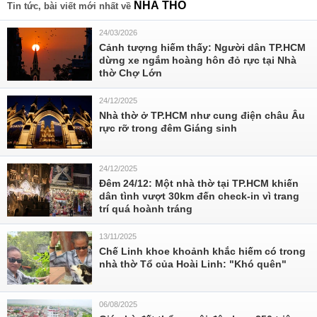
NHÀ THỔ
Tin tức, bài viết mới nhất về
24/03/2026
Cảnh tượng hiếm thấy: Người dân TP.HCM
dừng xe ngắm hoàng hôn đỏ rực tại Nhà
thờ Chợ Lớn
24/12/2025
Nhà thờ ở TP.HCM như cung điện châu Âu
rực rỡ trong đêm Giáng sinh
24/12/2025
Đêm 24/12: Một nhà thờ tại TP.HCM khiến
dân tình vượt 30km đến check-in vì trang
trí quá hoành tráng
13/11/2025
Chế Linh khoe khoảnh khắc hiếm có trong
nhà thờ Tổ của Hoài Linh: "Khó quên"
06/08/2025