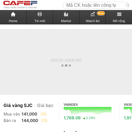
New
Home
Tin mới
Market
Watch list
Mở rộng
Giá vàng SJC
Giá bạc
VNINDEX
VN30
Mua vào
141,000
0%
1,768.06
1,91
0.19%
Bán ra
144,000
0%