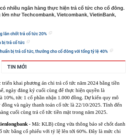
ẽ có nhiều ngân hàng thực hiện trả cổ tức cho cổ đông.
g lớn như Techcombank, Vietcombank, VietinBank,
g lăn chốt trả cổ tức 20%
bị trả cổ tức
uẩn bị trả cổ tức, thưởng cho cổ đông với tổng tỷ lệ 40%
TIN MỚI
 triển khai phương án chi trả cổ tức năm 2024 bằng tiền
hể, ngày đăng ký cuối cùng để thực hiện quyền là
c là 10%, tức 1 cổ phần nhận 1.000 đồng. Dự kiến quy mô
tỷ đồng và ngày thanh toán cổ tức là 22/10/2025. Tính đến
àng cuối cùng trả cổ tức tiền mặt trong năm 2025.
ienlongbank
- Mã: KLB) cũng vừa thông báo sẽ chốt danh
ổ tức bằng cổ phiếu với tỷ lệ lên tới 60%. Đây là mức chi