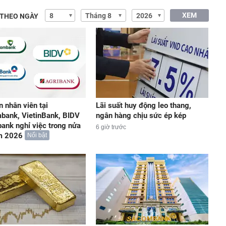
XEM
 THEO NGÀY
n nhân viên tại
Lãi suất huy động leo thang,
bank, VietinBank, BIDV
ngân hàng chịu sức ép kép
bank nghỉ việc trong nửa
6 giờ trước
m 2026
Nổi bật