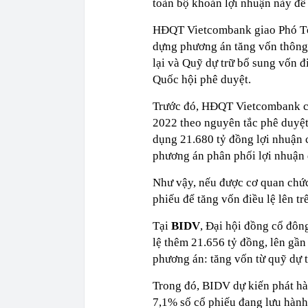
toàn bộ khoản lợi nhuận này để 
HĐQT Vietcombank giao Phó Tổn
dựng phương án tăng vốn thông 
lại và Quỹ dự trữ bổ sung vốn 
Quốc hội phê duyệt.
Trước đó, HĐQT Vietcombank c
2022 theo nguyên tắc phê duyệ
dụng 21.680 tỷ đồng lợi nhuận c
phương án phân phối lợi nhuậ
Như vậy, nếu được cơ quan chứ
phiếu để tăng vốn điều lệ lên t
Tại
BIDV
, Đại hội đồng cổ đôn
lệ thêm 21.656 tỷ đồng, lên gầ
phương án: tăng vốn từ quỹ dự t
Trong đó, BIDV dự kiến phát hà
7,1% số cổ phiếu đang lưu hành 