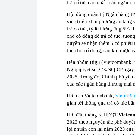
trả cổ tức cao nhất toàn ngành
Hội đồng quản trị Ngân hàng T
việc triển khai phương án tăng 
trả cổ tức, tỷ lệ tương ứng 5%.
cho cổ đông để trả cổ tức, tươn
quyền sẽ nhận thêm 5 cổ phiếu 
tức cho cổ đông, sau khi được 
Bên nhóm Big3 (Vietcombank, V
Nghị quyết số 273/NQ-CP ngày 
2025. Trong đó, Chính phủ yêu 
của các ngân hàng thương mại 
Hiện cả Vietcombank,
VietinBa
gian tới thông qua trả cổ tức bằ
Hồi đầu tháng 3, HĐQT
Vietco
2023 theo nguyên tắc phê duyệt
lợi nhuận còn lại năm 2023 của