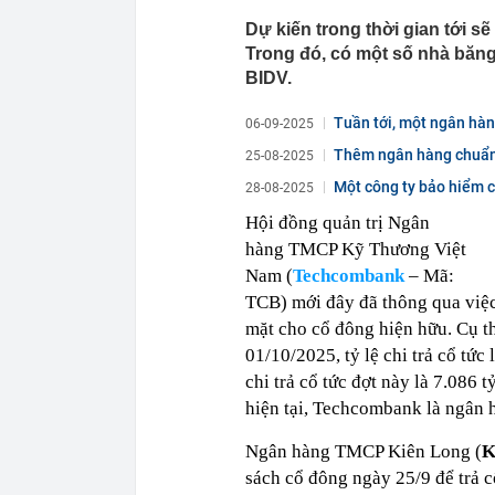
Dự kiến trong thời gian tới s
Trong đó, có một số nhà băn
BIDV.
Tuần tới, một ngân hàn
06-09-2025
Thêm ngân hàng chuẩn 
25-08-2025
Một công ty bảo hiểm ch
28-08-2025
Hội đồng quản trị Ngân
hàng TMCP Kỹ Thương Việt
Nam (
Techcombank
– Mã:
TCB) mới đây đã thông qua việc
mặt cho cổ đông hiện hữu. Cụ t
01/10/2025, tỷ lệ chi trả cổ tứ
chi trả cổ tức đợt này là 7.086 
hiện tại, Techcombank là ngân h
Ngân hàng TMCP Kiên Long (
K
sách cổ đông ngày 25/9 để trả c