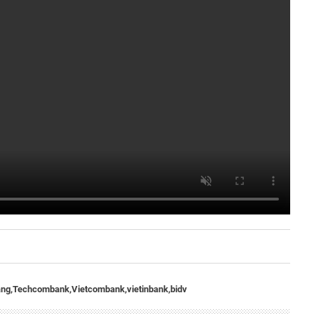
àng,
Techcombank,
Vietcombank,
vietinbank,
bidv