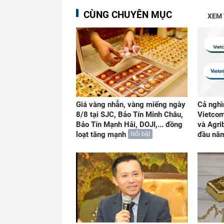
CÙNG CHUYÊN MỤC
XEM
Giá vàng nhẫn, vàng miếng ngày
Cả nghì
8/8 tại SJC, Bảo Tín Minh Châu,
Vietcom
Bảo Tín Mạnh Hải, DOJI,... đồng
và Agri
loạt tăng mạnh
đầu nă
Nổi bật