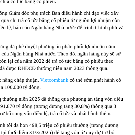
chia cổ tức bằng cổ phiếu.
g Giám đốc phụ trách Ban điều hành chỉ đạo việc xây
qua chi trả cổ tức bằng cổ phiếu từ nguồn lợi nhuận còn
điều lệ, báo cáo Ngân hàng Nhà nước để trình Chính phủ và
ũng đã phê duyệt phương án phân phối lợi nhuận năm
t của Ngân hàng Nhà nước. Theo đó, ngân hàng này sẽ sử
òn lại của năm 2022 để trả cổ tức bằng cổ phiếu theo
n đã được ĐHĐCĐ thường niên năm 2023 thông qua.
c năng chấp thuận,
Vietcombank
có thể sớm phát hành cổ
rên 100.000 tỷ đồng.
g thường niên 2025 đã thông qua phương án tăng vốn điều
n 91.870 tỷ đồng (tương đương tăng 30,8%) thông qua 3
rữ bổ sung vốn điều lệ, trả cổ tức và phát hành thêm.
nh tối đa hơn 498,5 triệu cổ phiếu thưởng (tương đương
tại thời điểm 31/3/2025) để tăng vốn từ quỹ dự trữ bổ