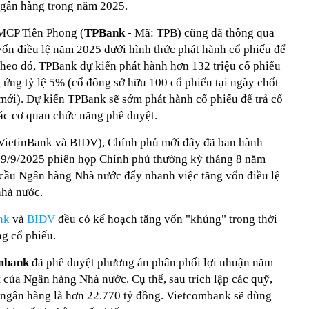
 ngân hàng trong năm 2025.
MCP Tiên Phong (
TPBank
- Mã: TPB) cũng đã thông qua
vốn điều lệ năm 2025 dưới hình thức phát hành cổ phiếu để
 Theo đó, TPBank dự kiến phát hành hơn 132 triệu cổ phiếu
g ứng tỷ lệ 5% (cổ đông sở hữu 100 cổ phiếu tại ngày chốt
mới). Dự kiến TPBank sẽ sớm phát hành cổ phiếu để trả cổ
các cơ quan chức năng phê duyệt.
ietinBank và BIDV), Chính phủ mới đây đã ban hành
9/9/2025 phiên họp Chính phủ thường kỳ tháng 8 năm
cầu Ngân hàng Nhà nước đẩy nhanh việc tăng vốn điều lệ
nhà nước.
nk
và
BIDV
đều có kế hoạch tăng vốn "khủng" trong thời
ng cổ phiếu.
mbank
đã phê duyệt phương án phân phối lợi nhuận năm
 của Ngân hàng Nhà nước. Cụ thể, sau trích lập các quỹ,
 ngân hàng là hơn 22.770 tỷ đồng. Vietcombank sẽ dùng