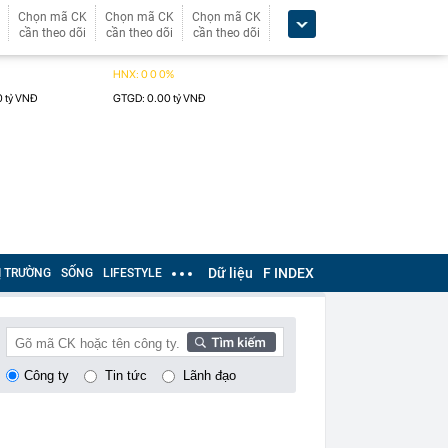
Chọn mã CK
Chọn mã CK
Chọn mã CK
cần theo dõi
cần theo dõi
cần theo dõi
Dữ liệu
F INDEX
Ị TRƯỜNG
SỐNG
LIFESTYLE
Công ty
Tin tức
Lãnh đạo