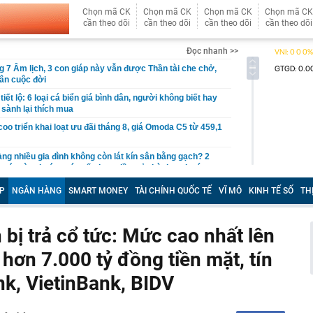
Chọn mã CK
Chọn mã CK
Chọn mã CK
Chọn mã CK
cần theo dõi
cần theo dõi
cần theo dõi
cần theo dõi
Đọc nhanh >>
g 7 Âm lịch, 3 con giáp này vẫn được Thần tài che chở,
ân cuộc đời
iết lộ: 6 loại cá biển giá bình dân, người không biết hay
 sành lại thích mua
o triển khai loạt ưu đãi tháng 8, giá Omoda C5 từ 459,1
àng nhiều gia đình không còn lát kín sân bằng gạch? 2
mát vừa thoát nước tốt đang dần trở thành xu hướng
P
NGÂN HÀNG
SMART MONEY
TÀI CHÍNH QUỐC TẾ
VĨ MÔ
KINH TẾ SỐ
TH
ng mẹ trồng 19 năm bất ngờ “nằm dài” khắp chậu, đến
cũng trầm trồ.
p 'cá voi' Strategy: ChatGPT giúp tôi kiếm 15 tỷ USD,
bị trả cổ tức: Mức cao nhất lên
 nhiều hơn robot
i hơn 7.000 tỷ đồng tiền mặt, tín
gười dùng ChatGPT miễn phí
o dịch chuyển khoản 89.760.000 đồng từ tài khoản
nk, VietinBank, BIDV
ang tài khoản VietinBank của Lò Thị Ly, công an lập tức