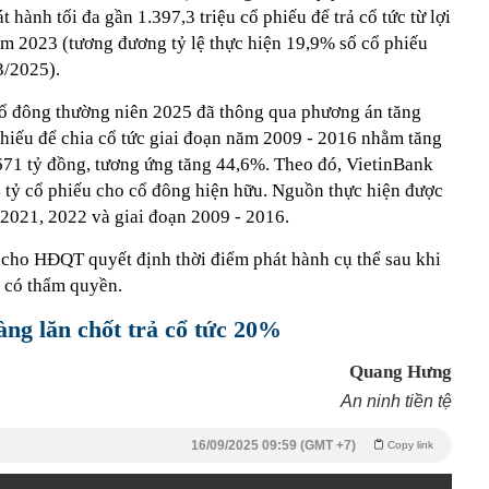
t hành tối đa gần 1.397,3 triệu cổ phiếu để trả cổ tức từ lợi
m 2023 (tương đương tỷ lệ thực hiện 19,9% số cổ phiếu
3/2025).
cổ đông thường niên 2025 đã thông qua phương án tăng
phiếu để chia cổ tức giai đoạn năm 2009 - 2016 nhằm tăng
.671 tỷ đồng, tương ứng tăng 44,6%. Theo đó, VietinBank
4 tỷ cổ phiếu cho cổ đông hiện hữu. Nguồn thực hiện được
m 2021, 2022 và giai đoạn 2009 - 2016.
cho HĐQT quyết định thời điểm phát hành cụ thể sau khi
 có thẩm quyền.
àng lăn chốt trả cổ tức 20%
Quang Hưng
An ninh tiền tệ
16/09/2025 09:59 (GMT +7)
Copy link