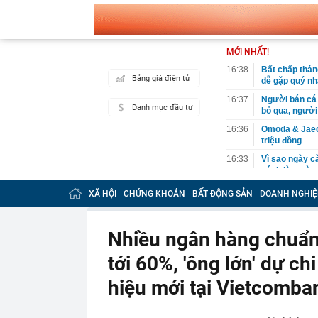
MỚI NHẤT!
16:38
Bất chấp thán
Bảng giá điện tử
dễ gặp quý nh
16:37
Người bán cá t
Danh mục đầu tư
bỏ qua, người
16:36
Omoda & Jaeco
triệu đồng
16:33
Vì sao ngày c
cách làm vừa 
mới
XÃ HỘI
CHỨNG KHOÁN
BẤT ĐỘNG SẢN
DOANH NGHIỆ
16:29
Cây xương rồ
khi nở hoa ai 
16:27
Tỉ phú sáng lậ
Nhiều ngân hàng chuẩn 
đừng làm việc
tới 60%, 'ông lớn' dự ch
16:21
Tin vui cho n
16:20
Phát hiện gia
hiệu mới tại Vietcomba
Vietcombank s
xác minh