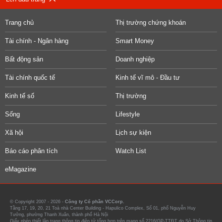
Trang chủ
Thị trường chứng khoán
Tài chính - Ngân hàng
Smart Money
Bất động sản
Doanh nghiệp
Tài chính quốc tế
Kinh tế vĩ mô - Đầu tư
Kinh tế số
Thị trường
Sống
Lifestyle
Xã hội
Lịch sự kiện
Báo cáo phân tích
Watch List
eMagazine
© Copyright 2007 - 2026 -
Công ty Cổ phần VCCorp.
Tầng 17, 19, 20, 21 Toà nhà Center Building - Hapulico Complex, Số 01, phố Nguyễn Huy
Tưởng, phường Thanh Xuân, thành phố Hà Nội
Giấy phép thiết lập trang thông tin điện tử tổng hợp trên mạng số 2216/GP-TTĐT do Sở Thông tin