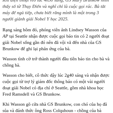
Khi điện thoại reo lúc 4h30 sáng, GS Mary Brunkow nhìn
thấy số từ Thụy Điển và nghĩ chỉ là cuộc gọi rác. Bà tắt
máy để ngủ tiếp, chưa biết rằng mình là một trong 3
người giảnh giải Nobel Y học 2025.
Rạng sáng hôm đó, phóng viên ảnh Lindsey Wasson của
AP
tại Seattle nhận được cuộc gọi báo tin có 2 người đoạt
giải Nobel sống gần đó nên đã vội vã đến nhà của GS
Brunkow để ghi lại phản ứng của bà.
Wasson tình cờ trở thành người đầu tiên báo tin cho bà và
chồng bà.
Wasson cho biết, cô thức dậy lúc 2g40 sáng và nhận được
cuộc gọi từ trợ lý giám đốc thông báo có một vài người
đoạt giải Nobel có địa chỉ ở Seattle, gồm nhà khoa học
Fred Ramsdell và GS Brunkow.
Khi Wasson gõ cửa nhà GS Brunkow, con chó của họ đã
sủa và đánh thức ông Ross Colquhoun - chồng của bà