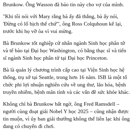
Brunkow. Ông Wasson đã báo tin này cho vợ của mình.
"Khi tôi nói với Mary rằng bà ấy đã thắng, bà ấy nói,
'Đừng có lố bịch thế chứ'", ông Ross Colquhoun kể lại,
trước khi họ vỡ òa vì vui mừng.
Bà Brunkow tốt nghiệp cử nhân ngành Sinh học phân tử
và tế bào tại Đại học Washington, có bằng thạc sĩ và tiến
sĩ ngành Sinh học phân tử tại Đại học Princeton.
Bà là quản lý chương trình cấp cao tại Viện Sinh học hệ
thống, trụ sở tại Seattle, trong hơn 16 năm. ISB là một tổ
chức phi lợi nhuận nghiên cứu về ung thư, lão hóa, bệnh
truyền nhiễm, bệnh mãn tính và các vấn đề sức khỏe khác.
Không chỉ bà Brunkow bất ngờ, ông Fred Ramsdell –
người cùng đoạt giải Nobel Y học 2025 – cũng nhận được
tin muộn, vì ủy ban giải thưởng không thể liên lạc khi ông
đang có chuyến đi chơi.