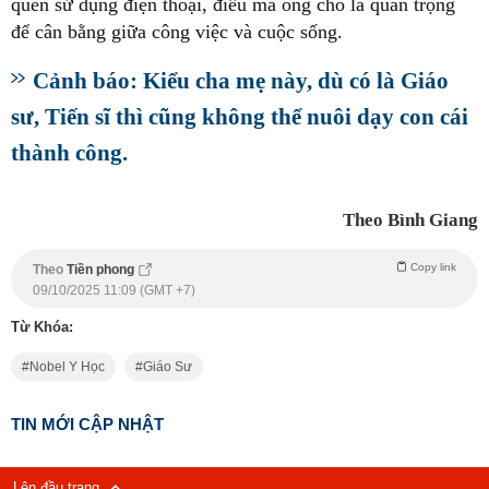
quen sử dụng điện thoại, điều mà ông cho là quan trọng
để cân bằng giữa công việc và cuộc sống.
Cảnh báo: Kiểu cha mẹ này, dù có là Giáo
sư, Tiến sĩ thì cũng không thể nuôi dạy con cái
thành công.
Theo Bình Giang
Copy link
Theo
Tiền phong
09/10/2025 11:09 (GMT +7)
Từ Khóa:
Nobel Y Học
Giáo Sư
TIN MỚI CẬP NHẬT
Lên đầu trang