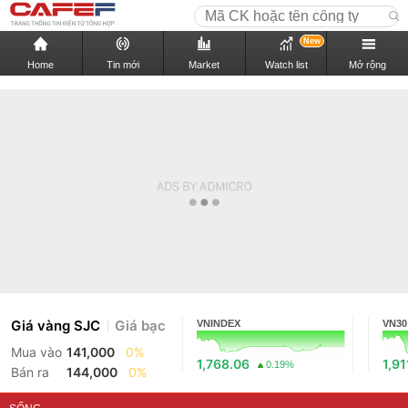
New
Home
Tin mới
Market
Watch list
Mở rộng
Giá vàng SJC
Giá bạc
VNINDEX
VN30
Mua vào
141,000
0%
1,768.06
1,91
0.19%
Bán ra
144,000
0%