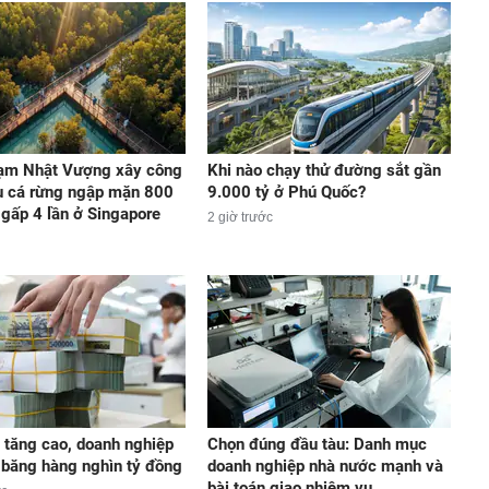
ạm Nhật Vượng xây công
Khi nào chạy thử đường sắt gần
u cá rừng ngập mặn 800
9.000 tỷ ở Phú Quốc?
 gấp 4 lần ở Singapore
2 giờ trước
t tăng cao, doanh nghiệp
Chọn đúng đầu tàu: Danh mục
 băng hàng nghìn tỷ đồng
doanh nghiệp nhà nước mạnh và
bài toán giao nhiệm vụ