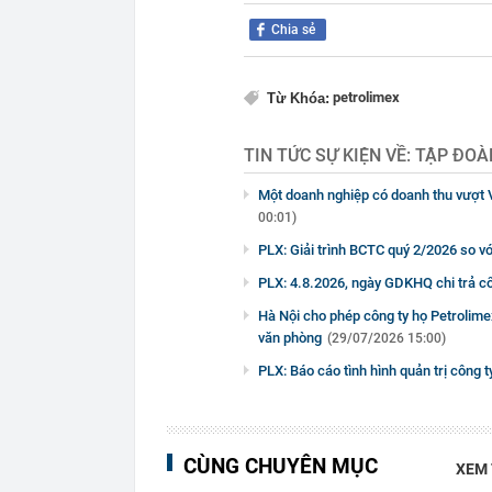
Chia sẻ
petrolimex
Từ Khóa:
TIN TỨC SỰ KIỆN VỀ:
TẬP ĐOÀ
Một doanh nghiệp có doanh thu vượt V
00:01)
PLX: Giải trình BCTC quý 2/2026 so v
PLX: 4.8.2026, ngày GDKHQ chi trả cổ
Hà Nội cho phép công ty họ Petrolime
văn phòng
(29/07/2026 15:00)
PLX: Báo cáo tình hình quản trị công
CÙNG CHUYÊN MỤC
XEM