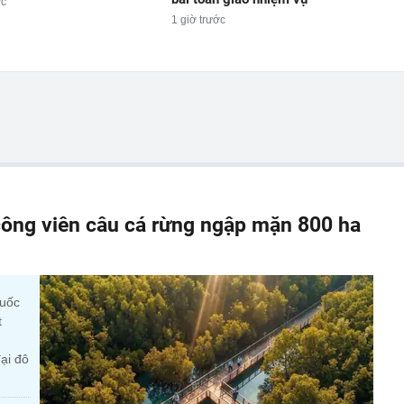
ớc
1 giờ trước
ông viên câu cá rừng ngập mặn 800 ha
quốc
t
ại đô