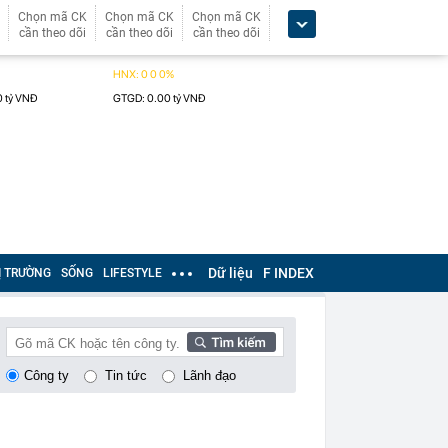
Chọn mã CK
Chọn mã CK
Chọn mã CK
cần theo dõi
cần theo dõi
cần theo dõi
Dữ liệu
F INDEX
Ị TRƯỜNG
SỐNG
LIFESTYLE
Công ty
Tin tức
Lãnh đạo