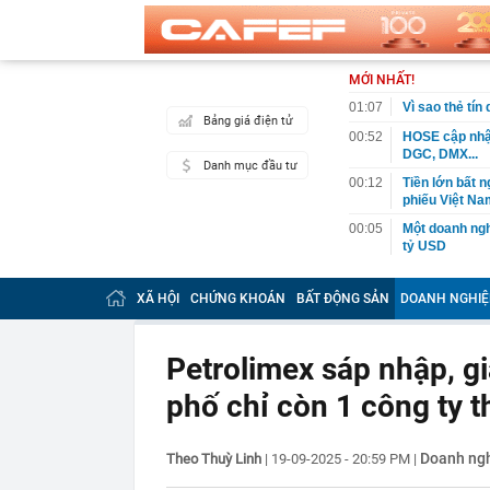
MỚI NHẤT!
01:07
Vì sao thẻ tín
Bảng giá điện tử
00:52
HOSE cập nhật
DGC, DMX...
Danh mục đầu tư
00:12
Tiền lớn bất n
phiếu Việt Na
00:05
Một doanh ngh
tỷ USD
00:04
Một yếu tố qu
XÃ HỘI
CHỨNG KHOÁN
BẤT ĐỘNG SẢN
DOANH NGHIỆ
23:40
Người đàn ông
sau bác sĩ hỏi
23:34
Nam ca sĩ rao
Petrolimex sáp nhập, g
còn 400 tỷ
phố chỉ còn 1 công ty t
23:28
Trấn Thành cô
chắn là siêu 
23:14
Bí mật được A
Doanh ng
Theo Thuỳ Linh
|
19-09-2025 - 20:59 PM
|
22:56
Vì sao ngày c
Vài mét vuông