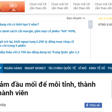
Chọn mã CK
Chọn mã CK
Chọn mã CK
Chọn mã CK
cần theo dõi
cần theo dõi
cần theo dõi
cần theo dõi
Đọc nhanh >>
 dụng chỉ có thời hạn 5 năm?
 danh sách cắt margin, gồm loạt cổ phiếu “hot” HVN,
gờ trở lại, khối ngoại tung 2.200 tỷ đồng mua ròng cổ
m chỉ trong 5 phiên
iệp thép với 2.700 lao động đang nợ Trung Quốc gần 1,3
an trọng đang trở lại trên thị trường chứng khoán
P
NGÂN HÀNG
SMART MONEY
TÀI CHÍNH QUỐC TẾ
VĨ MÔ
KINH TẾ SỐ
TH
 50 tuổi ăn cà tím mỗi ngày để chữa tiểu đường, 3 tháng
: "Ông ăn gì thế?"
 bán biệt thự 9 phòng ngủ ở TP.HCM giá gốc 600 tỷ, giảm
iảm đầu mối để mỗi tỉnh, thành
hành viên
ng bố phim Tết 2027, nghe tên ai cũng quả quyết “chắc
phẩm”
pple giấu kín suốt 15 năm trên iPhone
hiệp
Chia sẻ
àng nhiều gia đình không còn phơi quần áo ở ban công?
 ngoài trời đang được dùng theo 1 cách rất khác