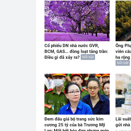
Cổ phiếu DN nhà nước GVR,
Ông Ph
BCM, GAS... đồng loạt tăng trần:
viên câ
Điều gì đã xảy ra?
ha rộng
Nổi bật
Nổi bật
Đem đấu giá bộ trang sức kim
Lãi suấ
cương 25 tỷ của bà Trương Mỹ
gửi nhà
Lan: Mất hết hóa đơn nhưng món