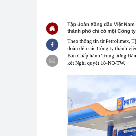
22:48
5 LOẠI rau que
nên cẩn thận 
22:28
CHÍNH THỨC: L
Tập đoàn Xăng dầu Việt Nam (
nghỉ hè
thành phố chỉ có một Công ty
22:25
Vì sao đồ ăn 
Theo thông tin từ Petrolimex, 
22:07
Không cần tặn
huynh - giáo 
đoàn đến các Công ty thành viên
22:03
Ukraine tập k
Ban Chấp hành Trung ương Đảng,
của Nga
kết Nghị quyết 18-NQ/TW.
22:02
Nam NSND, Giá
vợ thiếu tá ké
21:51
Một ô tô biển
định: Riêng t
21:37
Tổng thống Tr
21:35
Du khách Tây:
nghiện rất cao
21:20
Miền Bắc sắp