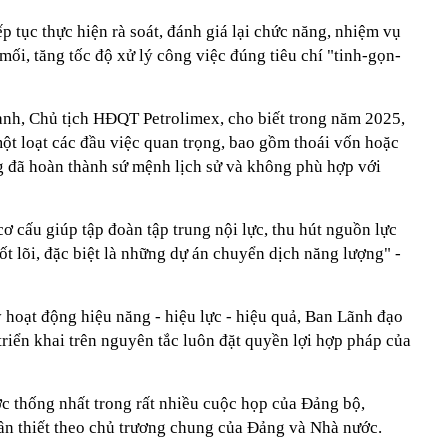
p tục thực hiện rà soát, đánh giá lại chức năng, nhiệm vụ
ối, tăng tốc độ xử lý công việc đúng tiêu chí "tinh-gọn-
nh, Chủ tịch HĐQT Petrolimex, cho biết trong năm 2025,
ột loạt các đầu việc quan trọng, bao gồm thoái vốn hoặc
 đã hoàn thành sứ mệnh lịch sử và không phù hợp với
cơ cấu giúp tập đoàn tập trung nội lực, thu hút nguồn lực
t lõi, đặc biệt là những dự án chuyển dịch năng lượng" -
 hoạt động hiệu năng - hiệu lực - hiệu quả, Ban Lãnh đạo
 triển khai trên nguyên tắc luôn đặt quyền lợi hợp pháp của
ợc thống nhất trong rất nhiều cuộc họp của Đảng bộ,
n thiết theo chủ trương chung của Đảng và Nhà nước.