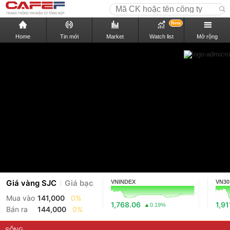
New
Home
Tin mới
Market
Watch list
Mở rộng
Giá vàng SJC
Giá bạc
VNINDEX
VN30
Mua vào
141,000
0%
1,768.06
1,91
0.19%
Bán ra
144,000
0%