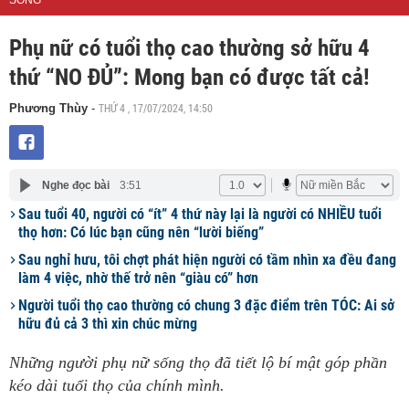
SỐNG
Phụ nữ có tuổi thọ cao thường sở hữu 4
thứ “NO ĐỦ”: Mong bạn có được tất cả!
THỨ 4 , 17/07/2024, 14:50
Phương Thùy
-
Nghe đọc bài
3:51
Sau tuổi 40, người có “ít” 4 thứ này lại là người có NHIỀU tuổi
thọ hơn: Có lúc bạn cũng nên “lười biếng”
Sau nghỉ hưu, tôi chợt phát hiện người có tầm nhìn xa đều đang
làm 4 việc, nhờ thế trở nên “giàu có” hơn
Người tuổi thọ cao thường có chung 3 đặc điểm trên TÓC: Ai sở
hữu đủ cả 3 thì xin chúc mừng
Những người phụ nữ sống thọ đã tiết lộ bí mật góp phần
kéo dài tuổi thọ của chính mình.