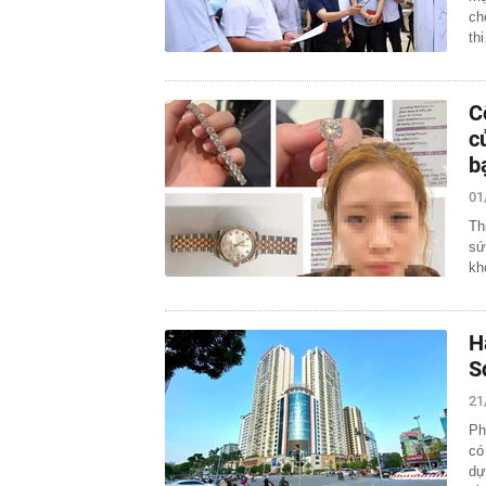
ch
th
C
c
b
01
Th
sứ
kh
H
S
21
Ph
có
dự