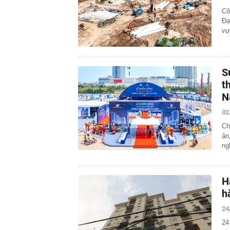
Cô
Đạ
vự
S
t
N
02
Ch
án
ng
H
h
24
24