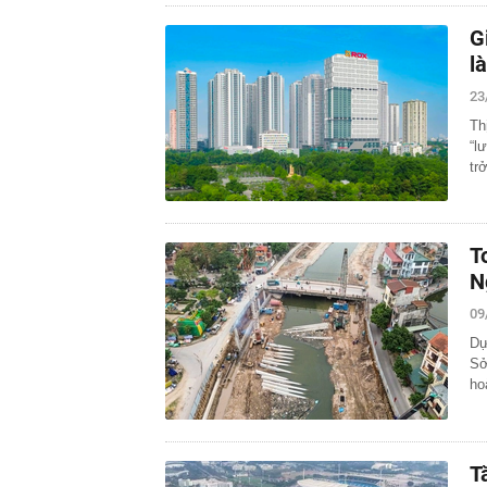
G
l
23
Th
“l
tr
T
N
09
Dự
Sở
ho
T