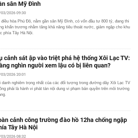
ần sân Mỹ Đình
/03/2026 09:30
 điều hòa Phú Đô, nằm gần sân Mỹ Đình, có vốn đầu tư 800 tỷ, đang thi
ng khẩn trương nhằm tăng khả năng tiêu thoát nước, giảm ngập cho khu
c phía Tây Hà Nội.
ụ cảnh sát ập vào triệt phá hệ thống Xôi Lạc TV:
àng nghìn người xem lậu có bị liên quan?
/03/2026 20:01
i danh nghiêm trọng nhất của các đối tượng trong đường dây Xôi Lạc TV
ông phải là hành vi phát tán nội dung vi phạm bản quyền trên môi trường
ng.
oàn cảnh công trường đào hồ 12ha chống ngập
hía Tây Hà Nội
/03/2026 08:32