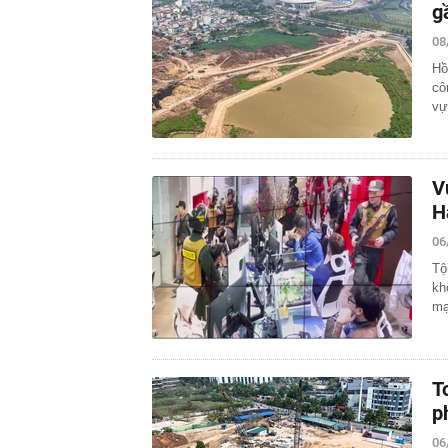
g
08
Hồ
cô
vự
V
H
06
Tộ
kh
mạ
T
p
06