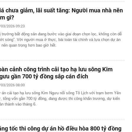
iá chưa giảm, lãi suất tăng: Người mua nhà nên
àm gì?
/03/2026 09:23
ị trường bất động sản đang bước vào giai đoạn chọn lọc, không còn dễ
ướt sóng”. Với người mua ở thực, bài toán tài chính và lựa chọn dự án
ở nên quan trọng hơn bao giờ hết.
oàn cảnh công trình cải tạo hạ lưu sông Kim
gưu gần 700 tỷ đồng sắp cán đích
/03/2026 08:00
 án cải tạo hạ lưu sông Kim Ngưu nối sông Tô Lịch với trạm bơm Yên
, tổng vốn gần 700 tỷ đồng, đang được thi công khẩn trương, dự kiến
àn thành vào tháng 6.
ăng tốc thi công dự án hồ điều hòa 800 tỷ đồng