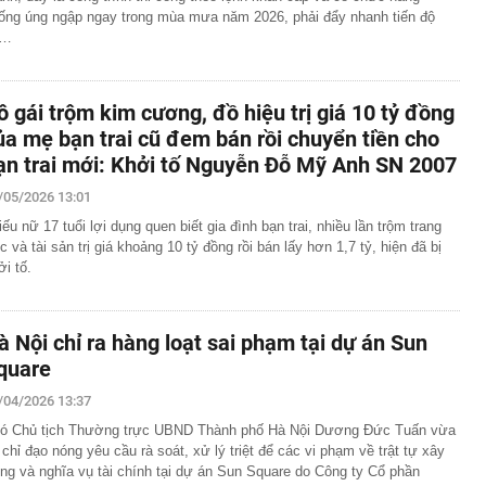
ống úng ngập ngay trong mùa mưa năm 2026, phải đẩy nhanh tiến độ
i…
ô gái trộm kim cương, đồ hiệu trị giá 10 tỷ đồng
ủa mẹ bạn trai cũ đem bán rồi chuyển tiền cho
ạn trai mới: Khởi tố Nguyễn Đỗ Mỹ Anh SN 2007
/05/2026 13:01
iếu nữ 17 tuổi lợi dụng quen biết gia đình bạn trai, nhiều lần trộm trang
c và tài sản trị giá khoảng 10 tỷ đồng rồi bán lấy hơn 1,7 tỷ, hiện đã bị
ởi tố.
à Nội chỉ ra hàng loạt sai phạm tại dự án Sun
quare
/04/2026 13:37
ó Chủ tịch Thường trực UBND Thành phố Hà Nội Dương Đức Tuấn vừa
 chỉ đạo nóng yêu cầu rà soát, xử lý triệt để các vi phạm về trật tự xây
ng và nghĩa vụ tài chính tại dự án Sun Square do Công ty Cổ phần