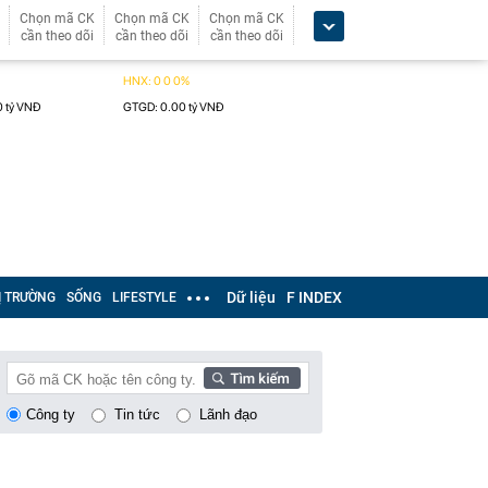
Chọn mã CK
Chọn mã CK
Chọn mã CK
cần theo dõi
cần theo dõi
cần theo dõi
Dữ liệu
F INDEX
Ị TRƯỜNG
SỐNG
LIFESTYLE
Công ty
Tin tức
Lãnh đạo