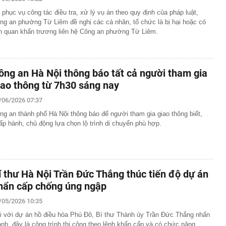
 phục vụ công tác điều tra, xử lý vụ án theo quy định của pháp luật,
per Beckham khoe visual xinh đẹp, thanh xuân mơn mởn
 triệu đô, đọ sắc cùng mẹ - Victoria ngoài 50 vẫn đỉnh
ng an phường Từ Liêm đề nghị các cá nhân, tổ chức là bị hại hoặc có
ên quan khẩn trương liên hệ Công an phường Từ Liêm.
ng máy tính cần làm ngay điều này để tránh bị phạt tới
 giao ùn tắc bậc nhất Quy Nhơn được đề xuất làm cầu
ông an Hà Nội thông báo tất cả người tham gia
iao thông từ 7h30 sáng nay
i khác của Chùa Cầu Hội An
ê của Hari Won
/06/2026 07:37
ên nhân vụ cháy chung cư ở Hồng Kông (Trung Quốc)
ng an thành phố Hà Nội thông báo để người tham gia giao thông biết,
ời tử vong sau 9 tháng: Chỉ bắt nguồn từ một đầu thuốc
ấp hành, chủ động lựa chọn lộ trình di chuyển phù hợp.
xuất cảnh với chủ hộ kinh doanh Trang Dương
g 7 Âm lịch, 3 con giáp này vẫn được Thần tài che chở,
ân cuộc đời
í thư Hà Nội Trần Đức Thắng thúc tiến độ dự án
iết lộ: 6 loại cá biển giá bình dân, người không biết hay
 sành lại thích mua
hẩn cấp chống úng ngập
o triển khai loạt ưu đãi tháng 8, giá Omoda C5 từ 459,1
/05/2026 10:35
i với dự án hồ điều hòa Phú Đô, Bí thư Thành ủy Trần Đức Thắng nhấn
nh, đây là công trình thi công theo lệnh khẩn cấp và có chức năng