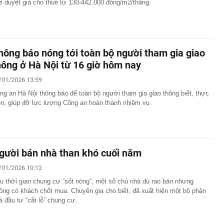
ê duyệt giá cho thuê từ 130-442.000 đồng/m2/tháng.
hông báo nóng tới toàn bộ người tham gia giao
hông ở Hà Nội từ 16 giờ hôm nay
/01/2026 13:59
ng an Hà Nội thông báo để toàn bộ người tham gia giao thông biết, thực
ện, giúp đỡ lực lượng Công an hoàn thành nhiệm vụ.
gười bán nhà than khó cuối năm
/01/2026 10:12
u thời gian chung cư “sốt nóng”, một số chủ nhà dù rao bán nhưng
ông có khách chốt mua. Chuyên gia cho biết, đã xuất hiện một bộ phận
à đầu tư “cắt lỗ” chung cư.