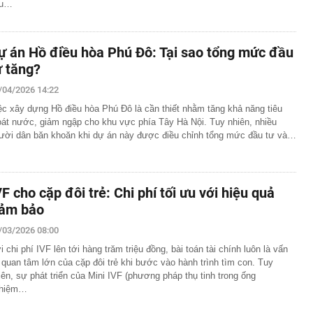
ầu…
ự án Hồ điều hòa Phú Đô: Tại sao tổng mức đầu
ư tăng?
/04/2026 14:22
ệc xây dựng Hồ điều hòa Phú Đô là cần thiết nhằm tăng khả năng tiêu
oát nước, giảm ngập cho khu vực phía Tây Hà Nội. Tuy nhiên, nhiều
ười dân băn khoăn khi dự án này được điều chỉnh tổng mức đầu tư và…
VF cho cặp đôi trẻ: Chi phí tối ưu với hiệu quả
ảm bảo
/03/2026 08:00
i chi phí IVF lên tới hàng trăm triệu đồng, bài toán tài chính luôn là vấn
 quan tâm lớn của cặp đôi trẻ khi bước vào hành trình tìm con. Tuy
iên, sự phát triển của Mini IVF (phương pháp thụ tinh trong ống
hiệm…