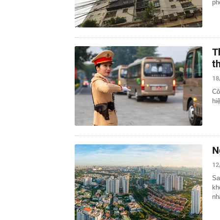
ph
T
t
18
Cô
hi
N
12
Sa
kh
nh