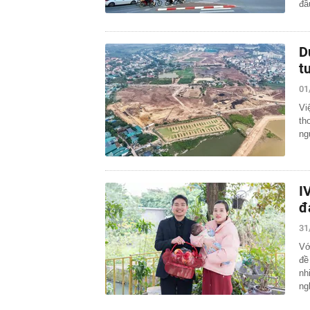
đ
D
t
01
Vi
th
ng
I
đ
31
Vớ
đề
nh
ng