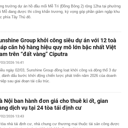
ng trường dự án hồ đầu mối Mễ Trì (Đồng Bông 2) rộng 12ha tại phường
i Mỗ đang được thi công khẩn trương, kỳ vọng góp phần giảm ngập khu
c phía Tây Thủ đô.
unshine Group khởi công siêu dự án với 12 toà
háp căn hộ hàng hiệu quy mô lớn bậc nhất Việt
am trên “đất vàng” Ciputra
/03/2026 16:41
iều ngày 02/03, Sunshine Group đồng loạt khởi công và động thổ 3 dự
, đánh dấu bước khởi động chiến lược phát triển năm 2026 của doanh
hiệp sau giai đoạn tái cấu trúc.
à Nội ban hành đơn giá cho thuê ki ốt, gian
àng dịch vụ tại 24 tòa tái định cư
/02/2026 13:43
 tòa nhà tái định cư, nhà chung cư thương mại thuộc tài sản công được