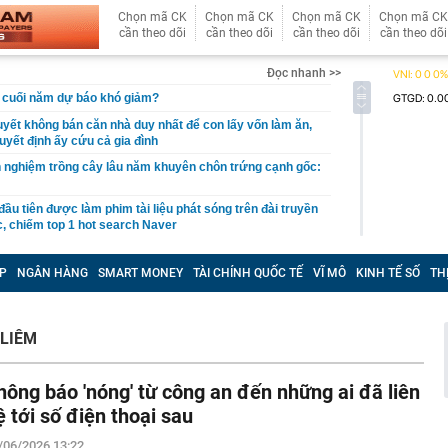
Chọn mã CK
Chọn mã CK
Chọn mã CK
Chọn mã CK
cần theo dõi
cần theo dõi
cần theo dõi
cần theo dõi
Đọc nhanh >>
ất cuối năm dự báo khó giảm?
quyết không bán căn nhà duy nhất để con lấy vốn làm ăn,
uyết định ấy cứu cả gia đình
 nghiệm trồng cây lâu năm khuyên chôn trứng cạnh gốc:
ầu tiên được làm phim tài liệu phát sóng trên đài truyền
, chiếm top 1 hot search Naver
ng bát, đĩa trong nhà, công an bắt Sùng Thị Dụ 47 tuổi
P
NGÂN HÀNG
SMART MONEY
TÀI CHÍNH QUỐC TẾ
VĨ MÔ
KINH TẾ SỐ
TH
n mạng có "luật chơi" mới, người dùng cần lưu ý gì?
g Nguyễn Văn Thắng: Xử lý đến cùng các vướng mắc,
nh nghiệp đi vòng
LIÊM
 hàng 8/8 tại MB, Sacombank, HDBank, Agribank,
BIDV, VietinBank,...
hông báo 'nóng' từ công an đến những ai đã liên
chối cho Ukraine dùng Starlink dẫn đường cho các đòn
ệ tới số điện thoại sau
n đen bóng, phong độ khiến trai trẻ "chạy dài": Alan Tam
/06/2026 13:22
yết đơn giản