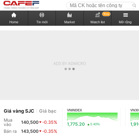
New
Home
Tin mới
Market
Watch list
Mở rộng
Giá vàng SJC
Giá bạc
VNINDEX
VN30
Mua
140,500
-0.35%
1,775.20
1,91
vào
0.40%
Bán ra
143,500
-0.35%