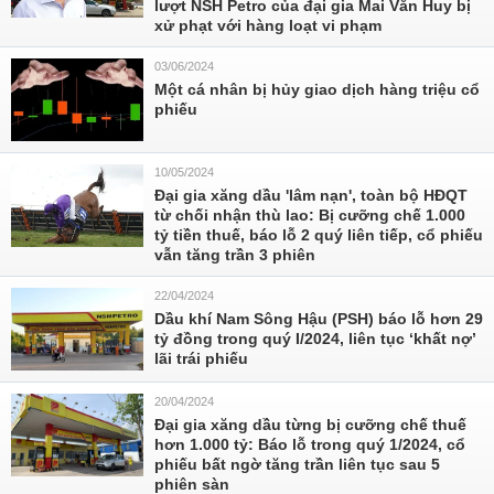
lượt NSH Petro của đại gia Mai Văn Huy bị
xử phạt với hàng loạt vi phạm
03/06/2024
Một cá nhân bị hủy giao dịch hàng triệu cổ
phiếu
10/05/2024
Đại gia xăng dầu 'lâm nạn', toàn bộ HĐQT
từ chối nhận thù lao: Bị cưỡng chế 1.000
tỷ tiền thuế, báo lỗ 2 quý liên tiếp, cổ phiếu
vẫn tăng trần 3 phiên
22/04/2024
Dầu khí Nam Sông Hậu (PSH) báo lỗ hơn 29
tỷ đồng trong quý I/2024, liên tục ‘khất nợ’
lãi trái phiếu
20/04/2024
Đại gia xăng dầu từng bị cưỡng chế thuế
hơn 1.000 tỷ: Báo lỗ trong quý 1/2024, cổ
phiếu bất ngờ tăng trần liên tục sau 5
phiên sàn