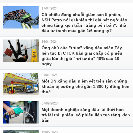
17/04/2024
Cổ phiếu đang chuỗi giảm sàn 5 phiên,
NSH Petro nói gì khiến thị giá bất ngờ đảo
chiều tăng kịch trần "trắng bên bán", nhà
đầu tư tranh mua gần 1/6 công ty?
16/04/2024
Ông chủ của "trùm" xăng dầu miền Tây
liên tục bị CTCK bán giải chấp cổ phiếu
giữa lúc thị giá "rơi tự do" 40% sau 10
ngày
04/01/2024
Một DN xăng dầu niêm yết trên sàn chứng
khoán bị cưỡng chế gần 1.300 tỷ đồng tiền
thuế
07/09/2023
Một doanh nghiệp xăng dầu lùi thời hạn
trả lãi trái phiếu, cổ phiếu liên tục tăng kịch
trần
16/08/2023