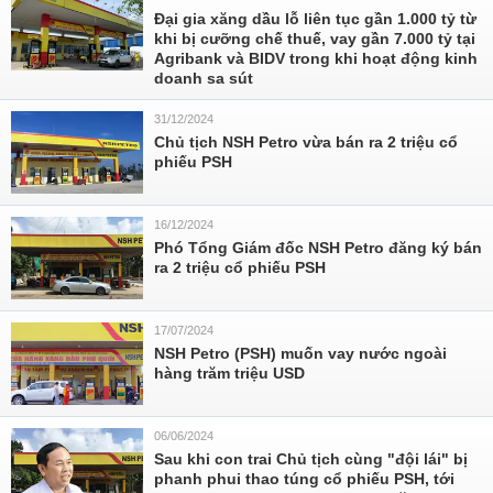
Đại gia xăng dầu lỗ liên tục gần 1.000 tỷ từ
khi bị cưỡng chế thuế, vay gần 7.000 tỷ tại
Agribank và BIDV trong khi hoạt động kinh
doanh sa sút
31/12/2024
Chủ tịch NSH Petro vừa bán ra 2 triệu cổ
phiếu PSH
16/12/2024
Phó Tổng Giám đốc NSH Petro đăng ký bán
ra 2 triệu cổ phiếu PSH
17/07/2024
NSH Petro (PSH) muốn vay nước ngoài
hàng trăm triệu USD
06/06/2024
Sau khi con trai Chủ tịch cùng "đội lái" bị
phanh phui thao túng cổ phiếu PSH, tới