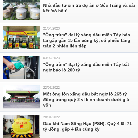
Nhà đầu tư xin trả dự án ở Sóc Trăng và cái
kết 'có hậu'
21/04/2023
"Ông trùm" đại lý xăng dầu miền Tây báo
lãi gấp gần 15 lần cùng kỳ, cổ phiếu tăng
trần 2 phiên liên tiếp
03/02/2023
“Ông trùm” đại lý xăng dầu miền Tây bất
ngờ báo lỗ 200 tỷ
22/07/2022
Một ông lớn xăng dầu bất ngờ lỗ 265 tỷ
đồng trong quý 2 vì kinh doanh dưới giá
vốn
20/01/2022
Dầu khí Nam Sông Hậu (PSH): Quý 4 lãi 71
tỷ đồng, gấp 4 lần cùng kỳ