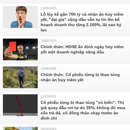
23/06/2025
Lỗ lũy kế gần 700 tỷ và nhận án hủy niêm
yết, "đại gia" xăng dầu vẫn tự tin lên kế
hoạch doanh thu tăng 2.100%, lãi cao kỷ
lục
19/06/2025
Chính thức: HOSE ấn định ngày hủy niêm
yết một doanh nghiệp xăng dầu
12/06/2025
Chính thức: Cổ phiếu từng bị thao túng
nhận án hủy niêm yết
12/03/2025
Cổ phiếu từng bị thao túng "có biến": Thị
giá quay đầu rơi tự do 35%, không đủ mua
cốc trà đá, cổ đông tháo chạy trước án
đình chỉ
04/02/2025