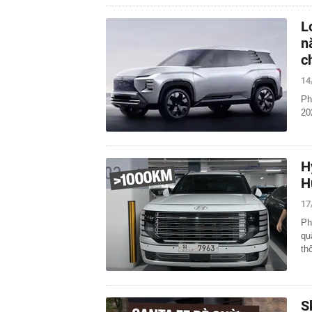
L
n
c
14
Ph
20
H
H
17
Ph
qu
th
S