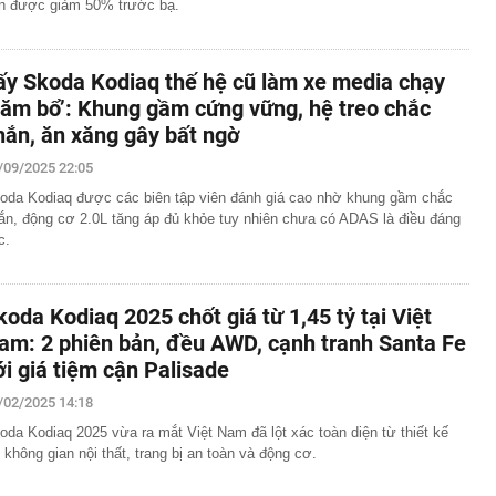
n được giảm 50% trước bạ.
ấy Skoda Kodiaq thế hệ cũ làm xe media chạy
băm bổ’: Khung gầm cứng vững, hệ treo chắc
hắn, ăn xăng gây bất ngờ
/09/2025 22:05
oda Kodiaq được các biên tập viên đánh giá cao nhờ khung gầm chắc
ắn, động cơ 2.0L tăng áp đủ khỏe tuy nhiên chưa có ADAS là điều đáng
c.
koda Kodiaq 2025 chốt giá từ 1,45 tỷ tại Việt
am: 2 phiên bản, đều AWD, cạnh tranh Santa Fe
ới giá tiệm cận Palisade
/02/2025 14:18
oda Kodiaq 2025 vừa ra mắt Việt Nam đã lột xác toàn diện từ thiết kế
i không gian nội thất, trang bị an toàn và động cơ.