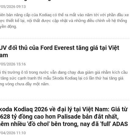
/05/2026 09:13
g sang mua Kia Sportage HEV, chủ xe chia sẻ: ‘Nội thất
 đình 300-500km/ngày vẫn thoải mái, đi phố như xe điện’
iên bản nâng cấp của Kodiaq có thể ra mắt vào năm tới với phần đầu xe
 Hồ Quốc Dũng đề nghị CMC tiếp tục phát huy mô hình
ợc thiết kế lại, nội thất được cập nhật và những điều chỉnh về hệ thống
nước – nhà trường – doanh nghiệp
uyền động.
 ty chứng khoán vừa từ nhiệm
 khẩn cấp Nguyễn Thị Hoa SN 1965
UV đối thủ của Ford Everest tăng giá tại Việt
n cầu vượt sông Hồng, đường vành đai và loạt dự án
am
ên khắp Hà Nội đang có tiến độ ra sao?
 cho người đợi mua iPhone 18 Pro
/05/2026 15:16
54 tuổi qua đời vì ung thư tuyến tụy dù chưa bao giờ ăn
i thị trường ô tô trong nước vẫn đang chạy đua giảm giá nhằm kích cầu
uyên nhân từ 4 việc nhiều người làm mỗi tối
 tăng sức cạnh tranh thì mẫu Skoda Kodiaq lại có lần thứ hai tăng giá
c nghiệt đảo lộn cuộc sống ở Hàn Quốc
ong vòng chưa đầy một năm.
áo chiêu lừa tinh vi liên quan đến shipper giao hàng,
 đặc biệt cảnh giác
bát mì vẫn giữ dáng thon gọn, người phụ nữ Nhật Bản
koda Kodiaq 2026 về đại lý tại Việt Nam: Giá từ
 đốt mỡ là loại đồ uống bán đầy ở Việt Nam
,628 tỷ đồng cao hơn Palisade bản đắt nhất,
hêm nhiều 'đồ chơi' bên trong, nay đã 'full' ADAS
/04/2026 11:10