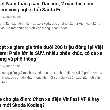
iệt Nam tháng sau: Dài hơn, 2 màn hình lớn,
hêm công nghệ đấu Santa Fe
/09/2024 09:28
y là lần đầu tiên một mẫu xe Skoda được nâng cấp tại Việt Nam kể từ
n đầu ra mắt thương hiệu vào tháng 9 năm ngoái.
oạt xe giảm giá trên dưới 200 triệu đồng tại Việt
am: Phần lớn là SUV, nhiều phân khúc, có cả xe
ang và phổ thông
/07/2024 15:01
n sóng giảm giá mạnh tay tiếp tục khi chính sách ưu đãi lệ phí trước bạ
n chưa được triển khai, trong khi một số mẫu xe sản xuất năm cũ vẫn
n tồn.
e cho gia đình: Chọn xe điện VinFast VF 8 hay
e mới Skoda Kodiaq?