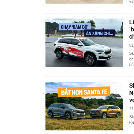
vẫ
L
‘
c
02
Sk
ch
tiế
S
N
v
25
Sk
tớ