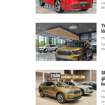
Vớ
bổ
T
l
05
Có
nh
S
g
b
10
Ph
xe