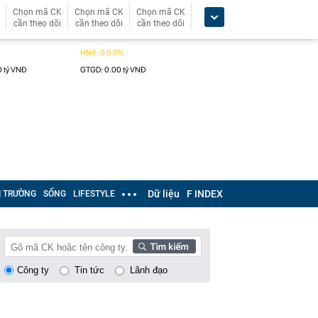
Chọn mã CK
Chọn mã CK
Chọn mã CK
cần theo dõi
cần theo dõi
cần theo dõi
Dữ liệu
F INDEX
Ị TRƯỜNG
SỐNG
LIFESTYLE
Công ty
Tin tức
Lãnh đạo