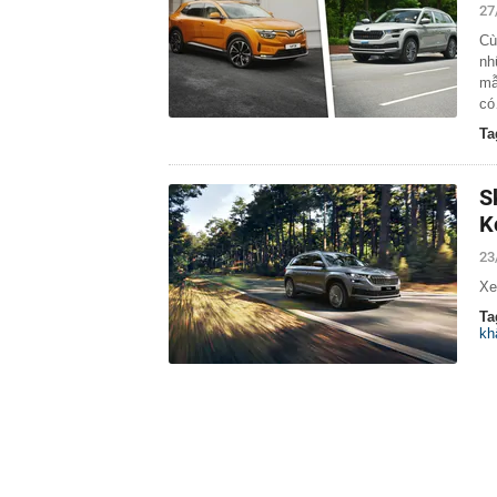
27
Cù
nh
mẫ
c
Ta
S
K
23
Xe
Ta
kh