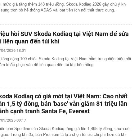
i mức giá tăng thêm 148 triệu đồng, Skoda Kodiaq 2026 gây chú ý khi
 sung trọn bộ hệ thống ADAS và loạt tiện ích nội thất thực dụng.
riệu hồi SUV Skoda Kodiaq tại Việt Nam để sửa
ỗi liên quan đến túi khí
/04/2026 18:01
 tổng cộng 100 chiếc Skoda Kodiaq tại Việt Nam nằm trong diện triệu hồi
ằm khắc phục vấn đề liên quan đến túi khí bên hông.
koda Kodiaq có giá mới tại Việt Nam: Cao nhất
ần 1,5 tỷ đồng, bản 'base' vẫn giảm 81 triệu lăn
ánh cạnh tranh Santa Fe, Everest
/09/2025 09:17
iên bản Sportline của Skoda Kodiaq tăng giá lên 1,495 tỷ đồng, chưa có
 giao. Trong khi đó, bản Premium là lựa chọn tối ưu chi phí hơn cả khi