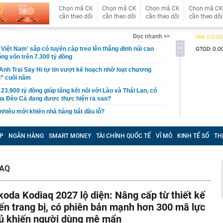
Chọn mã CK
Chọn mã CK
Chọn mã CK
Chọn mã CK
cần theo dõi
cần theo dõi
cần theo dõi
cần theo dõi
Đọc nhanh >>
 Việt Nam' sắp có tuyến cáp treo lên thẳng đỉnh núi cao
ng vốn trên 7.300 tỷ đồng
Anh Trai Say Hi tự tin vượt kế hoạch nhờ loạt chương
n” cuối năm
23.900 tỷ đồng giúp tăng kết nối với Lào và Thái Lan, có
ủa Đèo Cả đang được thực hiện ra sao?
 nhiêu mới khiến nhà hàng bắt đầu lỗ?
hiệp chỉ ra 2 dấu vết cho thấy mối mọt đang "rút ruột"
 xử lý tận gốc
P
NGÂN HÀNG
SMART MONEY
TÀI CHÍNH QUỐC TẾ
VĨ MÔ
KINH TẾ SỐ
TH
ều quốc gia cấm trẻ em dưới 16 tuổi sử dụng mạng xã
 kiểu chín cây, hãy đem nấu thế này vừa lạ miệng lại
IAQ
ùi hôi miệng và dễ ngủ
tin không vui
koda Kodiaq 2027 lộ diện: Nâng cấp từ thiết kế
 chơi" viễn thông sẽ thay đổi
ến trang bị, có phiên bản mạnh hơn 300 mã lực
bán DN nắm 7.000 ha đất tại Lào: Giá 60.600 đồng/cp,
ủ khiến người dùng mê mẩn
11.000 tỷ đồng, gấp rưỡi công ty của ông Trần Bá Dương