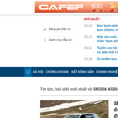
MỚI NHẤT!
15:13
Nơi 'lạnh nhất
Bảng giá điện tử
hơn 1500m, tổ
15:12
Nhà sản xuất 
Danh mục đầu tư
trình “bom tấ
15:11
Tuyến cao tốc 
sự góp mặt c
15:10
Ăn buffet bao
15:07
Thợ chuyên ng
nhà bạn: Cách
XÃ HỘI
CHỨNG KHOÁN
BẤT ĐỘNG SẢN
DOANH NGHIỆ
15:00
Ngày càng nhi
hội
15:00
Chuối đừng ăn
Tin tức, bài viết mới nhất về
SKODA KOD
giúp loại bỏ m
14:58
Châu Âu nhận 
S
14:58
Với 6G, "cuộc
đ
14:57
Bầu Đức chào 
đ
định giá hơn 