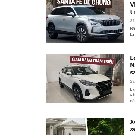
V
t
25
Đâ
lầ
L
N
s
23
Là
vẫ
cò
X
x