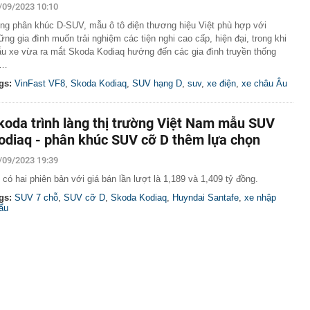
/09/2023 10:10
ng phân khúc D-SUV, mẫu ô tô điện thương hiệu Việt phù hợp với
ững gia đình muốn trải nghiệm các tiện nghi cao cấp, hiện đại, trong khi
u xe vừa ra mắt Skoda Kodiaq hướng đến các gia đình truyền thống
ó…
gs:
VinFast VF8
,
Skoda Kodiaq
,
SUV hạng D
,
suv
,
xe điện
,
xe châu Âu
koda trình làng thị trường Việt Nam mẫu SUV
odiaq - phân khúc SUV cỡ D thêm lựa chọn
/09/2023 19:39
 có hai phiên bản với giá bán lần lượt là 1,189 và 1,409 tỷ đồng.
gs:
SUV 7 chỗ
,
SUV cỡ D
,
Skoda Kodiaq
,
Huyndai Santafe
,
xe nhập
ẩu