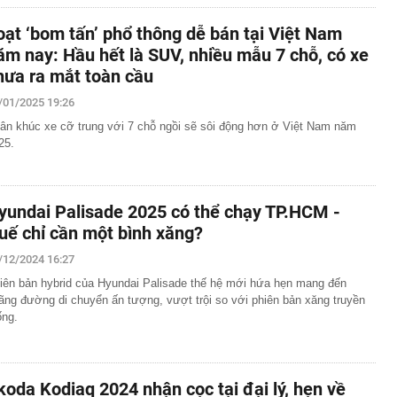
oạt ‘bom tấn’ phổ thông dễ bán tại Việt Nam
ăm nay: Hầu hết là SUV, nhiều mẫu 7 chỗ, có xe
hưa ra mắt toàn cầu
/01/2025 19:26
ân khúc xe cỡ trung với 7 chỗ ngồi sẽ sôi động hơn ở Việt Nam năm
25.
yundai Palisade 2025 có thể chạy TP.HCM -
uế chỉ cần một bình xăng?
/12/2024 16:27
iên bản hybrid của Hyundai Palisade thế hệ mới hứa hẹn mang đến
ãng đường di chuyển ấn tượng, vượt trội so với phiên bản xăng truyền
ống.
koda Kodiaq 2024 nhận cọc tại đại lý, hẹn về