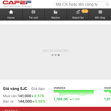
New
Home
Tin mới
Market
Watch list
Mở rộng
Giá vàng SJC
Giá bạc
VNINDEX
VN30
Mua vào
141,000
0.57%
1,768.06
1,91
0.19%
Bán ra
144,000
0.56%