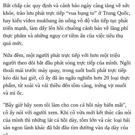
Bất chấp các quy định và cảnh báo ngày càng tăng về sức
khỏe, trào lưu phát trực tiếp “vua bụng to” ở Trung Quốc,
hay kiểu video mukbang ăn uống vô độ vẫn tiếp tục phát
triển mạnh, làm dấy lên hồi chuông cảnh báo về lãng phí
thực phẩm và những nguy cơ tiềm ẩn của việc tiêu thụ
quá mức.
Nửa đêm, một người phát trực tiếp với hơn một triệu
người theo dõi bắt đầu phát sóng trực tiếp của mình. Ngồi
thoải mái trước máy quay, trong suốt buổi phát trực tiếp
kéo dài hai giờ, cô ấy đã ăn ngấu nghiến hơn 20 loại thực
phẩm, từ xoài và vải thiều đến tôm càng, trứng vịt muối
và mì ốc.
"Bây giờ hãy xem tôi làm cho con cá hồi này biến mất",
cô ấy nói với người xem. Khi cô vừa mới kết thúc câu nói
của mình thì những lát cá hồi dày, tôm lớn và các loại hải
sản ngon lành khác đã bắt đầu tìm đường vào dạ dày của