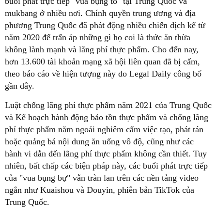
buổi phát trực tiếp "vua bụng to" tại Trung Quốc và
mukbang ở nhiều nơi. Chính quyền trung ương và địa
phương Trung Quốc đã phát động nhiều chiến dịch kể từ
năm 2020 để trấn áp những gì họ coi là thức ăn thừa
không lành mạnh và lãng phí thực phẩm. Cho đến nay,
hơn 13.600 tài khoản mạng xã hội liên quan đã bị cấm,
theo báo cáo về hiện tượng này do Legal Daily công bố
gần đây.
Luật chống lãng phí thực phẩm năm 2021 của Trung Quốc
và Kế hoạch hành động bảo tồn thực phẩm và chống lãng
phí thực phẩm năm ngoái nghiêm cấm việc tạo, phát tán
hoặc quảng bá nội dung ăn uống vô độ, cũng như các
hành vi dẫn đến lãng phí thực phẩm không cần thiết. Tuy
nhiên, bất chấp các biện pháp này, các buổi phát trực tiếp
của "vua bụng bự" vẫn tràn lan trên các nền tảng video
ngắn như Kuaishou và Douyin, phiên bản TikTok của
Trung Quốc.