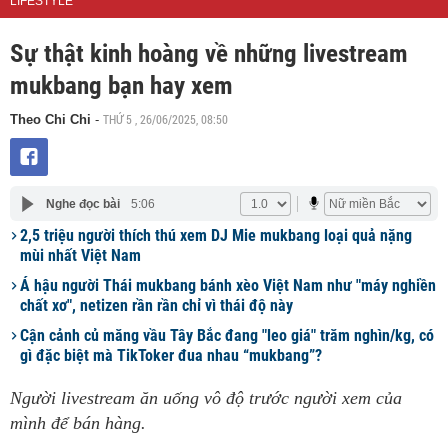
LIFESTYLE
Sự thật kinh hoàng về những livestream
mukbang bạn hay xem
THỨ 5 , 26/06/2025, 08:50
Theo Chi Chi
-
Nghe đọc bài
5:06
2,5 triệu người thích thú xem DJ Mie mukbang loại quả nặng
mùi nhất Việt Nam
Á hậu người Thái mukbang bánh xèo Việt Nam như "máy nghiền
chất xơ", netizen rần rần chỉ vì thái độ này
Cận cảnh củ măng vầu Tây Bắc đang "leo giá" trăm nghìn/kg, có
gì đặc biệt mà TikToker đua nhau “mukbang”?
Người livestream ăn uống vô độ trước người xem của
mình để bán hàng.