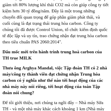
giảm tới 80% lượng khí thải CO2 mà còn giúp công ty tiết
kiệm hơn 30 tỷ đồng/năm. Đây là một trong những
chuyển đổi quan trọng để góp phần giảm phát thải, và
cuối cùng là đạt trạng thái trung hòa carbon. Công ty
chúng tôi đã được Control Union, tổ chức kiểm định quốc
tế độc lập và uy tín, trao chứng nhận đạt trung hòa carbon
theo tiêu chuẩn PAS 2060:2014".
Dấu mốc mới trên hành trình trung hoà carbon của
TH true MILK
Thưa ông Arghya Mandal, việc Tập đoàn TH có 2 nhà
máy/công ty thành viên đạt chứng nhận Trung hòa
carbon có ý nghĩa như thế nào tới hoạt động của các
nhà máy này nói riêng, tới hoạt động của toàn Tập
đoàn nói chung?
Để tôi giới thiệu, nơi chúng ta ngồi đây – Nhà máy Sữa
TH - và một nhà máy khác cách khoảng 1 km (Nhà máy