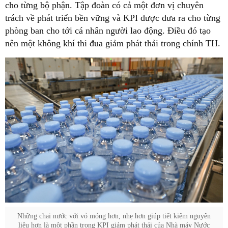
cho từng bộ phận. Tập đoàn có cả một đơn vị chuyên
trách về phát triển bền vững và KPI được đưa ra cho từng
phòng ban cho tới cá nhân người lao động. Điều đó tạo
nên một không khí thi đua giảm phát thải trong chính TH.
Những chai nước với vỏ mỏng hơn, nhẹ hơn giúp tiết kiệm nguyên
liệu hơn là một phần trong KPI giảm phát thải của Nhà máy Nước