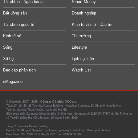
Tài chính - Ngân hàng
Smart Money
Bất động sản
Doanh nghiệp
Tài chính quốc tế
Kinh tế vĩ mô - Đầu tư
Kinh tế số
Thị trường
Sống
Lifestyle
Xã hội
Lịch sự kiện
Báo cáo phân tích
Watch List
eMagazine
© Copyright 2007 - 2026 -
Công ty Cổ phần VCCorp.
Tầng 17, 19, 20, 21 Toà nhà Center Building - Hapulico Complex, Số 01, phố Nguyễn Huy
Tưởng, phường Thanh Xuân, thành phố Hà Nội
Giấy phép thiết lập trang thông tin điện tử tổng hợp trên mạng số 2216/GP-TTĐT do Sở Thông tin
và Truyền thông Hà Nội cấp ngày 10 tháng 4 năm 2019.
Tầng 21, tòa nhà Center Building.
Địa chỉ: Số 01, phố Nguyễn Huy Tưởng, phường Thanh Xuân, thành phố Hà Nội
Điện thoại: 024 7309 5555 Máy lẻ 292. Fax: 024-39744082