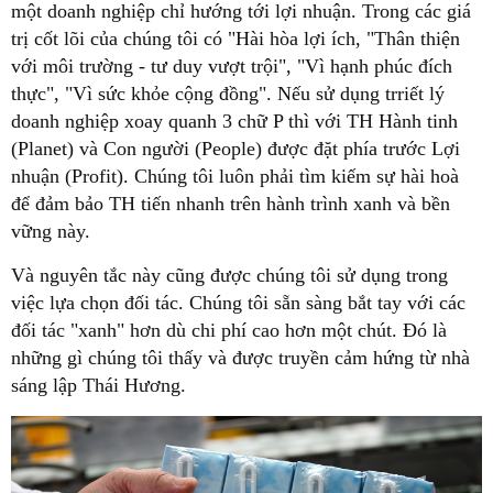
một doanh nghiệp chỉ hướng tới lợi nhuận. Trong các giá
trị cốt lõi của chúng tôi có "Hài hòa lợi ích, "Thân thiện
với môi trường - tư duy vượt trội", "Vì hạnh phúc đích
thực", "Vì sức khỏe cộng đồng". Nếu sử dụng trriết lý
doanh nghiệp xoay quanh 3 chữ P thì với TH Hành tinh
(Planet) và Con người (People) được đặt phía trước Lợi
nhuận (Profit). Chúng tôi luôn phải tìm kiếm sự hài hoà
để đảm bảo TH tiến nhanh trên hành trình xanh và bền
vững này.
Và nguyên tắc này cũng được chúng tôi sử dụng trong
việc lựa chọn đối tác. Chúng tôi sẵn sàng bắt tay với các
đối tác "xanh" hơn dù chi phí cao hơn một chút. Đó là
những gì chúng tôi thấy và được truyền cảm hứng từ nhà
sáng lập Thái Hương.