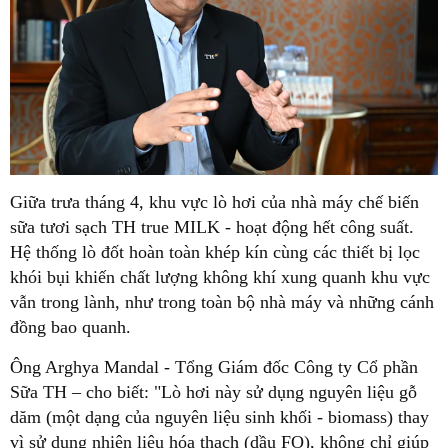
Giữa trưa tháng 4, khu vực lò hơi của nhà máy chế biến
sữa tươi sạch TH true MILK - hoạt động hết công suất.
Hệ thống lò đốt hoàn toàn khép kín cùng các thiết bị lọc
khói bụi khiến chất lượng không khí xung quanh khu vực
vẫn trong lành, như trong toàn bộ nhà máy và những cánh
đồng bao quanh.
Ông Arghya Mandal - Tổng Giám đốc Công ty Cổ phần
Sữa TH – cho biết: "Lò hơi này sử dụng nguyên liệu gỗ
dăm (một dạng của nguyên liệu sinh khối - biomass) thay
vì sử dụng nhiên liệu hóa thạch (dầu FO), không chỉ giúp