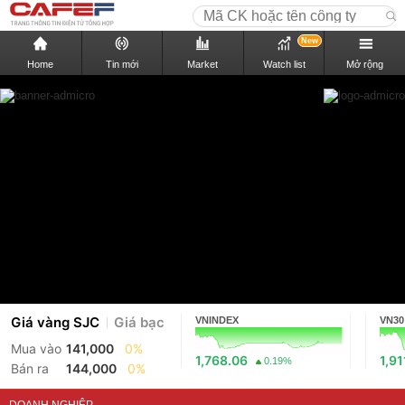
New
Home
Tin mới
Market
Watch list
Mở rộng
Giá vàng SJC
Giá bạc
VNINDEX
VN30
Mua vào
141,000
0%
1,768.06
1,91
0.19%
Bán ra
144,000
0%