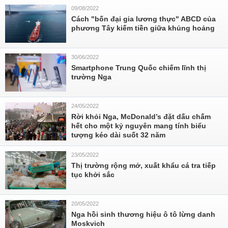
09/08/2022
Cách "bốn đại gia lương thực" ABCD của
phương Tây kiếm tiền giữa khủng hoảng
30/06/2022
Smartphone Trung Quốc chiếm lĩnh thị
trường Nga
24/05/2022
Rời khỏi Nga, McDonald’s đặt dấu chấm
hết cho một kỷ nguyên mang tính biểu
tượng kéo dài suốt 32 năm
23/05/2022
Thị trường rộng mở, xuất khẩu cá tra tiếp
tục khởi sắc
20/05/2022
Nga hồi sinh thương hiệu ô tô lừng danh
Moskvich