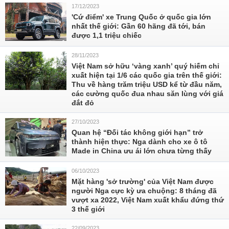
17/12/2023
'Cứ điểm' xe Trung Quốc ở quốc gia lớn
nhất thế giới: Gần 60 hãng đã tới, bán
được 1,1 triệu chiếc
28/11/2023
Việt Nam sở hữu ‘vàng xanh’ quý hiếm chỉ
xuất hiện tại 1/6 các quốc gia trên thế giới:
Thu về hàng trăm triệu USD kể từ đầu năm,
các cường quốc đua nhau săn lùng với giá
đắt đỏ
27/10/2023
Quan hệ “Đối tác không giới hạn” trở
thành hiện thực: Nga dành cho xe ô tô
Made in China ưu ái lớn chưa từng thấy
06/10/2023
Mặt hàng 'sở trường' của Việt Nam được
người Nga cực kỳ ưa chuộng: 8 tháng đã
vượt xa 2022, Việt Nam xuất khẩu đứng thứ
3 thế giới
22/09/2023