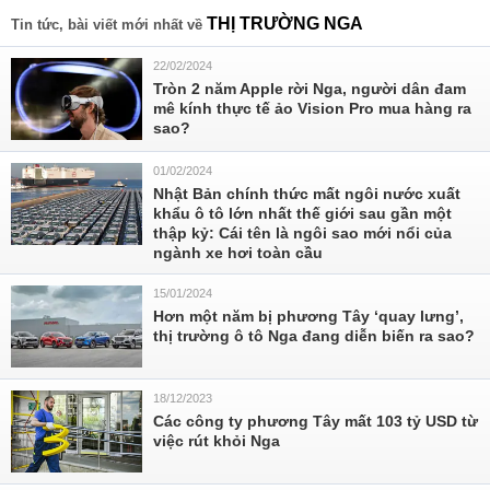
THỊ TRƯỜNG NGA
Tin tức, bài viết mới nhất về
22/02/2024
Tròn 2 năm Apple rời Nga, người dân đam
mê kính thực tế ảo Vision Pro mua hàng ra
sao?
01/02/2024
Nhật Bản chính thức mất ngôi nước xuất
khẩu ô tô lớn nhất thế giới sau gần một
thập kỷ: Cái tên là ngôi sao mới nổi của
ngành xe hơi toàn cầu
15/01/2024
Hơn một năm bị phương Tây ‘quay lưng’,
thị trường ô tô Nga đang diễn biến ra sao?
18/12/2023
Các công ty phương Tây mất 103 tỷ USD từ
việc rút khỏi Nga