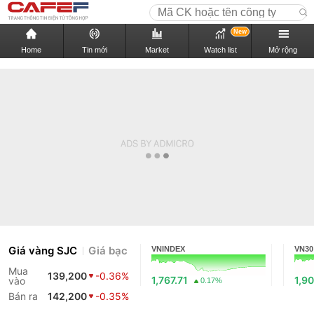
New
Home
Tin mới
Market
Watch list
Mở rộng
Giá vàng SJC
Giá bạc
VNINDEX
VN30
Mua
139,200
-0.36%
1,767.71
1,90
vào
0.17%
Bán ra
142,200
-0.35%