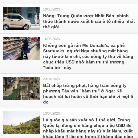
19/05/2023
Nóng: Trung Quốc vượt Nhật Bản, chính
thức thành nước xuất khẩu ô tô nhiều nhất
thế giới
16/05/2023
Không còn gà rán Mc Donald’s, cà phê
Starbucks, người Nga chuộng mặt hàng
này từ xứ kim chi, các công ty thu về hàng
chục triệu USD nhờ bám trụ thị trường
“béo bở” này
23/04/2023
Bất chấp trừng phạt, hàng trăm công ty
phương Tây vẫn "bám trụ" ở Nga: Kế
hoạch rút lui hoãn vô thời hạn chỉ vì một lí
do
13/04/2023
Là quốc gia sản xuất số 1 thế giới, Trung
Quốc lại đang chi hàng chục triệu USD để
nhập khẩu mặt hàng này từ Việt Nam, xuất
khẩu tăng 4 lần chỉ trong 2 tháng đầu năm