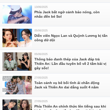
13/06/2025
Phía Jack bất ngờ cảnh báo nóng, còn
nhắc đến bé Sol
05/06/2025
Diễn viên Ngọc Lan và Quỳnh Lương bị tấn
công dữ dội
05/06/2025
Thông báo đanh thép của Jack đáp trả
Thiên An: Lần đầu tuyên bố về 2 tấm bài vị
gây sốc!
27/05/2025
Toàn cảnh vụ bê bối tình ái chấn động
Jack và Thiên An dai dẳng suốt 4 năm
27/05/2025
Phía Thiên An chính thức lên tiếng sau khi