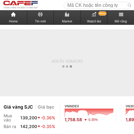
New
Home
Tin mới
Market
Watch list
Mở rộng
Giá vàng SJC
Giá bạc
VNINDEX
VN30
Mua
139,200
-0.36%
1,758.58
1,8
vào
-0.35%
Bán ra
142,200
-0.35%