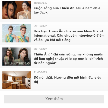
18/01/2025
Cuộc sống của Thiên An sau 4 năm chia
tay Jack
29/10/2022
Hoa hậu Thiên Ân chia sẻ sau Miss Grand
International: Câu chuyện Interview 0 điểm
và áp lực khi nổi tiếng
28/10/2022
Thiên Ân: "Khi còn sống, mẹ không muốn
tôi làm nghệ thuật vì lo sợ con bị chỉ trích
từ bên ngoài"
21/03/2013
Đồ nội thất: Hướng đến mô hình đại siêu
thị
Xem thêm