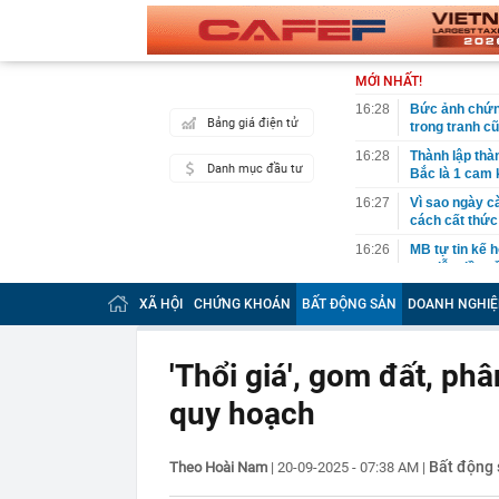
MỚI NHẤT!
16:28
Bức ảnh chứng
Bảng giá điện tử
trong tranh c
16:28
Thành lập thà
Danh mục đầu tư
Bắc là 1 cam k
16:27
Vì sao ngày c
cách cất thức
16:26
MB tự tin kế h
tục dẫn đầu v
13% +/-2%
XÃ HỘI
CHỨNG KHOÁN
BẤT ĐỘNG SẢN
DOANH NGHIỆ
16:25
Vượt Thái Lan
trong lĩnh vự
16:25
Tưởng vô vọng
'Thổi giá', gom đất, ph
ngược tình th
quy hoạch
16:18
Mỹ đánh giá lo
tục mà không 
16:16
Mốc quan trọn
Bất động 
Theo Hoài Nam
|
20-09-2025 - 07:38 AM
|
hoàn thiện kết
dân