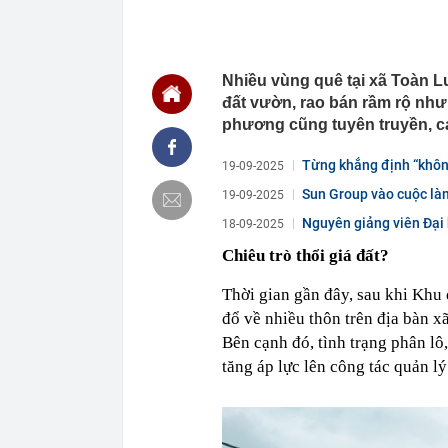
16:11
Người mẹ sát h
chung thân
16:10
Nga rúng động
UAV
Nhiều vùng quê tại xã Toàn Lư
đất vườn, rao bán rầm rộ như
16:10
Công an đề ng
nộp phạt nguộ
phương cũng tuyên truyền, cản
16:05
VPBank cảnh 
bộ, cẩn thận c
Từng khẳng định “không
19-09-2025
16:04
Việt Nam có 1
Sun Group vào cuộc làm
19-09-2025
đường thuộc n
phép...
liên tục
Nguyên giảng viên Đại 
18-09-2025
định...
16:03
Một hãng xe N
Chiêu trò thổi giá đất?
đồng, 'cân' đ
16:01
PNJ gây chú 
Thời gian gần đây, sau khi Khu
16:00
Hai gói mì Ý l
đổ về nhiều thôn trên địa bàn 
Bên cạnh đó, tình trạng phân lô,
15:59
Lệnh khám xét
Mekolor Võ X
tăng áp lực lên công tác quản lý
15:57
Tạo lợi thế m
15:56
Reddit trao th
luận vi phạm 