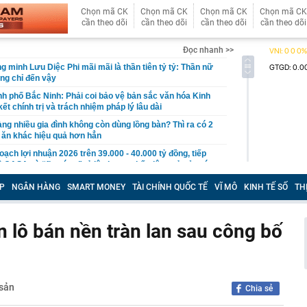
Chọn mã CK
Chọn mã CK
Chọn mã CK
Chọn mã CK
cần theo dõi
cần theo dõi
cần theo dõi
cần theo dõi
Đọc nhanh >>
 minh Lưu Diệc Phi mãi mãi là thần tiên tỷ tỷ: Thần nữ
ũng chỉ đến vậy
nh phố Bắc Ninh: Phải coi bảo vệ bản sắc văn hóa Kinh
ết chính trị và trách nhiệm pháp lý lâu dài
àng nhiều gia đình không còn dùng lồng bàn? Thì ra có 2
 ăn khác hiệu quả hơn hẳn
oạch lợi nhuận 2026 trên 39.000 - 40.000 tỷ đồng, tiếp
ề CASA và “fix cứng” tỷ lệ cho vay bất động sản ở mức
P
NGÂN HÀNG
SMART MONEY
TÀI CHÍNH QUỐC TẾ
VĨ MÔ
KINH TẾ SỐ
TH
, Việt Nam trở thành thị trường lớn thứ hai Đông Nam Á
c hàng triệu người dùng
, hóa ra Nga vẫn nắm "nắm yết hầu" đối thủ để lật
ân lô bán nền tràn lan sau công bố
ế bất kỳ lúc nào, chỉ là chưa muốn
ại rau lọt top “tốt bậc nhất thế giới”, người Việt ăn liên
hay biết
g 06/8/2026: Cùng với BIDV và Weixin Pay, NAPAS đã
sản
Chia sẻ
 nối thanh toán xuyên biên giới với thị trường hơn 1,4 tỷ