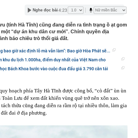
ại con để trục lợi hơn 4 tỷ đồng tiền bảo hiểm lĩnh án
4:23
Nghe đọc bài
 vì các vụ tấn công liên tiếp nhằm vào những 'ông trùm'
u (tỉnh Hà Tĩnh) cũng đang diễn ra tình trạng ồ ạt gom
 một “dự án khu dân cư mới”. Chính quyền địa
hị 3.055 chủ phương tiện mang biển số sau nhanh chóng
i theo Nghị định 168
h báo chiêu trò thổi giá đất.
báo nóng khán giả mua vé BIGBANG: Không có vé nội
hiêu trò lừa đảo
 bao giờ xác định lỗ mà vẫn làm”: Bao giờ Hòa Phát sẽ...
 nơi mát mẻ quanh năm chỉ khoảng 20 độ, sở hữu cung
 khu du lịch 1.000ha, điểm duy nhất của Việt Nam cho
hóm "tứ đại đỉnh đèo", được Oscar du lịch vinh danh
học Bách Khoa bước vào cuộc đua đấu giá 3.790 căn tái
hật vừa ra mắt mẫu ô tô giá tương đương 200 triệu
ược xăng từ E20 đến E100
ý giữa tâm bão kim cương
 quy hoạch phía Tây Hà Tĩnh được công bố, “cò đất” ùn ùn
àm lộ "vết nứt" trong nhiều gia đình có hai con
xã Toàn Lưu để xem đất khiến vùng quê trở nên xôn xao.
 tách thửa cũng đang diễn ra rầm rộ tại nhiều thôn, làm gia
 chỗ ở, nơi làm việc, bắt tạm giam Chủ tịch HĐQT
uân Trường
 đất đai ở địa phương.
ới để đón dòng FDI chất lượng cao
êm quyền cho AI: Có thể tự động xóa bài viết và bình
nội quy