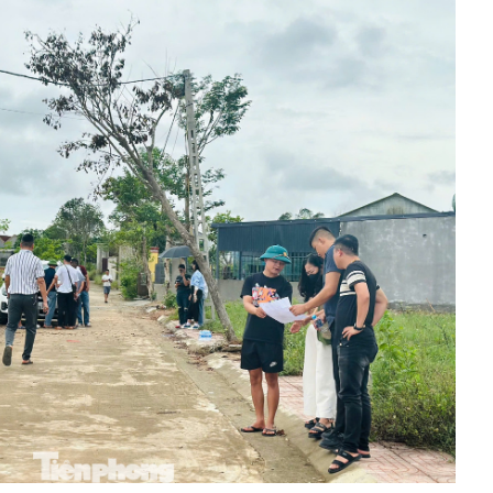
sản nói thẳng tên nhiều chủ đầu tư lớn ở Hà Nội nhưng
iện ở TP.HCM thì lại không cao