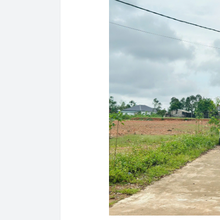
15:53
Sếp bất động 
mức độ nhận d