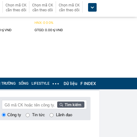
Chọn mã CK
Chọn mã CK
Chọn mã CK
cần theo dõi
cần theo dõi
cần theo dõi
Dữ liệu
F INDEX
Ị TRƯỜNG
SỐNG
LIFESTYLE
Công ty
Tin tức
Lãnh đạo