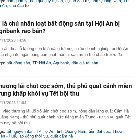
gs:
ban quản lý
,
ban quản lý dự án
,
dự án đầu tư
,
tỉnh Quảng Nam
,
TP
i An
,
chủ đầu tư
i là chủ nhân loạt bất động sản tại Hội An bị
gribank rao bán?
/11/2023 14:58
m ăn thua lỗ không còn khả năng trả nợ, nhiều doanh nghiệp tại Hội An
ấp nhận để ngân hàng bán phát mãi tài sản mình thế chấp trước đó.
gs:
bất động sản
,
TP Hội An
,
Agribank
,
đấu giá tài sản
hương lái chốt cọc sớm, thủ phủ quất cảnh miền
rung khấp khởi vụ Tết bội thu
/11/2023 11:04
i việc thương lái đổ xô đến chốt cọc sớm, nông dân làng quất Cẩm Hà
uảng Nam) - thủ phủ quất cảnh nức tiếng miền Trung - tự tin vụ quất Tết
m nay sẽ bội thu.
gs:
tết nguyên đán
,
TP Hội An
,
tỉnh Quảng Nam
,
tiền đặt cọc
,
Thừa
iên - Huế
,
lao động thời vụ
,
quất cẩm hà