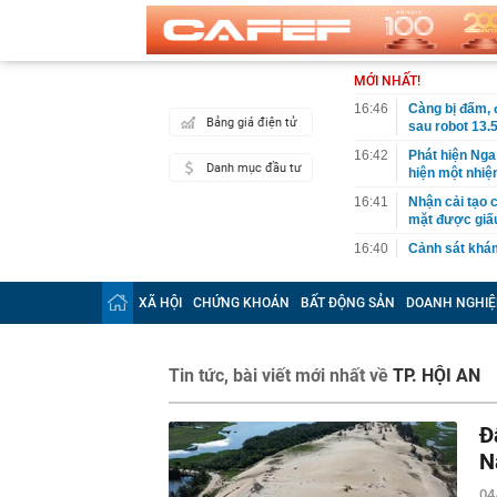
MỚI NHẤT!
16:46
Càng bị đấm, đ
Bảng giá điện tử
sau robot 13
16:42
Phát hiện Nga
Danh mục đầu tư
hiện một nhiệ
16:41
Nhận cải tạo c
mặt được giấ
16:40
Cảnh sát khá
16:34
Giá xăng, dầu
XÃ HỘI
CHỨNG KHOÁN
BẤT ĐỘNG SẢN
DOANH NGHIỆ
16:33
Đột kích một 
dây sản xuất b
Thái Lan
Tin tức, bài viết mới nhất về
16:28
TP. HỘI AN
Bức ảnh chứng
trong tranh c
16:28
Thành lập thà
Đ
Bắc là 1 cam k
N
16:27
Vì sao ngày c
cách cất thức
04