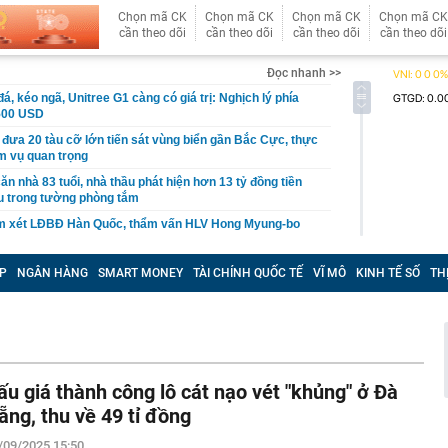
Chọn mã CK
Chọn mã CK
Chọn mã CK
Chọn mã CK
cần theo dõi
cần theo dõi
cần theo dõi
cần theo dõi
Đọc nhanh >>
á, kéo ngã, Unitree G1 càng có giá trị: Nghịch lý phía
.500 USD
 đưa 20 tàu cỡ lớn tiến sát vùng biển gần Bắc Cực, thực
m vụ quan trọng
ăn nhà 83 tuổi, nhà thầu phát hiện hơn 13 tỷ đồng tiền
u trong tường phòng tắm
m xét LĐBĐ Hàn Quốc, thẩm vấn HLV Hong Myung-bo
 cùng giảm
P
NGÂN HÀNG
SMART MONEY
TÀI CHÍNH QUỐC TẾ
VĨ MÔ
KINH TẾ SỐ
TH
căn nhà sau 3 tháng theo dõi, công an phát hiện đường
ột ngọt giả suốt 2 năm, tịch thu gần 25.000 sản phẩm tại
 minh Lưu Diệc Phi mãi mãi là thần tiên tỷ tỷ: Thần nữ
ũng chỉ đến vậy
nh phố Bắc Ninh: Phải coi bảo vệ bản sắc văn hóa Kinh
ấu giá thành công lô cát nạo vét "khủng" ở Đà
ết chính trị và trách nhiệm pháp lý lâu dài
ẵng, thu về 49 tỉ đồng
àng nhiều gia đình không còn dùng lồng bàn? Thì ra có 2
 ăn khác hiệu quả hơn hẳn
/09/2025 15:50