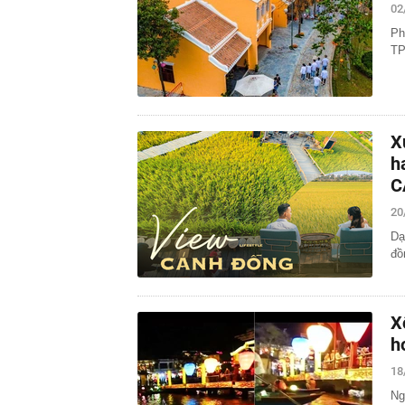
02
Ph
TP
X
h
C
20
Dạ
đồ
X
h
18
Ng