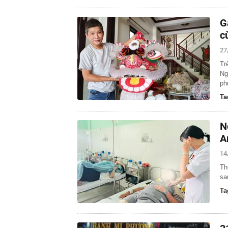
G
c
27
Tr
Ng
ph
Ta
N
A
14
Th
sa
Ta