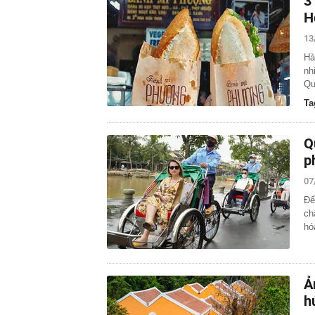
3
H
13
Hà
nh
Qu
Ta
Q
p
07
Đế
ch
hó
Ả
h