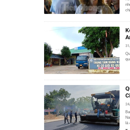
nh
16:03
Một hãng xe N
đồng, 'cân' đ
ch
K
A
31
Qu
qu
Q
C
24
Ba
Na
là