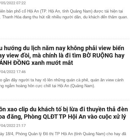
/05/2022 07:22
iên bản phố cổ Hội An (TP. Hội An, tỉnh Quảng Nam) được tái hiện tại
. Thanh Hóa đang thu hút rất nhiều người dân, du khách đến thăm quan.
u hướng du lịch năm nay không phải view biển
ay view đồi, mà chính là đi tìm BỜ RUỘNG hay
ÁNH ĐỒNG xanh mướt mắt
/04/2022 17:46
o gần đây người ta hay rộ lên những quán cà phê, quán ăn view cánh
ng ngắm hoàng hôn cực chill tại Hội An (Quảng Nam).
ôn xao clip du khách tố bị lừa đi thuyền thả đèn
oa đăng, Phòng QLĐT TP Hội An vào cuộc xử lý
/04/2022 21:17
ày 18/4, Phòng Quản lý Đô thị TP Hội An (tỉnh Quảng Nam) cho hay đã