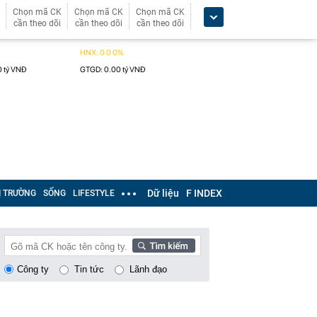
Chọn mã CK
Chọn mã CK
Chọn mã CK
cần theo dõi
cần theo dõi
cần theo dõi
Dữ liệu
F INDEX
Ị TRƯỜNG
SỐNG
LIFESTYLE
Công ty
Tin tức
Lãnh đạo