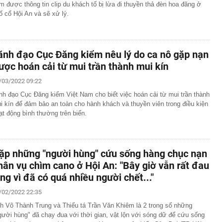
m được thông tin clip du khách tố bị lừa đi thuyền thả đèn hoa đăng ở
ố cổ Hội An và sẽ xử lý.
ãnh đạo Cục Đăng kiểm nêu lý do ca nô gặp nạn
ược hoán cải từ mui trần thành mui kín
/03/2022 09:22
nh đạo Cục Đăng kiểm Việt Nam cho biết việc hoán cải từ mui trần thành
i kín để đảm bảo an toàn cho hành khách và thuyền viên trong điều kiện
ạt động bình thường trên biển.
ặp những "người hùng" cứu sống hàng chục nạn
hân vụ chìm cano ở Hội An: "Bây giờ vẫn rất đau
òng vì đã có quá nhiều người chết..."
/02/2022 22:35
h Võ Thành Trung và Thiếu tá Trần Văn Khiêm là 2 trong số những
gười hùng" đã chạy đua với thời gian, vật lộn với sóng dữ để cứu sống