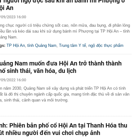
1 người ngộ độc sau khi ăn bánh mì Phượng ở
ội An
/09/2023 16:00
ng chục người có triệu chứng sốt cao, nôn mửa, đau bụng, đi phân lỏng
iều lần và kéo dài sau khi sử dụng bánh mì Phượng tại TP Hội An – tỉnh
ảng Nam.
gs:
TP Hội An
,
tỉnh Quảng Nam
,
Trung tâm Y tế
,
ngộ độc thực phẩm
uảng Nam muốn đưa Hội An trở thành thành
hố sinh thái, văn hóa, du lịch
/09/2022 16:00
n năm 2030, Quảng Nam sẽ xây dựng và phát triển TP Hội An có tính
ất là đô thị chuyên ngành cấp quốc gia, mang tính đặc thù về di sản văn
a, sinh thái, cảnh quan và môi trường.
nh: Phiên bản phố cổ Hội An tại Thanh Hóa thu
út nhiều người đến vui chơi chụp ảnh