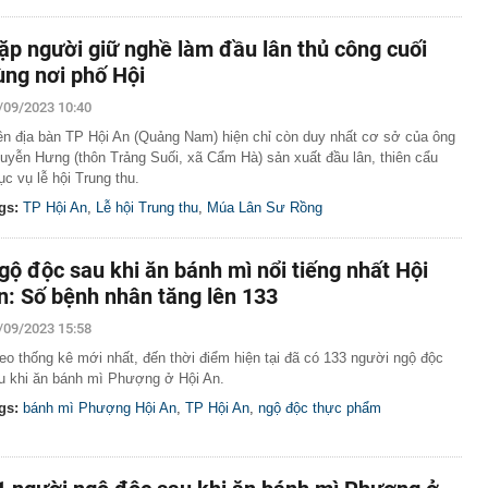
ặp người giữ nghề làm đầu lân thủ công cuối
ùng nơi phố Hội
/09/2023 10:40
ên địa bàn TP Hội An (Quảng Nam) hiện chỉ còn duy nhất cơ sở của ông
uyễn Hưng (thôn Trảng Suối, xã Cẩm Hà) sản xuất đầu lân, thiên cẩu
ục vụ lễ hội Trung thu.
gs:
TP Hội An
,
Lễ hội Trung thu
,
Múa Lân Sư Rồng
gộ độc sau khi ăn bánh mì nổi tiếng nhất Hội
n: Số bệnh nhân tăng lên 133
/09/2023 15:58
eo thống kê mới nhất, đến thời điểm hiện tại đã có 133 người ngộ độc
u khi ăn bánh mì Phượng ở Hội An.
gs:
bánh mì Phượng Hội An
,
TP Hội An
,
ngộ độc thực phẩm