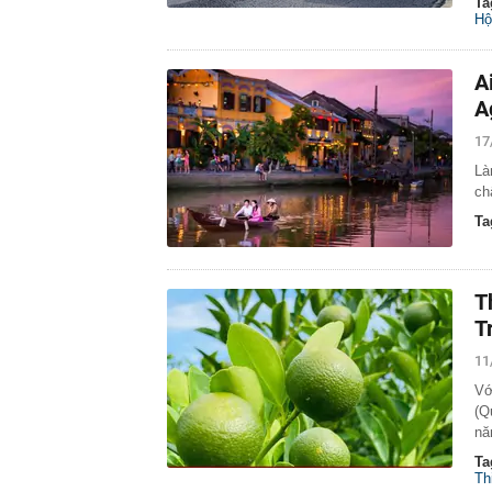
Ta
Hộ
A
A
17
Là
ch
Ta
T
T
11
Vớ
(Q
nă
Ta
Th