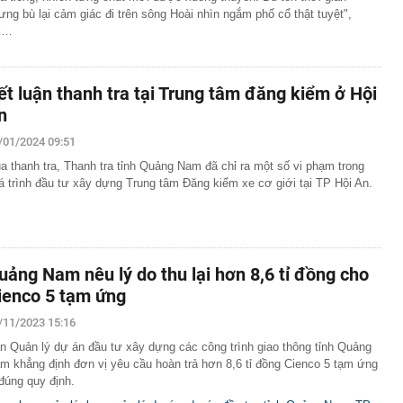
ưng bù lại cảm giác đi trên sông Hoài nhìn ngắm phố cổ thật tuyệt",
hật vừa ra mắt mẫu ô tô giá tương đương 200 triệu
ược xăng từ E20 đến E100
ị…
ết luận thanh tra tại Trung tâm đăng kiểm ở Hội
n
/01/2024 09:51
a thanh tra, Thanh tra tỉnh Quảng Nam đã chỉ ra một số vi phạm trong
á trình đầu tư xây dựng Trung tâm Đăng kiểm xe cơ giới tại TP Hội An.
uảng Nam nêu lý do thu lại hơn 8,6 tỉ đồng cho
ienco 5 tạm ứng
/11/2023 15:16
n Quản lý dự án đầu tư xây dựng các công trình giao thông tỉnh Quảng
m khẳng định đơn vị yêu cầu hoàn trả hơn 8,6 tỉ đồng Cienco 5 tạm ứng
 đúng quy định.