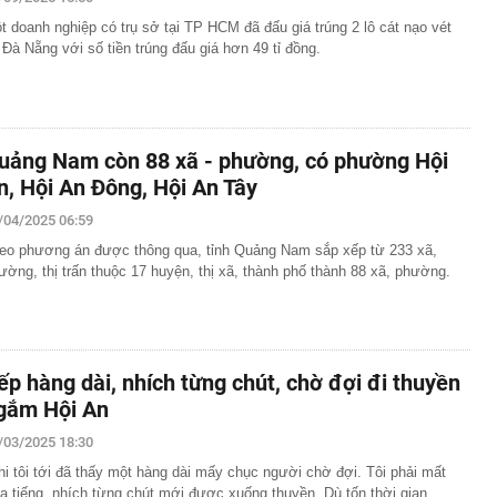
hoạch lợi nhuận 2026, tiếp tục dẫn đầu về CASA và “fix
t doanh nghiệp có trụ sở tại TP HCM đã đấu giá trúng 2 lô cát nạo vét
ho vay bất động sản ở mức 13% +/-2%
i Đà Nẵng với số tiền trúng đấu giá hơn 49 tỉ đồng.
, Việt Nam trở thành thị trường lớn thứ hai Đông Nam Á
c hàng triệu người dùng
, hóa ra Nga vẫn nắm "nắm yết hầu" đối thủ để lật
ế bất kỳ lúc nào, chỉ là chưa muốn
uảng Nam còn 88 xã - phường, có phường Hội
ại rau lọt top “tốt bậc nhất thế giới”, người Việt ăn liên
hay biết
n, Hội An Đông, Hội An Tây
g 06/8/2026: Cùng với BIDV và Weixin Pay, NAPAS đã
/04/2025 06:59
 nối thanh toán xuyên biên giới với thị trường hơn 1,4 tỷ
eo phương án được thông qua, tỉnh Quảng Nam sắp xếp từ 233 xã,
ại con để trục lợi hơn 4 tỷ đồng tiền bảo hiểm lĩnh án
ường, thị trấn thuộc 17 huyện, thị xã, thành phố thành 88 xã, phường.
 vì các vụ tấn công liên tiếp nhằm vào những 'ông trùm'
hị 3.055 chủ phương tiện mang biển số sau nhanh chóng
i theo Nghị định 168
ếp hàng dài, nhích từng chút, chờ đợi đi thuyền
gắm Hội An
báo nóng khán giả mua vé BIGBANG: Không có vé nội
hiêu trò lừa đảo
/03/2025 18:30
 nơi mát mẻ quanh năm chỉ khoảng 20 độ, sở hữu cung
hóm "tứ đại đỉnh đèo", được Oscar du lịch vinh danh
hi tôi tới đã thấy một hàng dài mấy chục người chờ đợi. Tôi phải mất
a tiếng, nhích từng chút mới được xuống thuyền. Dù tốn thời gian