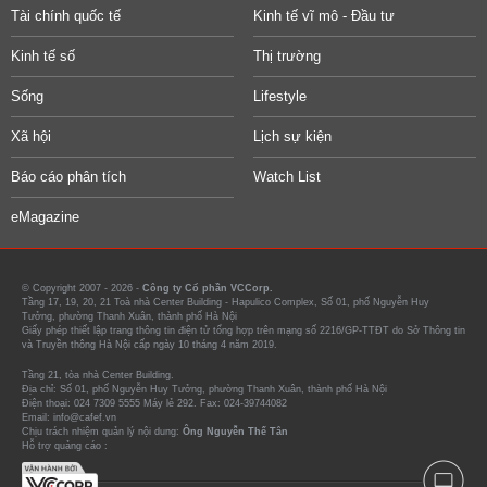
Tài chính quốc tế
Kinh tế vĩ mô - Đầu tư
Kinh tế số
Thị trường
Sống
Lifestyle
Xã hội
Lịch sự kiện
Báo cáo phân tích
Watch List
eMagazine
© Copyright 2007 - 2026 -
Công ty Cổ phần VCCorp.
Tầng 17, 19, 20, 21 Toà nhà Center Building - Hapulico Complex, Số 01, phố Nguyễn Huy
Tưởng, phường Thanh Xuân, thành phố Hà Nội
Giấy phép thiết lập trang thông tin điện tử tổng hợp trên mạng số 2216/GP-TTĐT do Sở Thông tin
và Truyền thông Hà Nội cấp ngày 10 tháng 4 năm 2019.
Tầng 21, tòa nhà Center Building.
Địa chỉ: Số 01, phố Nguyễn Huy Tưởng, phường Thanh Xuân, thành phố Hà Nội
Điện thoại: 024 7309 5555 Máy lẻ 292. Fax: 024-39744082
Email: info@cafef.vn
Chịu trách nhiệm quản lý nội dung:
Ông Nguyễn Thế Tân
Hỗ trợ quảng cáo :