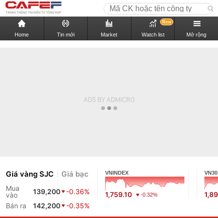
New
Home
Tin mới
Market
Watch list
Mở rộng
Giá vàng SJC
Giá bạc
VNINDEX
VN30
Mua
139,200
-0.36%
1,759.10
1,8
vào
-0.32%
Bán ra
142,200
-0.35%