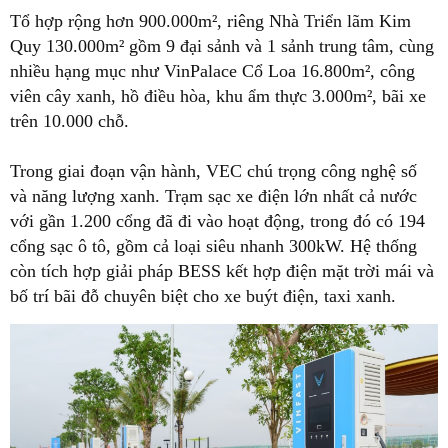
Tổ hợp rộng hơn 900.000m², riêng Nhà Triển lãm Kim
Quy 130.000m² gồm 9 đại sảnh và 1 sảnh trung tâm, cùng
nhiều hạng mục như VinPalace Cổ Loa 16.800m², công
viên cây xanh, hồ điều hòa, khu ẩm thực 3.000m², bãi xe
trên 10.000 chỗ.
Trong giai đoạn vận hành, VEC chú trọng công nghệ số
và năng lượng xanh. Trạm sạc xe điện lớn nhất cả nước
với gần 1.200 cổng đã đi vào hoạt động, trong đó có 194
cổng sạc ô tô, gồm cả loại siêu nhanh 300kW. Hệ thống
còn tích hợp giải pháp BESS kết hợp điện mặt trời mái và
bố trí bãi đỗ chuyên biệt cho xe buýt điện, taxi xanh.