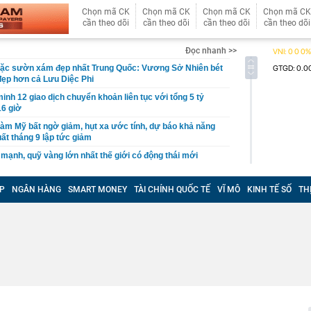
Chọn mã CK
Chọn mã CK
Chọn mã CK
Chọn mã CK
cần theo dõi
cần theo dõi
cần theo dõi
cần theo dõi
Đọc nhanh >>
ặc sườn xám đẹp nhất Trung Quốc: Vương Sở Nhiên bét
đẹp hơn cả Lưu Diệc Phi
inh 12 giao dịch chuyển khoản liên tục với tổng 5 tỷ
16 giờ
làm Mỹ bất ngờ giảm, hụt xa ước tính, dự báo khả năng
uất tháng 9 lập tức giảm
 mạnh, quỹ vàng lớn nhất thế giới có động thái mới
tin, giấy tờ người dân cần sớm tích hợp vào VNeID để
yền lợi
P
NGÂN HÀNG
SMART MONEY
TÀI CHÍNH QUỐC TẾ
VĨ MÔ
KINH TẾ SỐ
TH
n tăng cao hơn vàng miếng
g "kỳ lạ" tựa mình vào dãy núi đá vôi ở Phong Nha:
 tre, nội thất bằng gỗ tái chế, du khách như bước vào
ưa
thông báo: Tạm hoãn xuất cảnh đối với tất cả những ai
nh sách sau đây
tối ưu công năng cho ngân sách hạn chế
công suất thiết kế, Hà Nội giải bài toán chống ngập ra