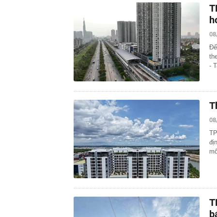
T
h
08
Để
th
- 
T
08
TP
đị
mô
T
b