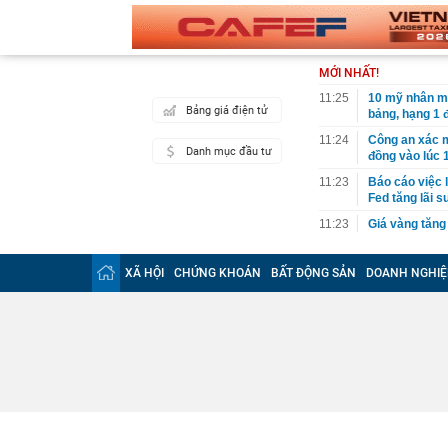
MỚI NHẤT!
11:25
10 mỹ nhân m
Bảng giá điện tử
bảng, hạng 1 
11:24
Công an xác m
Danh mục đầu tư
đồng vào lúc 
11:23
Báo cáo việc 
Fed tăng lãi s
11:23
Giá vàng tăng
11:20
5 loại thông 
tránh bỏ lỡ qu
XÃ HỘI
CHỨNG KHOÁN
BẤT ĐỘNG SẢN
DOANH NGHIỆ
11:17
Giá vàng nhẫ
11:12
Khu nghỉ dưỡn
Đường đi bằng
vùng đất cổ x
11:10
Cơ quan Thuế 
nằm trong da
11:09
Thiết kế nhà 
11:08
Mưa lớn vượt 