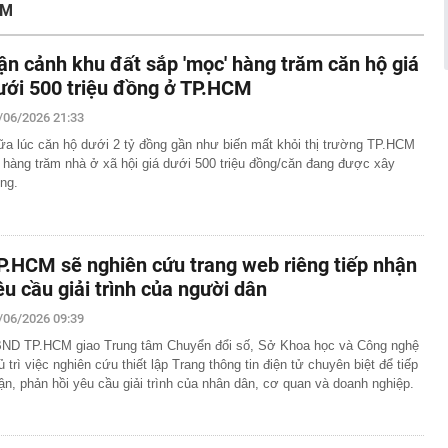
CM
t kiệm hơn 77 triệu đồng, 2 tháng sau được ngân hàng
ông báo: “Tiền đang nằm trong tài khoản của công ty bảo
ận cảnh khu đất sắp 'mọc' hàng trăm căn hộ giá
ưới 500 triệu đồng ở TP.HCM
p (V68) báo lãi tăng 200% trước thềm đưa cổ phiếu lên
/06/2026 21:33
nda SH, xe tay ga Ý Lambretta J200 lộ diện sở hữu
ữa lúc căn hộ dưới 2 tỷ đồng gần như biến mất khỏi thị trường TP.HCM
i kênh
ì hàng trăm nhà ở xã hội giá dưới 500 triệu đồng/căn đang được xây
ng.
đới giật cấp 8 trên Vịnh Bắc Bộ, nhiều vùng biển sóng
cầu cứu' đồng minh của Mỹ
ờng báo tin vui
P.HCM sẽ nghiên cứu trang web riêng tiếp nhận
án cá cần bỏ ngay
êu cầu giải trình của người dân
ng nhà, người dân bất ngờ thấy cảnh tượng "nổi da gà",
/06/2026 09:39
đến xem
ND TP.HCM giao Trung tâm Chuyển đổi số, Sở Khoa học và Công nghệ
uôi xới cơm lại có những chấm tròn? Hơn 90% người
ủ trì việc nghiên cứu thiết lập Trang thông tin điện tử chuyên biệt để tiếp
ết hết công dụng
ận, phản hồi yêu cầu giải trình của nhân dân, cơ quan và doanh nghiệp.
nh đôi cùng tốt nghiệp Xuất sắc Đại học Ngoại ngữ