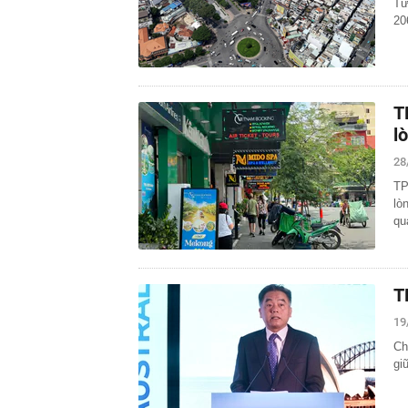
Từ
20
T
l
28
TP
lò
qu
T
19
Ch
gi