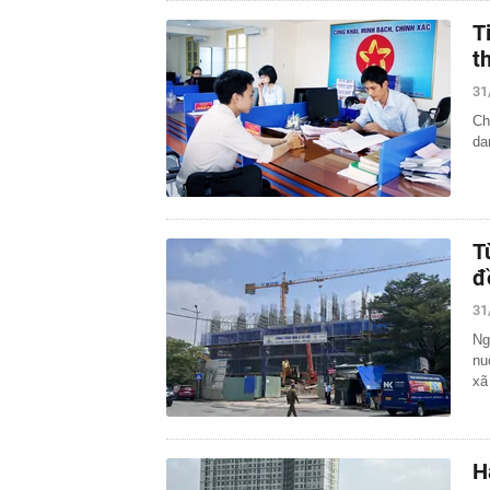
T
t
31
Ch
da
T
đ
31
Ng
nu
xã
H