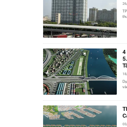
26
TP
th
4
5
T
18
Dự
và
T
C
03