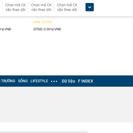
Chọn mã CK
Chọn mã CK
Chọn mã CK
cần theo dõi
cần theo dõi
cần theo dõi
Dữ liệu
F INDEX
Ị TRƯỜNG
SỐNG
LIFESTYLE