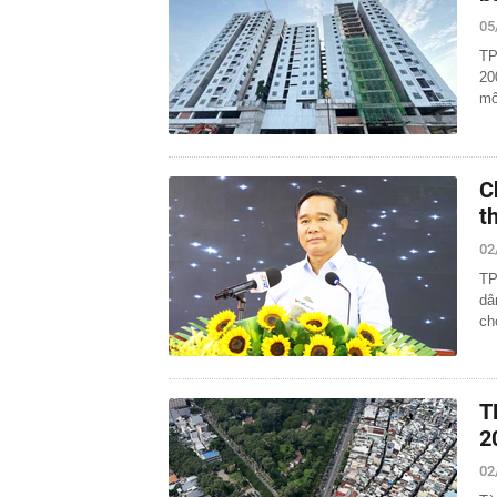
05
TP
20
mô
C
t
02
TP
dâ
ch
T
2
02