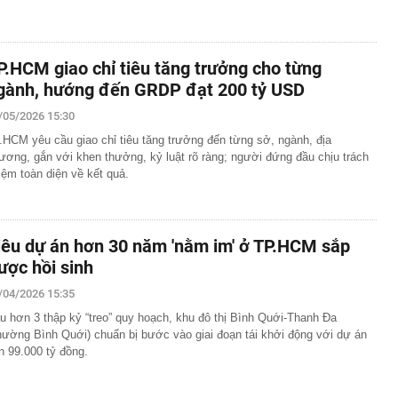
P.HCM giao chỉ tiêu tăng trưởng cho từng
gành, hướng đến GRDP đạt 200 tỷ USD
/05/2026 15:30
.HCM yêu cầu giao chỉ tiêu tăng trưởng đến từng sở, ngành, địa
ương, gắn với khen thưởng, kỷ luật rõ ràng; người đứng đầu chịu trách
iệm toàn diện về kết quả.
iêu dự án hơn 30 năm 'nằm im' ở TP.HCM sắp
ược hồi sinh
/04/2026 15:35
u hơn 3 thập kỷ “treo” quy hoạch, khu đô thị Bình Quới-Thanh Đa
hường Bình Quới) chuẩn bị bước vào giai đoạn tái khởi động với dự án
n 99.000 tỷ đồng.