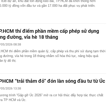
 838 dự án, khu đất tồn đọng kéo dài, TP.HCM đã khơi thông hơn
6.000 tỷ đồng vốn đầu tư và gần 17.000 ha đất phục vụ phát triển.
P.HCM thí điểm phần mềm cấp phép sử dụng
òng đường, vỉa hè 18 tháng
/05/2026 08:38
.HCM thí điểm phần mềm quản lý, cấp phép và thu phí sử dụng tạm thời
ng đường, vỉa hè trong 18 tháng nhằm số hóa thủ tục, nâng hiệu quả
ản lý đô thị.
PHCM “trải thảm đỏ” đón làn sóng đầu tư từ Úc
/05/2026 13:38
ương trình “Gặp gỡ Úc 2026” mở ra cơ hội thúc đẩy hợp tác thực chất
ữa TP HCM và Úc.