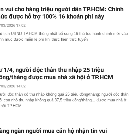
in vui cho hàng triệu người dân TP.HCM: Chính
hức được hỗ trợ 100% 16 khoản phí này
/03/2026 17:02
ủ tịch UBND TP.HCM thống nhất bổ sung 16 thủ tục hành chính mới vào
nh mục được miễn lệ phí khi thực hiện trực tuyến
ừ 1/4, người độc thân thu nhập 25 triệu
ồng/tháng được mua nhà xã hội ở TP.HCM
/03/2026 14:02
ười độc thân có thu nhập không quá 25 triệu đồng/tháng; người độc thân
ôi con nhỏ thu nhập không quá 37,5 triệu đồng/tháng... được mua nhà ở
 hội TP.HCM.
àng ngàn người mua căn hộ nhận tin vui