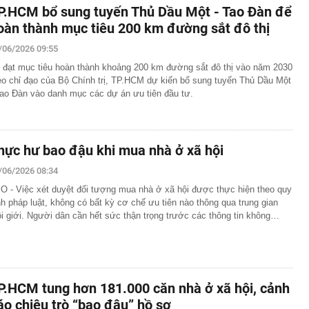
P.HCM bổ sung tuyến Thủ Dầu Một - Tao Đàn để
oàn thành mục tiêu 200 km đường sắt đô thị
/06/2026 09:55
 đạt mục tiêu hoàn thành khoảng 200 km đường sắt đô thị vào năm 2030
eo chỉ đạo của Bộ Chính trị, TP.HCM dự kiến bổ sung tuyến Thủ Dầu Một
Tao Đàn vào danh mục các dự án ưu tiên đầu tư.
hực hư bao đậu khi mua nhà ở xã hội
/06/2026 08:34
O - Việc xét duyệt đối tượng mua nhà ở xã hội được thực hiện theo quy
nh pháp luật, không có bất kỳ cơ chế ưu tiên nào thông qua trung gian
i giới. Người dân cần hết sức thận trọng trước các thông tin không…
P.HCM tung hơn 181.000 căn nhà ở xã hội, cảnh
áo chiêu trò “bao đậu” hồ sơ