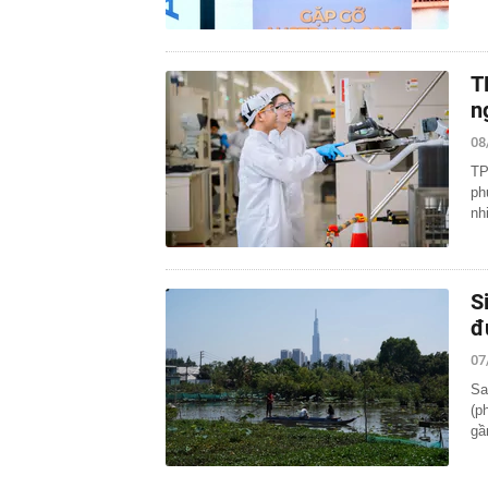
T
n
08
TP
ph
nh
S
đ
07
Sa
(p
gầ