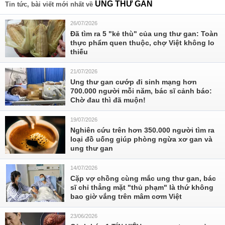
UNG THƯ GAN
Tin tức, bài viết mới nhất về
26/07/2026
Đã tìm ra 5 "kẻ thù" của ung thư gan: Toàn
thực phẩm quen thuộc, chợ Việt không lo
thiếu
21/07/2026
Ung thư gan cướp đi sinh mạng hơn
700.000 người mỗi năm, bác sĩ cảnh báo:
Chờ đau thì đã muộn!
19/07/2026
Nghiên cứu trên hơn 350.000 người tìm ra
loại đồ uống giúp phòng ngừa xơ gan và
ung thư gan
14/07/2026
Cặp vợ chồng cùng mắc ung thư gan, bác
sĩ chỉ thẳng mặt "thủ phạm" là thứ không
bao giờ vắng trên mâm cơm Việt
23/06/2026