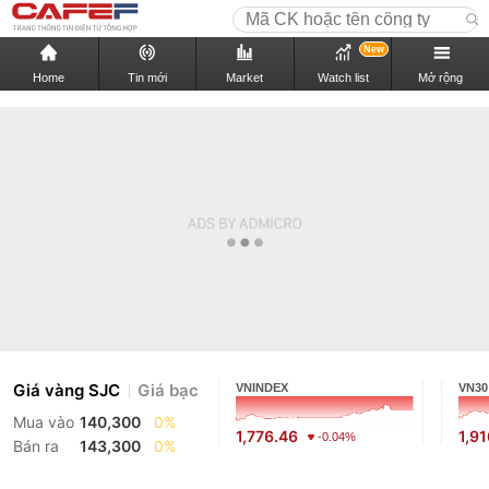
New
Home
Tin mới
Market
Watch list
Mở rộng
Giá vàng SJC
Giá bạc
VNINDEX
VN30
Mua vào
140,300
0%
1,776.46
1,9
-0.04%
Bán ra
143,300
0%