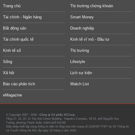
Trang chủ
Thị trường chứng khoán
Tài chính - Ngân hàng
Smart Money
Bất động sản
Doanh nghiệp
Tài chính quốc tế
Kinh tế vĩ mô - Đầu tư
Kinh tế số
Thị trường
Sống
Lifestyle
Xã hội
Lịch sự kiện
Báo cáo phân tích
Watch List
eMagazine
© Copyright 2007 - 2026 -
Công ty Cổ phần VCCorp.
Tầng 17, 19, 20, 21 Toà nhà Center Building - Hapulico Complex, Số 01, phố Nguyễn Huy
Tưởng, phường Thanh Xuân, thành phố Hà Nội
Giấy phép thiết lập trang thông tin điện tử tổng hợp trên mạng số 2216/GP-TTĐT do Sở Thông tin
và Truyền thông Hà Nội cấp ngày 10 tháng 4 năm 2019.