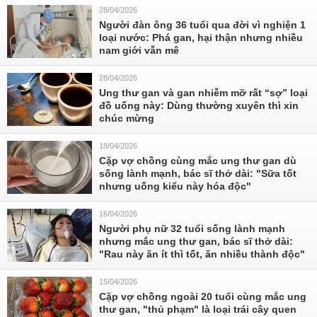
28/04/2026
Người đàn ông 36 tuổi qua đời vì nghiện 1
loại nước: Phá gan, hại thận nhưng nhiều
nam giới vẫn mê
28/04/2026
Ung thư gan và gan nhiễm mỡ rất “sợ” loại
đồ uống này: Dùng thường xuyên thì xin
chúc mừng
18/04/2026
Cặp vợ chồng cùng mắc ung thư gan dù
sống lành mạnh, bác sĩ thở dài: "Sữa tốt
nhưng uống kiểu này hóa độc"
16/04/2026
Người phụ nữ 32 tuổi sống lành mạnh
nhưng mắc ung thư gan, bác sĩ thở dài:
"Rau này ăn ít thì tốt, ăn nhiều thành độc"
15/04/2026
Cặp vợ chồng ngoài 20 tuổi cùng mắc ung
thư gan, "thủ phạm" là loại trái cây quen