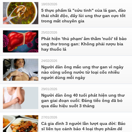
18/03/2026
5 thực phẩm là "cứu tinh" của lá gan, đào
thải chất độc, đẩy lùi ung thư gan cực tốt
trong mắt chuyên gia
25/02/2026
Phát hiện 'thủ phạm' âm thầm 'nuôi' tế bào
ung thư trong gan: Không phải rượu bia
hay thuốc lá
24/02/2026
Người đàn ông mắc ung thư gan vì ngày
nào cũng uống nước từ loại cốc nhiều
người dùng mỗi ngày
29/01/2026
Người đàn ông 40 tuổi phát hiện ung thư
gan giai đoạn cuối: Đáng tiếc ông đã bỏ
qua dấu hiệu suốt 3 tháng
27/01/2026
Cả gia đình 3 người lần lượt qua đời: Bác
sĩ liên tục cảnh báo 4 loại thực phẩm để