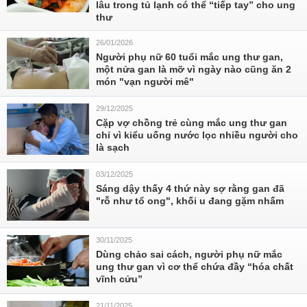
lâu trong tủ lạnh có thể “tiếp tay” cho ung
thư
26/01/2026
Người phụ nữ 60 tuổi mắc ung thư gan,
một nửa gan là mỡ vì ngày nào cũng ăn 2
món "vạn người mê"
29/12/2025
Cặp vợ chồng trẻ cùng mắc ung thư gan
chỉ vì kiểu uống nước lọc nhiều người cho
là sạch
03/12/2025
Sáng dậy thấy 4 thứ này sợ rằng gan đã
"rỗ như tổ ong", khối u đang gặm nhấm
30/11/2025
Dùng chảo sai cách, người phụ nữ mắc
ung thư gan vì cơ thể chứa đầy “hóa chất
vĩnh cửu”
21/11/2025