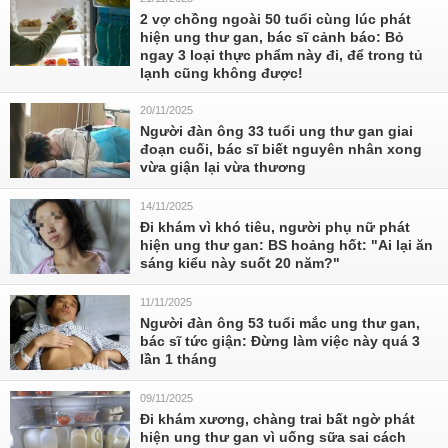
2 vợ chồng ngoài 50 tuổi cùng lúc phát
hiện ung thư gan, bác sĩ cảnh báo: Bỏ
ngay 3 loại thực phẩm này đi, để trong tủ
lạnh cũng không được!
20/11/2025
Người đàn ông 33 tuổi ung thư gan giai
đoạn cuối, bác sĩ biết nguyên nhân xong
vừa giận lại vừa thương
14/11/2025
Đi khám vì khó tiêu, người phụ nữ phát
hiện ung thư gan: BS hoảng hốt: "Ai lại ăn
sáng kiểu này suốt 20 năm?"
11/11/2025
Người đàn ông 53 tuổi mắc ung thư gan,
bác sĩ tức giận: Đừng làm việc này quá 3
lần 1 tháng
09/11/2025
Đi khám xương, chàng trai bất ngờ phát
hiện ung thư gan vì uống sữa sai cách