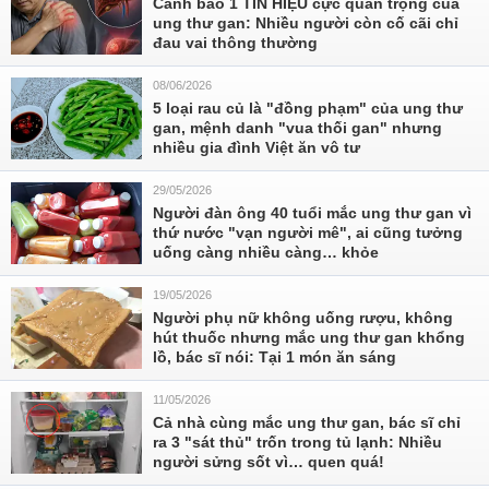
Cảnh báo 1 TÍN HIỆU cực quan trọng của
ung thư gan: Nhiều người còn cố cãi chỉ
đau vai thông thường
08/06/2026
5 loại rau củ là "đồng phạm" của ung thư
gan, mệnh danh "vua thối gan" nhưng
nhiều gia đình Việt ăn vô tư
29/05/2026
Người đàn ông 40 tuổi mắc ung thư gan vì
thứ nước "vạn người mê", ai cũng tưởng
uống càng nhiều càng… khỏe
19/05/2026
Người phụ nữ không uống rượu, không
hút thuốc nhưng mắc ung thư gan khổng
lồ, bác sĩ nói: Tại 1 món ăn sáng
11/05/2026
Cả nhà cùng mắc ung thư gan, bác sĩ chỉ
ra 3 "sát thủ" trốn trong tủ lạnh: Nhiều
người sửng sốt vì… quen quá!