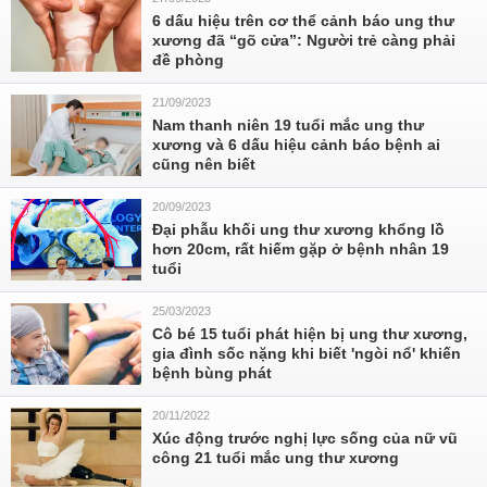
6 dấu hiệu trên cơ thể cảnh báo ung thư
xương đã “gõ cửa”: Người trẻ càng phải
đề phòng
21/09/2023
Nam thanh niên 19 tuổi mắc ung thư
xương và 6 dấu hiệu cảnh báo bệnh ai
cũng nên biết
20/09/2023
Đại phẫu khối ung thư xương khổng lồ
hơn 20cm, rất hiếm gặp ở bệnh nhân 19
tuổi
25/03/2023
Cô bé 15 tuổi phát hiện bị ung thư xương,
gia đình sốc nặng khi biết 'ngòi nổ' khiến
bệnh bùng phát
20/11/2022
Xúc động trước nghị lực sống của nữ vũ
công 21 tuổi mắc ung thư xương