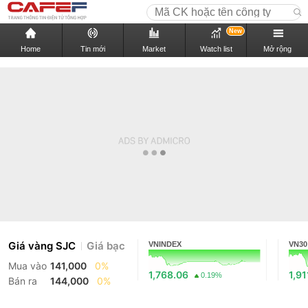
New
Home
Tin mới
Market
Watch list
Mở rộng
Giá vàng SJC
Giá bạc
VNINDEX
VN30
Mua vào
141,000
0%
1,768.06
1,91
0.19%
Bán ra
144,000
0%