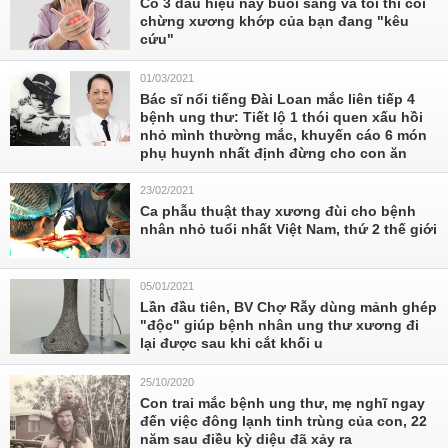
Có 3 dấu hiệu này buổi sáng và tối thì coi
chừng xương khớp của bạn đang "kêu
cứu"
01/03/2021
Bác sĩ nổi tiếng Đài Loan mắc liên tiếp 4
bệnh ung thư: Tiết lộ 1 thói quen xấu hồi
nhỏ mình thường mắc, khuyến cáo 6 món
phụ huynh nhất định đừng cho con ăn
23/02/2021
Ca phẫu thuật thay xương đùi cho bệnh
nhân nhỏ tuổi nhất Việt Nam, thứ 2 thế giới
05/01/2021
Lần đầu tiên, BV Chợ Rẫy dùng mảnh ghép
"độc" giúp bệnh nhân ung thư xương đi
lại được sau khi cắt khối u
25/10/2020
Con trai mắc bệnh ung thư, mẹ nghĩ ngay
đến việc đông lạnh tinh trùng của con, 22
năm sau điều kỳ diệu đã xảy ra