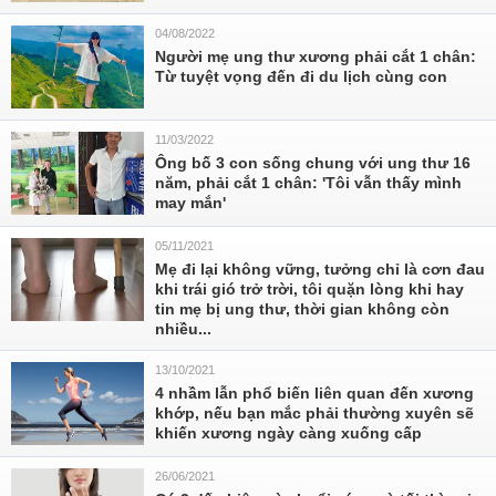
04/08/2022
Người mẹ ung thư xương phải cắt 1 chân:
Từ tuyệt vọng đến đi du lịch cùng con
11/03/2022
Ông bố 3 con sống chung với ung thư 16
năm, phải cắt 1 chân: 'Tôi vẫn thấy mình
may mắn'
05/11/2021
Mẹ đi lại không vững, tưởng chỉ là cơn đau
khi trái gió trở trời, tôi quặn lòng khi hay
tin mẹ bị ung thư, thời gian không còn
nhiều...
13/10/2021
4 nhầm lẫn phổ biến liên quan đến xương
khớp, nếu bạn mắc phải thường xuyên sẽ
khiến xương ngày càng xuống cấp
26/06/2021