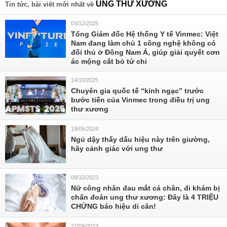
UNG THƯ XƯƠNG
Tin tức, bài viết mới nhất về
03/12/2025
Tổng Giám đốc Hệ thống Y tế Vinmec: Việt
Nam đang làm chủ 1 công nghệ không có
đối thủ ở Đông Nam Á, giúp giải quyết cơn
ác mộng cắt bỏ tứ chi
14/10/2025
Chuyên gia quốc tế “kinh ngạc” trước
bước tiến của Vinmec trong điều trị ung
thư xương
19/05/2024
Ngủ dậy thấy dấu hiệu này trên giường,
hãy cảnh giác với ung thư
09/10/2023
Nữ công nhân đau mắt cá chân, đi khám bị
chẩn đoán ung thư xương: Đây là 4 TRIỆU
CHỨNG báo hiệu di căn!
27/09/2023