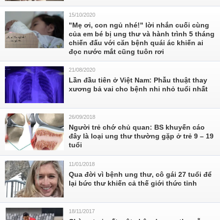
15/10/2020
"Mẹ ơi, con ngủ nhé!" lời nhắn cuối cùng
của em bé bị ung thư và hành trình 5 tháng
chiến đấu với căn bệnh quái ác khiến ai
đọc nước mắt cũng tuôn rơi
21/08/2020
Lần đầu tiên ở Việt Nam: Phẫu thuật thay
xương bả vai cho bệnh nhi nhỏ tuổi nhất
26/09/2018
Người trẻ chớ chủ quan: BS khuyến cáo
đây là loại ung thư thường gặp ở trẻ 9 – 19
tuổi
11/01/2018
Qua đời vì bệnh ung thư, cô gái 27 tuổi để
lại bức thư khiến cả thế giới thức tỉnh
18/11/2017