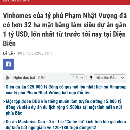
BẤT ĐỘNG SẢN
Vinhomes của tỷ phú Phạm Nhật Vượng đã
có hơn 32 ha mặt bằng làm siêu dự án gần
1 tỷ USD, lớn nhất từ trước tới nay tại Điện
Biên
THỨ 2 , 18/05/2026, 11:10
Lễ Lễ
-
Nghe đọc bài
2:54
Siêu dự án 925.000 tỷ đồng có quy mô lớn nhất lịch sử Vingroup
của tỷ phú Phạm Nhật Vượng bất ngờ đổi tên
Một tập đoàn BĐS kín tiếng muốn làm tuyến đường 15.000 tỷ
đồng và siêu dự án du lịch rộng 9.500ha tại một tỉnh miền núi
phía Bắc
Dự án Masterise Cao - Xà - Lá: "Cú bẻ lái" kịch tính khi giá chào
dự kiến bất ngờ giảm về 120-180 triệu đồng/m2