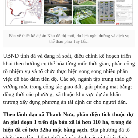
Bản vẽ thiết kế dự án Khu đô thị mới, du lịch nghỉ dưỡng và dịch vụ
thể thao phía Tây Bắc.
UBND tỉnh đã và đang rà soát, điều chỉnh kế hoạch triển
khai theo hướng cụ thể hóa từng mốc thời gian, phân công
rõ nhiệm vụ và tổ chức thực hiện song song nhiều phần
việc để bảo đảm tiến độ. Các sở, ngành tập trung tháo gỡ
vướng mắc trong công tác giao đất, giải phóng mặt bằng;
đồng thời các phường, xã thuộc khu vực dự án khẩn
trương xây dựng phương án tái định cư cho người dân.
Theo lãnh đạo xã Thanh Nưa, phần diện tích thuộc dự
án giai đoạn 1 trên địa bàn xã là hơn 110 ha, trong đó
hiện đã có hơn 32ha mặt bằng sạch.
Địa phương đã tổ
chức họp dân, thống nhất và xác định các vị trí tái định