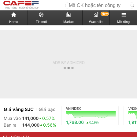
New
Home
Tin mới
Market
Watch list
Mở rộng
Giá vàng SJC
Giá bạc
VNINDEX
VN30
Mua vào
141,000
0.57%
1,768.06
1,91
0.19%
Bán ra
144,000
0.56%