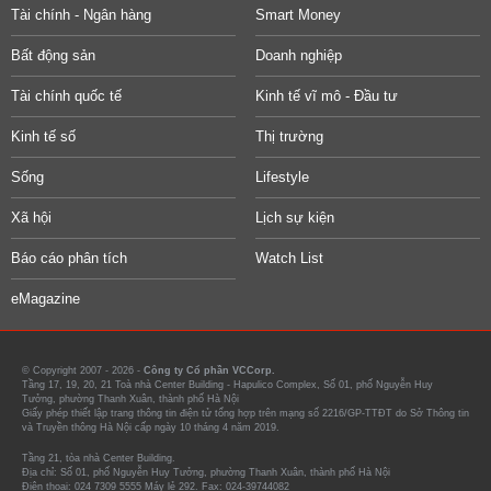
Tài chính - Ngân hàng
Smart Money
Bất động sản
Doanh nghiệp
Tài chính quốc tế
Kinh tế vĩ mô - Đầu tư
Kinh tế số
Thị trường
Sống
Lifestyle
Xã hội
Lịch sự kiện
Báo cáo phân tích
Watch List
eMagazine
© Copyright 2007 - 2026 -
Công ty Cổ phần VCCorp.
Tầng 17, 19, 20, 21 Toà nhà Center Building - Hapulico Complex, Số 01, phố Nguyễn Huy
Tưởng, phường Thanh Xuân, thành phố Hà Nội
Giấy phép thiết lập trang thông tin điện tử tổng hợp trên mạng số 2216/GP-TTĐT do Sở Thông tin
và Truyền thông Hà Nội cấp ngày 10 tháng 4 năm 2019.
Tầng 21, tòa nhà Center Building.
Địa chỉ: Số 01, phố Nguyễn Huy Tưởng, phường Thanh Xuân, thành phố Hà Nội
Điện thoại: 024 7309 5555 Máy lẻ 292. Fax: 024-39744082