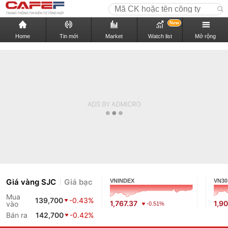
New
Home
Tin mới
Market
Watch list
Mở rộng
Giá vàng SJC
Giá bạc
VNINDEX
VN30
Mua
139,700
-0.43%
1,767.37
1,9
vào
-0.51%
Bán ra
142,700
-0.42%