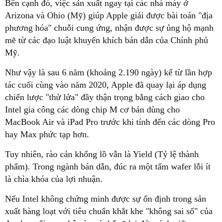
Bên cạnh đó, việc sản xuất ngay tại các nhà máy ở
Arizona và Ohio (Mỹ) giúp Apple giải được bài toán "địa
phương hóa" chuỗi cung ứng, nhận được sự ủng hộ mạnh
mẽ từ các đạo luật khuyến khích bán dẫn của Chính phủ
Mỹ.
Như vậy là sau 6 năm (khoảng 2.190 ngày) kể từ lần hợp
tác cuối cùng vào năm 2020, Apple đã quay lại áp dụng
chiến lược "thử lửa" đầy thận trọng bằng cách giao cho
Intel gia công các dòng chip M cơ bản dùng cho
MacBook Air và iPad Pro trước khi tính đến các dòng Pro
hay Max phức tạp hơn.
Tuy nhiên, rào cản khổng lồ vẫn là Yield (Tỷ lệ thành
phẩm). Trong ngành bán dẫn, đúc ra một tấm wafer lỗi ít
là chìa khóa của lợi nhuận.
Nếu Intel không chứng minh được sự ổn định trong sản
xuất hàng loạt với tiêu chuẩn khắt khe "không sai số" của