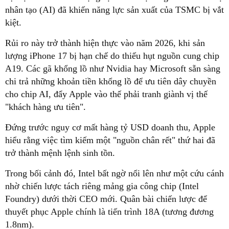
nhân tạo (AI) đã khiến năng lực sản xuất của TSMC bị vắt
kiệt.
Rủi ro này trở thành hiện thực vào năm 2026, khi sản
lượng iPhone 17 bị hạn chế do thiếu hụt nguồn cung chip
A19. Các gã khổng lồ như Nvidia hay Microsoft sẵn sàng
chi trả những khoản tiền khổng lồ để ưu tiên dây chuyền
cho chip AI, đẩy Apple vào thế phải tranh giành vị thế
"khách hàng ưu tiên".
Đứng trước nguy cơ mất hàng tỷ USD doanh thu, Apple
hiểu rằng việc tìm kiếm một "nguồn chân rết" thứ hai đã
trở thành mệnh lệnh sinh tồn.
Trong bối cảnh đó, Intel bất ngờ nổi lên như một cứu cánh
nhờ chiến lược tách riêng mảng gia công chip (Intel
Foundry) dưới thời CEO mới. Quân bài chiến lược để
thuyết phục Apple chính là tiến trình 18A (tương đương
1.8nm).