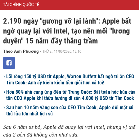
TÀI CHÍNH QUỐC TẾ
2.190 ngày "gương vỡ lại lành": Apple bất
ngờ quay lại với Intel, tạo nên mối "lương
duyên" 15 năm đầy thăng trầm
THỨ 2 , 11/05/2026, 12:10
Theo Anh Phương
-
Lãi ròng 150 tỷ USD từ Apple, Warren Buffett bất ngờ tri ân CEO
Tim Cook: Anh ấy kiếm kiếm tiền giỏi hơn cả tôi!
Hơn 80% nhà cung ứng đến từ Trung Quốc: Bài toán hóc búa của
tân CEO Apple khi thừa hưởng di sản 4.000 tỷ USD từ Tim Cook
Sau hơn 10 năm vàng son của CEO Tim Cook, Apple đối mặt cú
thử lửa lớn nhất lịch sử
Sau 6 năm từ bỏ, Apple đã quay lại với Intel, nhưng vị thế
của 2 bên đã không còn như xưa.