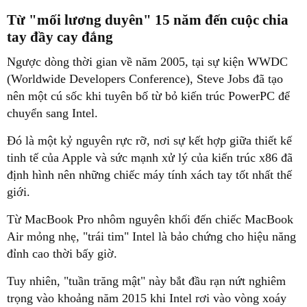
Từ "mối lương duyên" 15 năm đến cuộc chia
tay đầy cay đắng
Ngược dòng thời gian về năm 2005, tại sự kiện WWDC
(Worldwide Developers Conference), Steve Jobs đã tạo
nên một cú sốc khi tuyên bố từ bỏ kiến trúc PowerPC để
chuyển sang Intel.
Đó là một kỷ nguyên rực rỡ, nơi sự kết hợp giữa thiết kế
tinh tế của Apple và sức mạnh xử lý của kiến trúc x86 đã
định hình nên những chiếc máy tính xách tay tốt nhất thế
giới.
Từ MacBook Pro nhôm nguyên khối đến chiếc MacBook
Air mỏng nhẹ, "trái tim" Intel là bảo chứng cho hiệu năng
đỉnh cao thời bấy giờ.
Tuy nhiên, "tuần trăng mật" này bắt đầu rạn nứt nghiêm
trọng vào khoảng năm 2015 khi Intel rơi vào vòng xoáy