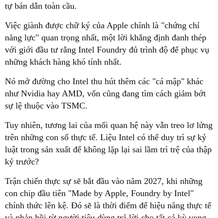
tự bán dẫn toàn cầu.
Việc giành được chữ ký của Apple chính là "chứng chỉ
năng lực" quan trọng nhất, một lời khẳng định đanh thép
với giới đầu tư rằng Intel Foundry đủ trình độ để phục vụ
những khách hàng khó tính nhất.
Nó mở đường cho Intel thu hút thêm các "cá mập" khác
như Nvidia hay AMD, vốn cũng đang tìm cách giảm bớt
sự lệ thuộc vào TSMC.
Tuy nhiên, tương lai của mối quan hệ này vẫn treo lơ lửng
trên những con số thực tế. Liệu Intel có thể duy trì sự kỷ
luật trong sản xuất để không lặp lại sai lầm trì trệ của thập
kỷ trước?
Trận chiến thực sự sẽ bắt đầu vào năm 2027, khi những
con chip đầu tiên "Made by Apple, Foundry by Intel"
chính thức lên kệ. Đó sẽ là thời điểm để hiệu năng thực tế
và phản hồi từ người tiêu dùng trả lời cho tất cả kỳ vọng.