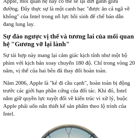
Apple, mối quan hệ này có thể sẽ lại đứt gánh giữa
đường. Đây thực sự là một canh bạc "được ăn cả ngã về
không" của Intel trong nỗ lực hồi sinh đế chế bán dẫn
đang lung lay.
Sự đảo ngược vị thế và tương lai của mối quan
hệ "Gương vỡ lại lành"
Sự tái hợp này mang lại cảm giác kịch tính như một bộ
phim với kịch bản xoay chuyển 180 độ. Chỉ trong vòng 20
năm, vị thế của hai bên đã thay đổi hoàn toàn.
Năm 2006, Apple là "kẻ đi cầu cạnh", hoàn toàn bị động
trước các giới hạn phần cứng của đối tác. Khi đó, Intel
nắm giữ quyền lực tuyệt đối về kiến trúc vi xử lý, buộc
Apple phải uốn nắn thiết kế sản phẩm theo lộ trình của
Intel.