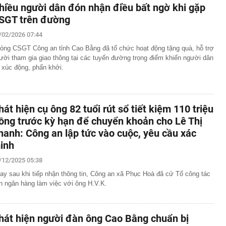
hiều người dân đón nhận điều bất ngờ khi gặp
SGT trên đường
/02/2026 07:44
òng CSGT Công an tỉnh Cao Bằng đã tổ chức hoạt động tặng quà, hỗ trợ
ười tham gia giao thông tại các tuyến đường trọng điểm khiến người dân
t xúc động, phấn khởi.
hát hiện cụ ông 82 tuổi rút sổ tiết kiệm 110 triệu
ồng trước kỳ hạn để chuyển khoản cho Lê Thị
hanh: Công an lập tức vào cuộc, yêu cầu xác
inh
/12/2025 05:38
ay sau khi tiếp nhận thông tin, Công an xã Phục Hoà đã cử Tổ công tác
n ngân hàng làm việc với ông H.V.K.
hát hiện người đàn ông Cao Bằng chuẩn bị