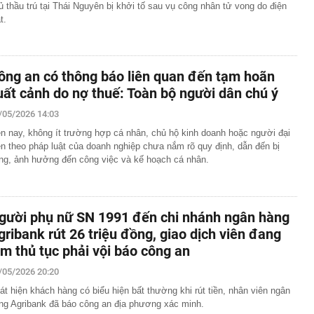
ủ thầu trú tại Thái Nguyên bị khởi tố sau vụ công nhân tử vong do điện
t.
ông an có thông báo liên quan đến tạm hoãn
uất cảnh do nợ thuế: Toàn bộ người dân chú ý
/05/2026 14:03
ện nay, không ít trường hợp cá nhân, chủ hộ kinh doanh hoặc người đại
ện theo pháp luật của doanh nghiệp chưa nắm rõ quy định, dẫn đến bị
ng, ảnh hưởng đến công việc và kế hoạch cá nhân.
gười phụ nữ SN 1991 đến chi nhánh ngân hàng
gribank rút 26 triệu đồng, giao dịch viên đang
àm thủ tục phải vội báo công an
/05/2026 20:20
át hiện khách hàng có biểu hiện bất thường khi rút tiền, nhân viên ngân
ng Agribank đã báo công an địa phương xác minh.