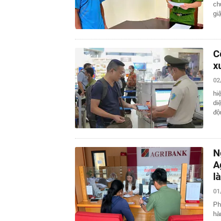
ch
giậ
C
x
02
hi
di
độ
N
A
l
01
Ph
hà