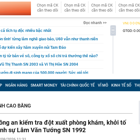
Chọn mã CK
Chọn mã CK
Chọn mã CK
Chọn mã CK
cần theo dõi
cần theo dõi
cần theo dõi
cần theo dõi
Đọc nhanh >>
cá tích tụ độc nhiều bậc nhất
n tình' từng làm nghề giao báo, U60 vẫn như thanh niên
rí dự kiến xây hầm xuyên núi Tam Đảo
 tỷ từ bán vé số, công ty xổ số chi trả thưởng thế nào?
Vũ Thị Thanh SN 2003 và Vi Thị Hòe SN 2004
cướp đi sinh mạng của 500.000 người: Sức gió tới
hảm kịch khí tượng tàn khốc nhất từng được ghi nhận
P
NGÂN HÀNG
SMART MONEY
TÀI CHÍNH QUỐC TẾ
VĨ MÔ
KINH TẾ SỐ
TH
rồi cũng để cho con": Lời khuyên khiến nhiều cha mẹ
khi về già
c gửi lời tạm biệt tới khán giả
NH CAO BẰNG
 lãi suất tiết kiệm: Có ngân hàng lớn niêm yết 6%
rả tới 9%/năm
ông an kiểm tra đột xuất phòng khám, khởi tố
 Bộ sẽ có mưa to đến rất to
ình sự Lâm Văn Tướng SN 1992
cứ đụng tay là ra hit, phim có thể chưa xem nhưng nhạc
ộc lòng
/08/2026 11:31