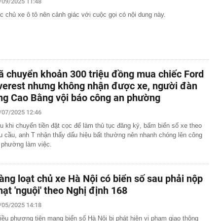
/09/2025 11:48
c chủ xe ô tô nên cảnh giác với cuộc gọi có nội dung này.
ã chuyển khoản 300 triệu đồng mua chiếc Ford
verest nhưng không nhận được xe, người đàn
ng Cao Bằng vội báo công an phường
/07/2025 12:46
u khi chuyển tiền đặt cọc để làm thủ tục đăng ký, bấm biển số xe theo
u cầu, anh T nhận thấy dấu hiệu bất thường nên nhanh chóng lên công
 phường làm việc.
àng loạt chủ xe Hà Nội có biển số sau phải nộp
hạt 'nguội' theo Nghị định 168
/05/2025 14:18
iều phương tiện mang biển số Hà Nội bị phát hiện vi phạm giao thông