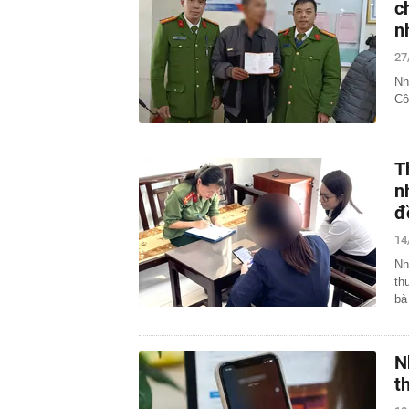
c
n
27
Nh
Cô
T
n
đ
14
Nh
th
bà
N
t