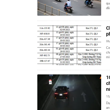
qu
đã
C
p
06
Cơ
ch
mì
1
c
n
15
Dự
an