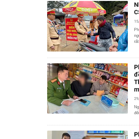
N
C
15
Ph
ng
rấ
P
đ
T
m
29
Ng
đế
P