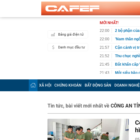
MỚI NHẤT!
22:00
2 bộ phận của 
Bảng giá điện tử
22:00
'Nam thần ngô
Danh mục đầu tư
21:57
Cận cảnh vị t
21:52
Thu chục nghìn
21:45
Bắt khẩn cấp 
21:43
Một siêu bão 
240km/h, là t
trong lịch sử
XÃ HỘI
CHỨNG KHOÁN
BẤT ĐỘNG SẢN
DOANH NGHIỆ
21:34
"Tiền làm ra 
thiếu an toàn 
21:23
NSƯT Thành Lộ
Tin tức, bài viết mới nhất về
CÔNG AN TỈ
21:18
Cuộc đua ngầm
nhưng thực t
C
21:18
Sáng mai, Bắc
h
21:17
Nghệ sĩ Việt 
chắc chắn thu
05