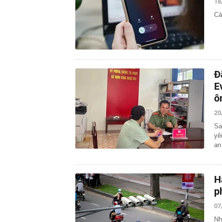
18
Cá
Đ
E
ô
20
Sa
yê
an
H
p
07
Nh