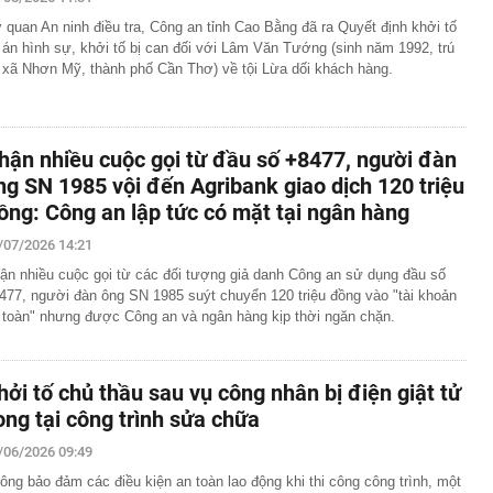
đầu giảm thuế tiêu dùng sau gần 40 năm
 quan An ninh điều tra, Công an tỉnh Cao Bằng đã ra Quyết định khởi tố
 án hình sự, khởi tố bị can đối với Lâm Văn Tướng (sinh năm 1992, trú
tường: Khi nào "xem nhẹ", khi nào cần gọi kỹ sư - Thợ lâu
i xã Nhơn Mỹ, thành phố Cần Thơ) về tội Lừa dối khách hàng.
ều gia chủ nên để ý
iệp sắp trả cổ tức 3.000 đồng/cp, duy trì “mưa tiền mặt”
qua
gia đình không còn đặt bồn rửa trong phòng tắm? Hóa ra
hận nhiều cuộc gọi từ đầu số +8477, người đàn
u hướng đang được ưa chuộng
ng SN 1985 vội đến Agribank giao dịch 120 triệu
ớc, kịp thời xử lý 1 đối tượng tại sân bay Nội Bài, phạt
ồng: Công an lập tức có mặt tại ngân hàng
g
hi đặt WiFi, nhiều người để sai chỗ mà không biết
/07/2026 14:21
h công ty từng 'nổ' chi 100 tỷ USD làm đường sắt cao tốc
ận nhiều cuộc gọi từ các đối tượng giả danh Công an sử dụng đầu số
477, người đàn ông SN 1985 suýt chuyển 120 triệu đồng vào "tài khoản
 toàn" nhưng được Công an và ngân hàng kịp thời ngăn chặn.
đáng mua trong tầm giá 500 triệu đồng
 về chiến dịch 40 ngày tấn công sâu vào lãnh thổ Nga
hởi tố chủ thầu sau vụ công nhân bị điện giật tử
ong tại công trình sửa chữa
/06/2026 09:49
ông bảo đảm các điều kiện an toàn lao động khi thi công công trình, một