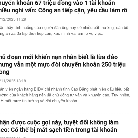
huyển khoản 67 triệu đồng vào 1 tài khoản
hiều nghi vấn: Công an tiếp cận, yêu cầu làm rõ
/12/2025 11:28
ận thấy tình huống của người đàn ông này có nhiều bất thường, cán bộ
ng an xã đã kịp thời tiếp cận, xác minh và làm rõ vụ việc.
hủ đoạn mới khiến nạn nhân biết là lừa đảo
hưng vẫn một mực đòi chuyển khoản 250 triệu
ồng
/11/2025 18:18
ân viên ngân hàng BIDV chi nhánh tỉnh Cao Bằng phát hiện dấu hiệu bất
ường của khách hàng nên đã chủ động tư vấn và khuyến cáo. Tuy nhiên,
 H một mực tin tưởng và đòi chuyển khoản.
hận được cuộc gọi này, tuyệt đối không làm
heo: Có thể bị mất sạch tiền trong tài khoản