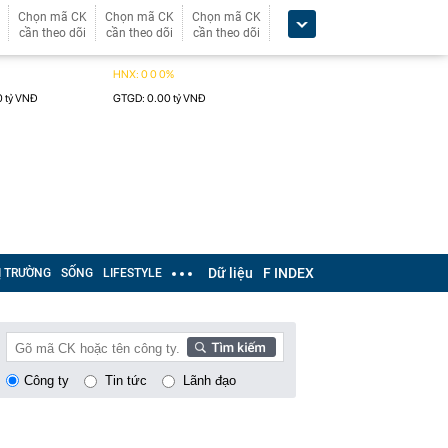
Chọn mã CK
Chọn mã CK
Chọn mã CK
cần theo dõi
cần theo dõi
cần theo dõi
Dữ liệu
F INDEX
Ị TRƯỜNG
SỐNG
LIFESTYLE
Công ty
Tin tức
Lãnh đạo