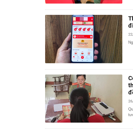
T
đ
22
Ng
C
t
đ
26
Qu
tư