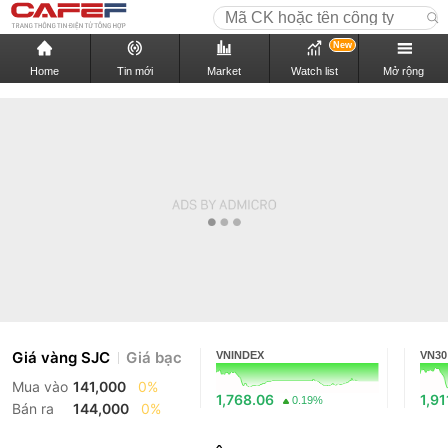
New
Home
Tin mới
Market
Watch list
Mở rộng
Giá vàng SJC
Giá bạc
VNINDEX
VN30
Mua vào
141,000
0%
1,768.06
1,91
0.19%
Bán ra
144,000
0%