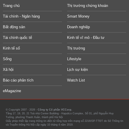
Trang chủ
Thị trường chứng khoán
Tài chính - Ngân hàng
Smart Money
Bất động sản
Doanh nghiệp
Tài chính quốc tế
Kinh tế vĩ mô - Đầu tư
Kinh tế số
Thị trường
Sống
Lifestyle
Xã hội
Lịch sự kiện
Báo cáo phân tích
Watch List
eMagazine
© Copyright 2007 - 2026 -
Công ty Cổ phần VCCorp.
Tầng 17, 19, 20, 21 Toà nhà Center Building - Hapulico Complex, Số 01, phố Nguyễn Huy
Tưởng, phường Thanh Xuân, thành phố Hà Nội
Giấy phép thiết lập trang thông tin điện tử tổng hợp trên mạng số 2216/GP-TTĐT do Sở Thông tin
và Truyền thông Hà Nội cấp ngày 10 tháng 4 năm 2019.