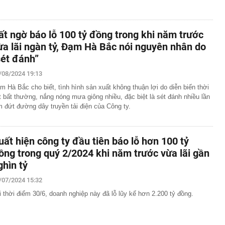
ất ngờ báo lỗ 100 tỷ đồng trong khi năm trước
ừa lãi ngàn tỷ, Đạm Hà Bắc nói nguyên nhân do
sét đánh”
/08/2024 19:13
m Hà Bắc cho biết, tình hình sản xuất không thuận lợi do diễn biến thời
ết bất thường, nắng nóng mưa giông nhiều, đặc biệt là sét đánh nhiều lần
m đứt đường dây truyền tải điện của Công ty.
uất hiện công ty đầu tiên báo lỗ hơn 100 tỷ
ồng trong quý 2/2024 khi năm trước vừa lãi gần
ghìn tỷ
/07/2024 15:32
i thời điểm 30/6, doanh nghiệp này đã lỗ lũy kế hơn 2.200 tỷ đồng.