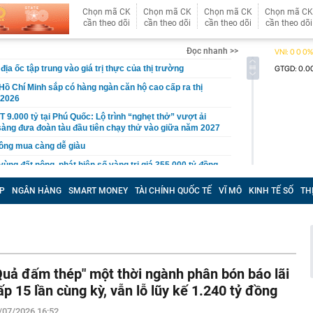
Chọn mã CK
Chọn mã CK
Chọn mã CK
Chọn mã CK
cần theo dõi
cần theo dõi
cần theo dõi
cần theo dõi
Đọc nhanh >>
ịa ốc tập trung vào giá trị thực của thị trường
Hồ Chí Minh sắp có hàng ngàn căn hộ cao cấp ra thị
/2026
 9.000 tỷ tại Phú Quốc: Lộ trình “nghẹt thở” vượt ải
n sàng đưa đoàn tàu đầu tiên chạy thử vào giữa năm 2027
ông mua càng dễ giàu
ùng đất nông, phát hiện số vàng trị giá 355.000 tỷ đồng,
hăm dò 100 tấn vàng
P
NGÂN HÀNG
SMART MONEY
TÀI CHÍNH QUỐC TẾ
VĨ MÔ
KINH TẾ SỐ
TH
hách thức' Honda Vision vừa ra mắt: Thiết kế đẹp như SH
34 triệu đồng
i xác minh ô tô đỗ ở khu đô thị bị trộm mất 2 bánh xe
ng Hồng bị sạt do mưa lớn
 ballroom lớn nhất thế giới ở Việt Nam đang thành hình
Quả đấm thép" một thời ngành phân bón báo lãi
ện rõ dáng vóc bên bờ biển
ấp 15 lần cùng kỳ, vẫn lỗ lũy kế 1.240 tỷ đồng
 cá không nên ăn: Có bộ phận chứa độc tố, ăn phải có
hận
/07/2026 16:52