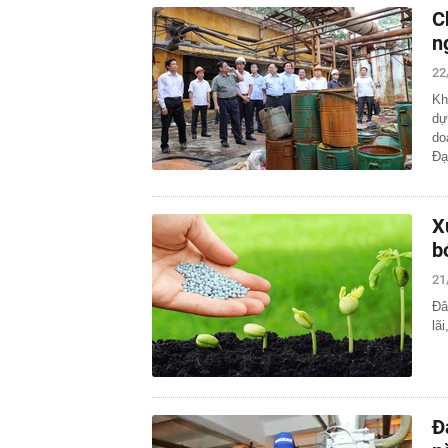
C
n
22
Kh
dự
do
Đ
X
b
21
Đâ
lãi
Đ