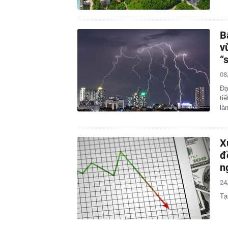
B
v
“
08
Đạ
ti
là
X
đ
n
24
Tạ