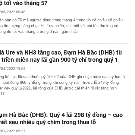
ộ tốt vào tháng 5?
/05/2022 08:46
àn sàn có 76 mã ngược dòng trong tháng 4 trong đó có nhiều cổ phiếu
ng ấn tượng hàng chục %. Tuy nhiên, chỉ một vài cái tên thường có
ong độ tốt vào tháng 5 trong 3 năm gần nhất.
iá Ure và NH3 tăng cao, Đạm Hà Bắc (DHB) từ
ỗ triền miên nay lãi gần 900 tỷ chỉ trong quý 1
/04/2022 19:54
ng kết lại, lãi sau thuế quý 1/2022 của DHB ghi nhận mức cao kỷ lục từ
i hoạt động 868 tỷ đồng, trong khi cùng kỳ năm trước lỗ 249 tỷ đồng.
ư vậy quý 1/2021, lãi ròng của DHB được cải thiện rõ rệt tăng hơn
117…
ạm Hà Bắc (DHB): Quý 4 lãi 298 tỷ đồng – cao
hất sau nhiều quý chìm trong thua lỗ
/01/2022 09:27