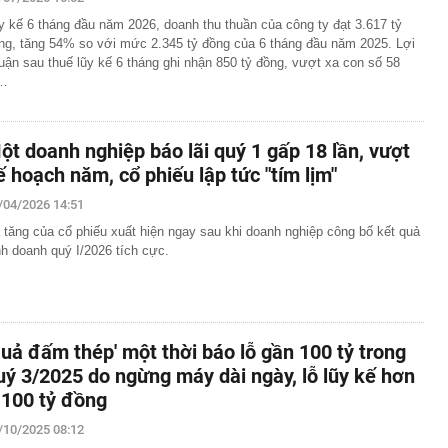
 tốc cuộc đua bộ nhớ AI với chuẩn HBF mới
y kế 6 tháng đầu năm 2026, doanh thu thuần của công ty đạt 3.617 tỷ
từ shipper, tài khoản ngân hàng lập tức hiện lệnh
ng, tăng 54% so với mức 2.345 tỷ đồng của 6 tháng đầu năm 2025. Lợi
ơn 28 triệu đồng: Cô gái sinh năm 1990 phải đến công an
uận sau thuế lũy kế 6 tháng ghi nhận 850 tỷ đồng, vượt xa con số 58
…
7 km gắn 'tường' chống ồn trên Vành đai 3 qua khu đô
h danh Top 3 Công ty công nghệ cung cấp sản phẩm,
ột doanh nghiệp báo lãi quý 1 gấp 18 lần, vượt
ải pháp chuyển đổi số uy tín năm 2026
ế hoạch năm, cổ phiếu lập tức "tím lịm"
 đại học vùng vừa đạt doanh thu 2.200 tỷ đồng, trả lương
m, quy tụ đến 2.443 Thạc sĩ, Tiến sĩ, Phó Giáo sư, Giáo
/04/2026 14:51
 tăng của cổ phiếu xuất hiện ngay sau khi doanh nghiệp công bố kết quả
ia đình đặt một tờ giấy A4 vào ngăn đông tủ lạnh? Lấy ra
nh doanh quý I/2026 tích cực.
vấn đề
nh nghiệp nhà nước GVR, PV GAS, BSR, Petrolimex,
ng loạt "tím lịm"
loạt kiểm tra 293 căn hộ tại một khu chung cư lúc rạng
Quả đấm thép' một thời báo lỗ gần 100 tỷ trong
ilk có 'biến'
uý 3/2025 do ngừng máy dài ngày, lỗ lũy kế hơn
 2026, mức hưởng BHYT của người lao động được quy
.100 tỷ đồng
/10/2025 08:12