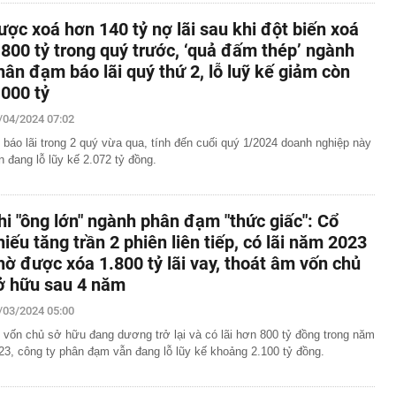
ược xoá hơn 140 tỷ nợ lãi sau khi đột biến xoá
.800 tỷ trong quý trước, ‘quả đấm thép’ ngành
hân đạm báo lãi quý thứ 2, lỗ luỹ kế giảm còn
.000 tỷ
/04/2024 07:02
 báo lãi trong 2 quý vừa qua, tính đến cuối quý 1/2024 doanh nghiệp này
n đang lỗ lũy kế 2.072 tỷ đồng.
hi "ông lớn" ngành phân đạm "thức giấc": Cổ
hiếu tăng trần 2 phiên liên tiếp, có lãi năm 2023
hờ được xóa 1.800 tỷ lãi vay, thoát âm vốn chủ
ở hữu sau 4 năm
/03/2024 05:00
 vốn chủ sở hữu đang dương trở lại và có lãi hơn 800 tỷ đồng trong năm
23, công ty phân đạm vẫn đang lỗ lũy kế khoảng 2.100 tỷ đồng.