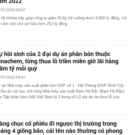
ăm 2022
/01/2023 08:07
 lãi khủng này giúp công ty giảm lỗ lũy kế xuống dưới 3.000 tỷ đồng, chỉ
n âm vốn chủ sở hữu hơn 252 tỷ đồng.
ự hồi sinh của 2 đại dự án phân bón thuộc
inachem, từng thua lỗ triền miên giờ lãi hàng
răm tỷ mỗi quý
/07/2022 09:41
 án Nhà máy sản xuất phân bón DAP số 1 - Hải Phòng (DAP Đình Vũ)
 Dự án cải tạo, mở rộng Nhà máy sản xuất Đạm Hà Bắc (Đạm Hà Bắc)
a Tập đoàn hóa chất Việt Nam là 2 trong số 12 đại dự án thua lỗ của
ộ…
àng chục cổ phiếu đi ngược thị trường trong
háng 4 giông bão, cái tên nào thường có phong