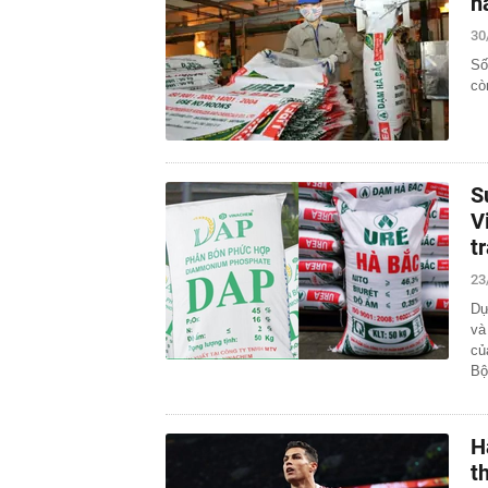
n
30
Số
cò
S
V
t
23
Dự
và
củ
B
H
t