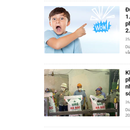
Đ
1
p
2
25
Dù
vẫ
K
p
n
s
26
Dù
20