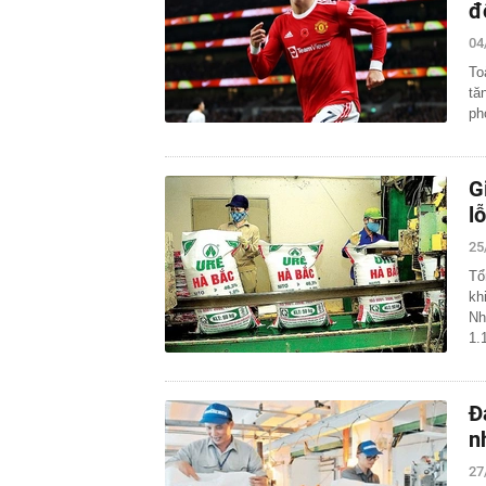
đ
04
To
tă
ph
G
l
25
Tổ
kh
Nh
1.
Đ
n
27