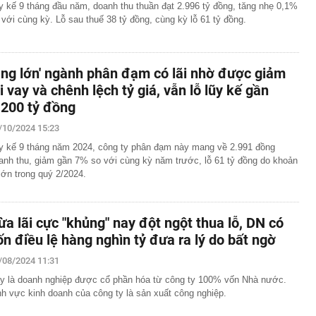
y kế 9 tháng đầu năm, doanh thu thuần đạt 2.996 tỷ đồng, tăng nhẹ 0,1%
 với cùng kỳ. Lỗ sau thuế 38 tỷ đồng, cùng kỳ lỗ 61 tỷ đồng.
Ông lớn' ngành phân đạm có lãi nhờ được giảm
ãi vay và chênh lệch tỷ giá, vẫn lỗ lũy kế gần
.200 tỷ đồng
/10/2024 15:23
y kế 9 tháng năm 2024, công ty phân đạm này mang về 2.991 đồng
anh thu, giảm gần 7% so với cùng kỳ năm trước, lỗ 61 tỷ đồng do khoản
 lớn trong quý 2/2024.
ừa lãi cực "khủng" nay đột ngột thua lỗ, DN có
ốn điều lệ hàng nghìn tỷ đưa ra lý do bất ngờ
/08/2024 11:31
y là doanh nghiệp được cổ phần hóa từ công ty 100% vốn Nhà nước.
nh vực kinh doanh của công ty là sản xuất công nghiệp.