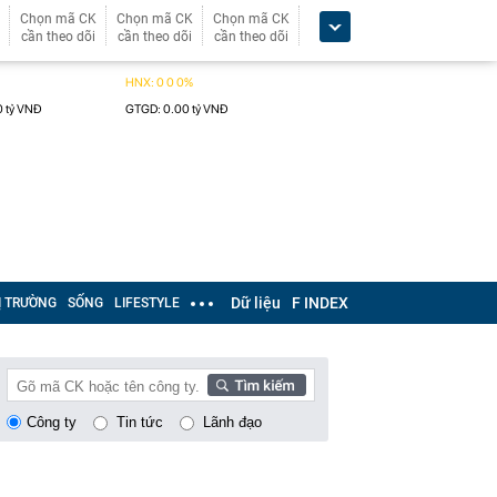
Chọn mã CK
Chọn mã CK
Chọn mã CK
cần theo dõi
cần theo dõi
cần theo dõi
Dữ liệu
F INDEX
Ị TRƯỜNG
SỐNG
LIFESTYLE
Công ty
Tin tức
Lãnh đạo