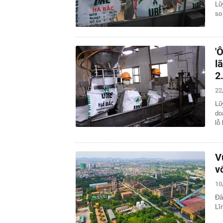
Lũ
so
'
l
2
22
Lũ
do
lỗ
V
v
10
Đâ
Lĩ