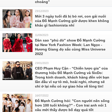
choáng’’
23/12/2023
Mới 3 ngày tuổi đã bị bỏ rơi, con gái nuôi
của Đỗ Mạnh Cường giờ được khen không
khác gì fashionista nhí
11/09/2023
Dàn sao “phủ đỏ" show Đỗ Mạnh Cường
tại New York Fashion Week: Lan Ngọc -
Hương Giang đọ sắc cùng Miss Universe
2022
23/01/2023
CEO Phạm Huy Cận - “Chiến lược gia” của
thương hiệu Đỗ Mạnh Cường và SixDo:
Trong kinh doanh, khách hàng đến với bạn
lần đầu vì sự tò mò, hoài nghi, nhưng sẽ
chỉ ở lại nếu có sự giao hòa về lòng tin!
16/07/2022
Đỗ Mạnh Cường hỏi: "Con người nên sống
hơn 100 tuổi không?" - Con trai anh nói 1
câu mới thấy được bố dạy quá tốt