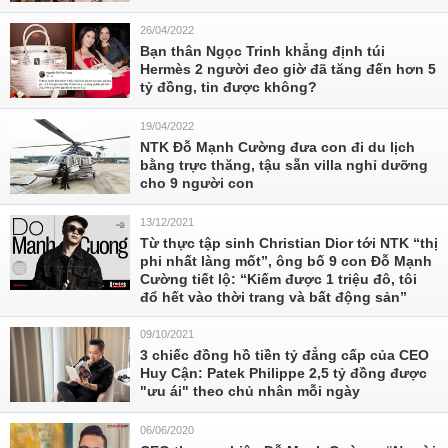
26/04/2022
Bạn thân Ngọc Trinh khẳng định túi
Hermès 2 người đeo giờ đã tăng đến hơn 5
tỷ đồng, tin được không?
19/04/2022
NTK Đỗ Mạnh Cường đưa con đi du lịch
bằng trực thăng, tậu sẵn villa nghỉ dưỡng
cho 9 người con
13/12/2021
Từ thực tập sinh Christian Dior tới NTK “thị
phi nhất làng mốt”, ông bố 9 con Đỗ Mạnh
Cường tiết lộ: “Kiếm được 1 triệu đô, tôi
đổ hết vào thời trang và bất động sản”
09/10/2021
3 chiếc đồng hồ tiền tỷ đẳng cấp của CEO
Huy Cận: Patek Philippe 2,5 tỷ đồng được
"ưu ái" theo chủ nhân mỗi ngày
06/06/2020