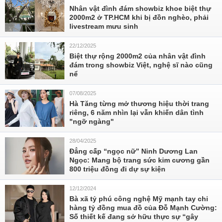
Nhân vật đình đám showbiz khoe biệt thự
2000m2 ở TP.HCM khi bị đồn nghèo, phải
livestream mưu sinh
22/12/2025
Biệt thự rộng 2000m2 của nhân vật đình
đám trong showbiz Việt, nghệ sĩ nào cũng
nể
07/08/2025
Hà Tăng từng mở thương hiệu thời trang
riêng, 6 năm nhìn lại vẫn khiến dân tình
"ngỡ ngàng"
28/04/2025
Đẳng cấp “ngọc nữ” Ninh Dương Lan
Ngọc: Mang bộ trang sức kim cương gần
800 triệu đồng đi dự sự kiện
12/12/2024
Bà xã tỷ phú công nghệ Mỹ mạnh tay chi
hàng tỷ đồng mua đồ của Đỗ Mạnh Cường:
Số thiết kế đang sở hữu thực sự ‘‘gây