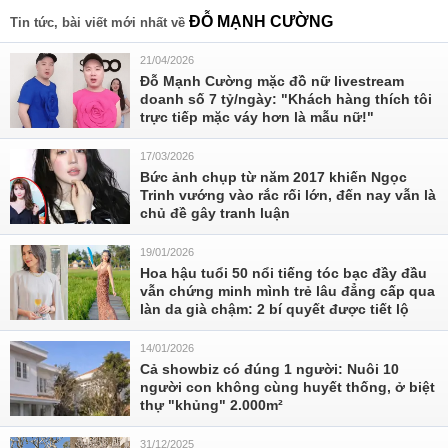
ĐỖ MẠNH CƯỜNG
Tin tức, bài viết mới nhất về
21/04/2026
Đỗ Mạnh Cường mặc đồ nữ livestream
doanh số 7 tỷ/ngày: "Khách hàng thích tôi
trực tiếp mặc váy hơn là mẫu nữ!"
17/03/2026
Bức ảnh chụp từ năm 2017 khiến Ngọc
Trinh vướng vào rắc rối lớn, đến nay vẫn là
chủ đề gây tranh luận
19/01/2026
Hoa hậu tuổi 50 nổi tiếng tóc bạc đầy đầu
vẫn chứng minh mình trẻ lâu đẳng cấp qua
làn da già chậm: 2 bí quyết được tiết lộ
14/01/2026
Cả showbiz có đúng 1 người: Nuôi 10
người con không cùng huyết thống, ở biệt
thự "khủng" 2.000m²
31/12/2025