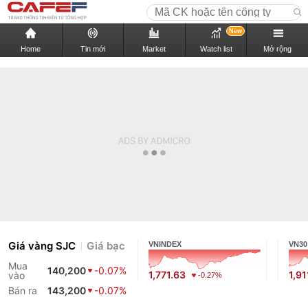
New
Home
Tin mới
Market
Watch list
Mở rộng
Giá vàng SJC
Giá bạc
VNINDEX
VN30
Mua
140,200
-0.07%
1,771.63
1,91
vào
-0.27%
Bán ra
143,200
-0.07%