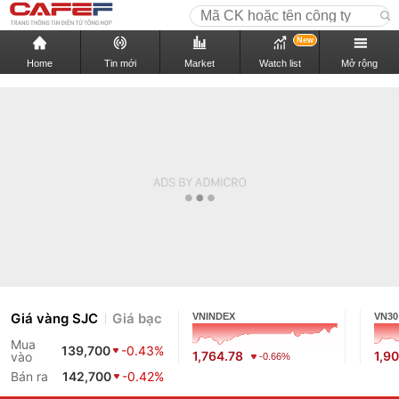
New
Home
Tin mới
Market
Watch list
Mở rộng
Giá vàng SJC
Giá bạc
VNINDEX
VN30
Mua
139,700
-0.43%
1,764.78
1,9
vào
-0.66%
Bán ra
142,700
-0.42%