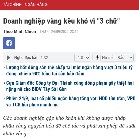
TÀI CHÍNH - NGÂN HÀNG
Doanh nghiệp vàng kêu khó vì "3 chữ"
THỨ 4 , 24/09/2025, 23:14
Theo Minh Chiến
-
Nghe đọc bài
1:32
Lượng bất động sản thế chấp tại một ngân hàng vượt 3 triệu tỷ
đồng, chiếm 90% tổng tài sản bảo đảm
Cựu Giám đốc Công ty Đại Thành cùng đồng phạm gây thiệt hại
nặng nề cho BIDV Tây Sài Gòn
Phiên 24/9, loạt cổ phiếu ngân hàng tăng vọt: HDB tím trần, VPB
và TCB hồi phục mạnh mẽ
Các doanh nghiệp gặp khó khăn khi không được nhập
khẩu vàng nguyên liệu để chế tác và phải xin phép để xuất
khẩu vàng