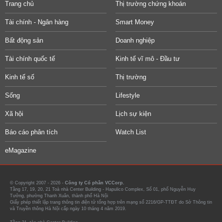
Trang chủ
Thị trường chứng khoán
Tài chính - Ngân hàng
Smart Money
Bất động sản
Doanh nghiệp
Tài chính quốc tế
Kinh tế vĩ mô - Đầu tư
Kinh tế số
Thị trường
Sống
Lifestyle
Xã hội
Lịch sự kiện
Báo cáo phân tích
Watch List
eMagazine
© Copyright 2007 - 2026 -
Công ty Cổ phần VCCorp.
Tầng 17, 19, 20, 21 Toà nhà Center Building - Hapulico Complex, Số 01, phố Nguyễn Huy
Tưởng, phường Thanh Xuân, thành phố Hà Nội
Giấy phép thiết lập trang thông tin điện tử tổng hợp trên mạng số 2216/GP-TTĐT do Sở Thông tin
và Truyền thông Hà Nội cấp ngày 10 tháng 4 năm 2019.