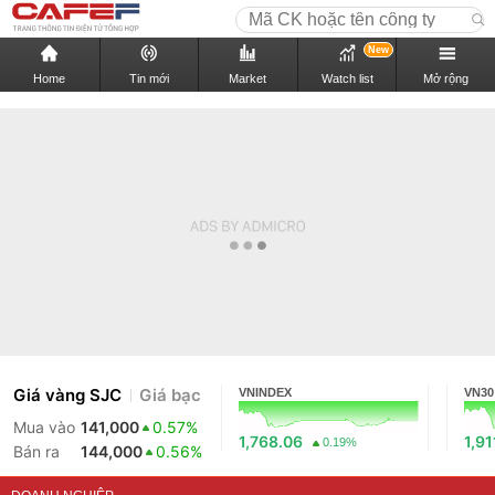
New
Home
Tin mới
Market
Watch list
Mở rộng
Giá vàng SJC
Giá bạc
VNINDEX
VN30
Mua vào
141,000
0.57%
1,768.06
1,91
0.19%
Bán ra
144,000
0.56%