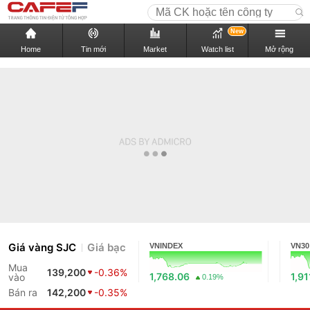
New
Home
Tin mới
Market
Watch list
Mở rộng
Giá vàng SJC
Giá bạc
VNINDEX
VN30
Mua
139,200
-0.36%
1,768.06
1,91
vào
0.19%
Bán ra
142,200
-0.35%