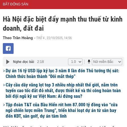
BẤT ĐỘNG SẢN
Hà Nội đặc biệt đẩy mạnh thu thuế từ kinh
doanh, đất đai
THỨ 4 , 22/10/2025, 14:56
Theo Trần Hoàng
-
Nghe đọc bài
2:18
Dự án 16 tỷ USD lập kỷ lục 3 năm 8 lần đón Thủ tướng thị sát:
Chính thức hoàn thành “Đôi mắt thép”
Cây cầu dây văng lọt top 3 nhiều nhịp nhất thế giới, nằm trên
tuyến cao tốc đắt đỏ nhất, được thiết kế và thi công hoàn toàn
bởi đội ngũ kỹ sư Việt Nam: Ai đứng sau?
Tập đoàn T&T của Bầu Hiển rót hơn 87.000 tỷ đồng vào “cửa
ngõ chiến lược miền Trung”, triển khai loạt dự án từ sân bay
đến KĐT, sân golf, dự án tâm linh