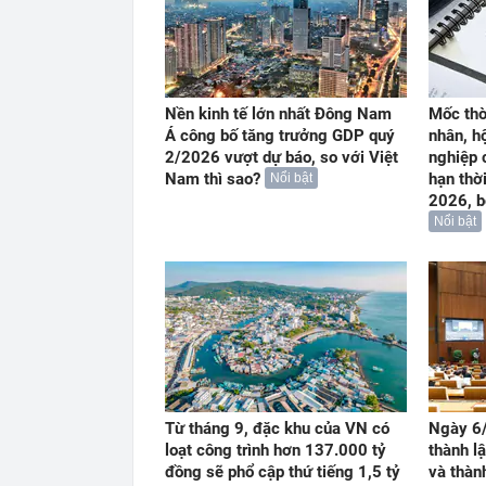
Nền kinh tế lớn nhất Đông Nam
Mốc thờ
Á công bố tăng trưởng GDP quý
nhân, h
2/2026 vượt dự báo, so với Việt
nghiệp 
Nam thì sao?
hạn thờ
Nổi bật
2026, b
Nổi bật
Từ tháng 9, đặc khu của VN có
Ngày 6/
loạt công trình hơn 137.000 tỷ
thành l
đồng sẽ phổ cập thứ tiếng 1,5 tỷ
và thàn