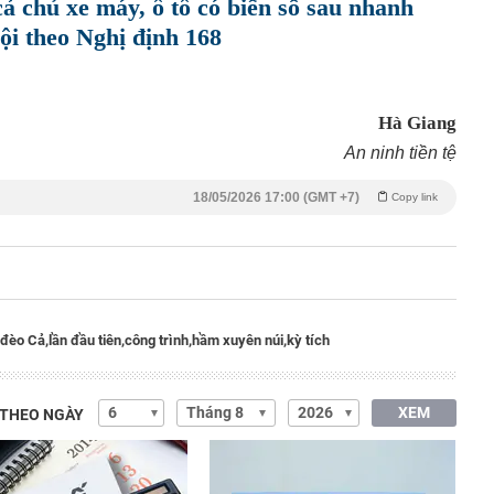
cả chủ xe máy, ô tô có biển số sau nhanh
ội theo Nghị định 168
Hà Giang
An ninh tiền tệ
18/05/2026 17:00 (GMT +7)
Copy link
đèo Cả,
lần đầu tiên,
công trình,
hầm xuyên núi,
kỳ tích
XEM
 THEO NGÀY