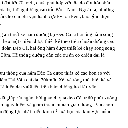
hỉ đạt tới 70km/h, chưa phù hợp với tốc độ đòi hỏi phải
ủa hệ thống đường cao tốc Bắc - Nam. Ngoài ra, phương
iến cho chi phí vận hành cực kỳ tốn kém, bao gồm điện
.
ng án thiết kế hầm đường bộ Đèo Cả là hai ống hầm song
 theo một chiều, được thiết kế theo tiêu chuẩn đường cao
đoàn Đèo Cả, hai ống hầm được thiết kế chạy song song
à 30m. Hệ thống đường dẫn của dự án có chiều dài là
lưu thông của hầm Đèo Cả được thiết kế cao hơn so với
ầm Hải Vân chỉ đạt 70km/h. Xét về tổng thể thiết kế và
ả hiện đại vượt lên trên hầm đường bộ Hải Vân.
đã giúp rút ngắn thời gian đi qua đèo Cả từ 60 phút xuống
en nguy hiểm và giảm thiểu tai nạn giao thông. Bên cạnh
o động lực phát triển kinh tế - xã hội của khu vực miền