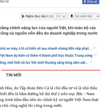
Đầu tư
Chia sẻ
 báu" quốc gia, người Cuba âm thầm lan rộng nguồn
không cần dầu mỏ
4:04
Nghe đọc bài
 chứa dầu thô của NMLD Dung Quất tăng thêm 12,5%
ực "nghiện cọc tiêu giao thông" cứu sống cả một thủy
lượt khách/ 4 ngày, và cỗ máy kinh doanh giấu sau lớp
bằng chính năng lực của người Việt, khi toàn bộ các
thi công và nguồn vốn đều do doanh nghiệp trong nước
của Mr Pips: Kê biên, thu giữ khối tài sản hàng nghìn tỷ
aldo khoe khéo garage triệu USD: Toàn siêu phẩm giới
 chủ xe máy, ô tô có biển số sau nhanh chóng đến nộp phạt...
n Bugatti và Ferrari đắt đỏ
Việt Nam dự kiến có thêm 4 thành phố trực thuộc Trung ương
 hơn 332.000 tỷ đồng để làm điều đặc biệt này
ng, một tỉnh nỗ lực 'hồi sinh' thương cảng từng sầm uất...
ê của Công Vinh
4 thói quen này chứng tỏ EQ của họ rất thấp mà không
TIN MỚI
 xuất làm tuyến cao tốc dài 55 km kết nối tới siêu dự án
ỷ đồng
nh Hòa, do Tập đoàn Đèo Cả là chủ đầu tư và là nhà thầu
ga lại khiến thế giới choáng ngợp vì những gì họ có thể
biết đến là hầm đường bộ dài thứ 2 trên trục Bắc - Nam
ng trình hầm đầu tiên do chính kỹ sư người Việt Nam thực
àm chủ công nghệ thi công trong nước.