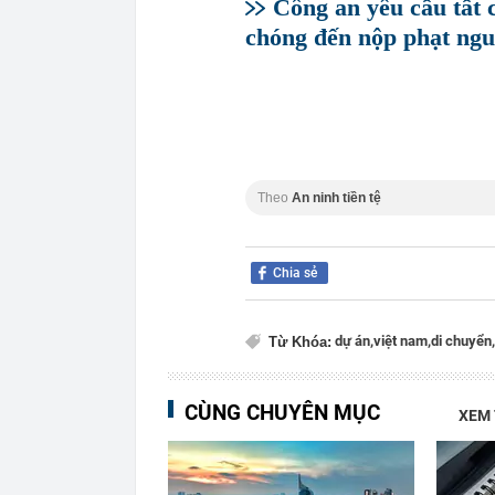
Công an yêu cầu tất 
chóng đến nộp phạt ngu
Theo
An ninh tiền tệ
Chia sẻ
dự án,
việt nam,
di chuyển,
Từ Khóa:
CÙNG CHUYÊN MỤC
XEM