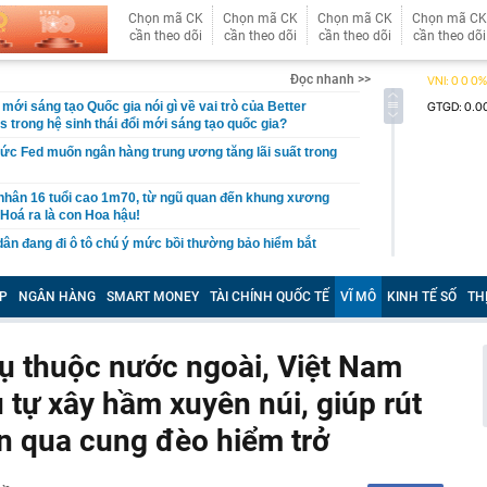
Chọn mã CK
Chọn mã CK
Chọn mã CK
Chọn mã CK
cần theo dõi
cần theo dõi
cần theo dõi
cần theo dõi
Đọc nhanh >>
mới sáng tạo Quốc gia nói gì về vai trò của Better
 trong hệ sinh thái đổi mới sáng tạo quốc gia?
c Fed muốn ngân hàng trung ương tăng lãi suất trong
nhân 16 tuổi cao 1m70, từ ngũ quan đến khung xương
 Hoá ra là con Hoa hậu!
dân đang đi ô tô chú ý mức bồi thường bảo hiểm bắt
t
 OpenAI, khai phá thị trường 240 tỷ USD
P
NGÂN HÀNG
SMART MONEY
TÀI CHÍNH QUỐC TẾ
VĨ MÔ
KINH TẾ SỐ
TH
họ' FPT chốt ngày trả cổ tức tiền mặt 100% ngay tuần này
inh dần lộ diện, 'chạy đà' về đích trước hạn
ụ thuộc nước ngoài, Việt Nam
c nổi tiếng nói: Nếu EQ của bạn chỉ ở mức trung bình,
u tự xây hầm xuyên núi, giúp rút
hành, hãy cẩn trọng khi tiếp xúc với nhóm người này!
 tuổi đang đồng loạt cắt 6 khoản chi này: Sau 10 năm
ển qua cung đèo hiểm trở
 nhận ra phần lớn đều không cần thiết
u năm chưa chắc đã biết một nút bấm trên điện thoại
u rất nhiều tính năng ẩn