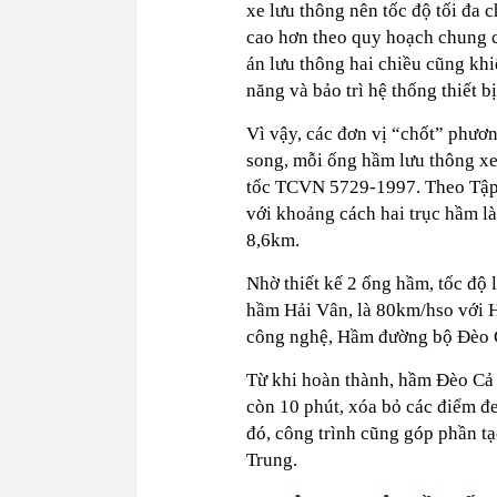
xe lưu thông nên tốc độ tối đa c
cao hơn theo quy hoạch chung c
án lưu thông hai chiều cũng kh
năng và bảo trì hệ thống thiết bị
Vì vậy, các đơn vị “chốt” phươ
song, mỗi ống hầm lưu thông xe
tốc TCVN 5729-1997. Theo Tập 
với khoảng cách hai trục hầm l
8,6km.
Nhờ thiết kế 2 ống hầm, tốc độ 
hầm Hải Vân, là 80km/hso với H
công nghệ, Hầm đường bộ Đèo C
Từ khi hoàn thành, hầm Đèo Cả 
còn 10 phút, xóa bỏ các điểm đ
đó, công trình cũng góp phần tạ
Trung.