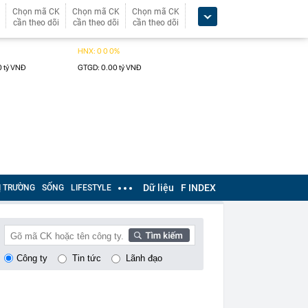
Chọn mã CK
Chọn mã CK
Chọn mã CK
cần theo dõi
cần theo dõi
cần theo dõi
Dữ liệu
F INDEX
Ị TRƯỜNG
SỐNG
LIFESTYLE
Công ty
Tin tức
Lãnh đạo