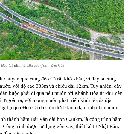
Đèo Cả nhìn từ trên cao (Ảnh: Đèo Cả)
di chuyển qua cung đèo Cả rất khó khăn, vì đây là cung
 nước, với độ cao 333m và chiều dài 12km. Tuy nhiên, đây
 dân buộc phải đi qua nếu muốn tới Khánh Hòa từ Phú Yên
i. Ngoài ra, với mong muốn phát triển kinh tế của địa
ng bộ qua Đèo Cả đã sớm được lãnh đạo tỉnh nhen nhóm.
nh thành hầm Hải Vân dài hơn 6,28km, là công trình hầm
 Công trình được sử dụng vốn vay, thiết kế từ Nhật Bản,
g đầu liên danh.