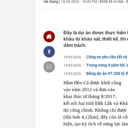
Kinh tế vĩ mô - 
Hà Giang
|
18-05-2026 - 18:00 PM
|
08:39
Tận dụng "kho
điện vô tận, 
08:27
Năng lực tồn
08:25
Chú gấu Bắc C
cung: 20.000 
Đây là dự án được thực hiện 
lông trắng
khâu từ khảo sát, thiết kế, 
08:25
Vụ án lừa đảo 
đảm trách.
đồng
08:25
Cristiano Ron
Công an yêu cầu tất cả
18-05-2026
hạn, quy tụ dà
Trong vòng 4 năm tới, 
14-05-2026
08:12
Vĩnh Long chi
Bằng dự án 47.200 tỷ đồ
14-05-2026
08:12
Căn nhà ở qu
Hầm Đèo Cả được khởi công
08:12
Một người có 
hề nhận ra
vào năm 2012 và đưa vào
08:11
Quảng Ninh đề
khai thác từ tháng 8/2017,
hơn 235.000 t
kết nối hai tỉnh Đắk Lắk và Khá
08:11
Một lần nữa, N
thi công chính. Không chỉ được 
tạo ra
(dài hơn 4,12km), đây còn là cô
hiện, tạo kỳ tích về năng lực l