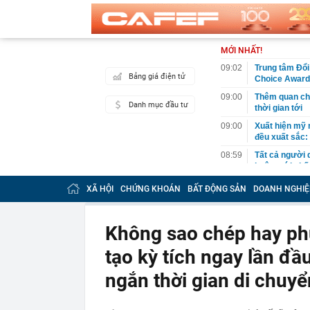
MỚI NHẤT!
09:02
Trung tâm Đổi 
Bảng giá điện tử
Choice Awards
09:00
Thêm quan chứ
Danh mục đầu tư
thời gian tới
09:00
Xuất hiện mỹ 
đều xuất sắc:
08:59
Tất cả người 
buộc mới nhấ
08:58
FPT "bắt tay"
XÃ HỘI
CHỨNG KHOÁN
BẤT ĐỘNG SẢN
DOANH NGHIỆ
08:55
Một công ty '
08:52
Hầm chui Cổ L
Không sao chép hay ph
08:45
Nhà tâm lý họ
tạo kỳ tích ngay lần đầ
khuyên chân t
08:44
Người dưới 35
ngắn thời gian di chuy
biến động, họ
08:40
Người dùng lâ
Samsung sở hữ