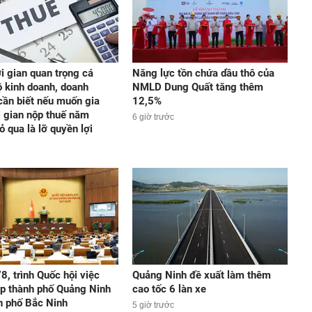
i gian quan trọng cá
Năng lực tồn chứa dầu thô của
ộ kinh doanh, doanh
NMLD Dung Quất tăng thêm
cần biết nếu muốn gia
12,5%
i gian nộp thuế năm
6 giờ trước
ỏ qua là lỡ quyền lợi
8, trình Quốc hội việc
Quảng Ninh đề xuất làm thêm
ập thành phố Quảng Ninh
cao tốc 6 làn xe
h phố Bắc Ninh
5 giờ trước