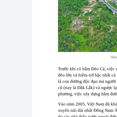
Hầm 
Trước khi có hầm Đèo Cả, việc 
đèo lớn và hiểm trở bậc nhất cả
là con đường độc đạo mà người
cũ (nay là Đắk Lắk) và ngược lạ
phương, việc xây dựng hầm đườ
Vào năm 2005, Việt Nam đã khá
xuyên núi dài nhất Đông Nam Á.
do các nhà thầu nước ngoài đứn