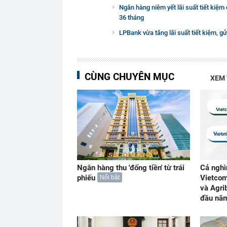
Ngân hàng niêm yết lãi suất tiết kiệm
36 tháng
LPBank vừa tăng lãi suất tiết kiệm, g
CÙNG CHUYÊN MỤC
XEM
Ngân hàng thu 'đống tiền' từ trái
Cả nghì
phiếu
Vietcom
Nổi bật
và Agri
đầu nă