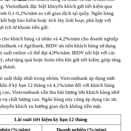
g. VietinBank đặc biệt khuyến khích gửi tiết kiệm qua
o hơn 0,1-0,2%/năm so với giao dịch tại quầy. Ngân hàng
 kết hợp bảo hiểm hoặc tích lũy linh hoạt, phù hợp với
 ích từ khoản tiền gửi.
m
cho khách hàng cá nhân và 4,2%/năm cho doanh nghiệp
etinBank và Agribank, BIDV ưu tiên khách hàng sử dụng
ãi suất online có thể đạt 4,9%/năm. BIDV nổi bật với các
, như tặng quà hoặc hoàn tiền khi gửi tiết kiệm, giúp tăng
ng thành.
lãi suất thấp nhất trong nhóm, Vietcombank áp dụng mức
hân ở kỳ hạn 12 tháng và 4,1%/năm đối với khách hàng
g cao, Vietcombank vẫn thu hút lượng lớn khách hàng nhờ
ch vụ chất lượng cao. Ngân hàng này cũng áp dụng các ưu
 khuyến khích xu hướng giao dịch không tiền mặt.
Lãi suất tiết kiệm kỳ hạn 12 tháng
nhân (%/năm)
Doanh nghiệp (%/năm)