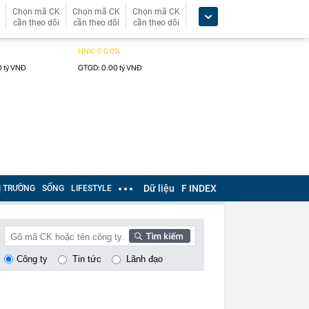
Chọn mã CK
Chọn mã CK
Chọn mã CK
cần theo dõi
cần theo dõi
cần theo dõi
Dữ liệu
F INDEX
Ị TRƯỜNG
SỐNG
LIFESTYLE
Công ty
Tin tức
Lãnh đạo