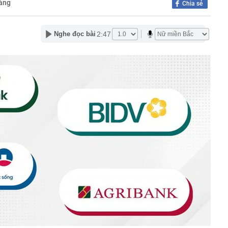
hàng
Chia sẻ
óa dữ liệu vùng trồng sầu riêng
ố 'pin quả chuối' khiến 213.000 xe điện dính lỗi phồng
xuất phải công khai xin lỗi
2:47
Nghe đọc bài
ng dụng AI vào quản lý các khu chung cư tại TP.HCM
h Sky, Vua Quạt và Hồ Văn Khoa khai gì tại công an?
ần 1,2ha đất để xây dựng NƠXH tại phường Bồ Đề
n SN 2001 nhận 12 lần chuyển khoản tổng 5 tỷ đồng lúc
ng an hỗ trợ hoàn trả cho người gửi
 hiểu của người đàn ông có giao dịch chuyển khoản
đồng
'đống tiền' từ trái phiếu
 nơi khí hậu mát mẻ quanh năm, bao quanh là núi đá
p nhắm tới làm siêu tổ hợp 21.000 tỷ đồng gồm cáp
áng, khu vui chơi
 nhận tiền chuyển nhầm nhưng không trả
 Sun Group, BIM Group...liên danh có nhà đầu tư đến từ
h đề xuất làm siêu dự án 18 tỷ USD, quy mô 6.500ha
g sắp lên thành phố trực thuộc Trung ương