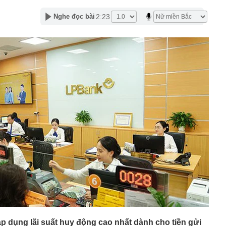
i kênh
đới giật cấp 8 trên Vịnh Bắc Bộ, nhiều vùng biển sóng
2:23
Nghe đọc bài
cầu cứu' đồng minh của Mỹ
ờng báo tin vui
án cá cần bỏ ngay
ng nhà, người dân bất ngờ thấy cảnh tượng "nổi da gà",
đến xem
uôi xới cơm lại có những chấm tròn? Hơn 90% người
ết hết công dụng
nh đôi cùng tốt nghiệp Xuất sắc Đại học Ngoại ngữ
lối thoát cho Tổng thống Trump khỏi Iran
u sắp xếp: Thay đổi lớn nhất nằm ở cách quản trị
tỷ đồng cho Mr Pips, Shark Bình nộp khắc phục 5,7 tỷ
t kỷ lục của Lê Công Vinh
p dụng lãi suất huy động cao nhất dành cho tiền gửi