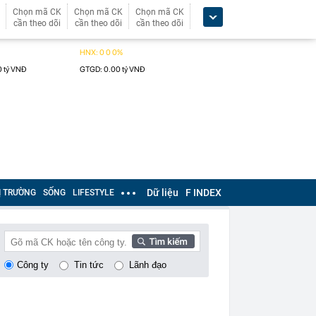
Chọn mã CK
Chọn mã CK
Chọn mã CK
cần theo dõi
cần theo dõi
cần theo dõi
Dữ liệu
F INDEX
Ị TRƯỜNG
SỐNG
LIFESTYLE
Công ty
Tin tức
Lãnh đạo