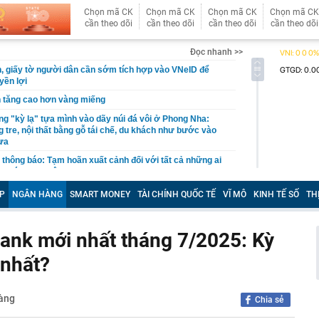
Chọn mã CK
Chọn mã CK
Chọn mã CK
Chọn mã CK
cần theo dõi
cần theo dõi
cần theo dõi
cần theo dõi
Đọc nhanh >>
tin, giấy tờ người dân cần sớm tích hợp vào VNeID để
yền lợi
n tăng cao hơn vàng miếng
g "kỳ lạ" tựa mình vào dãy núi đá vôi ở Phong Nha:
 tre, nội thất bằng gỗ tái chế, du khách như bước vào
ưa
thông báo: Tạm hoãn xuất cảnh đối với tất cả những ai
nh sách sau đây
tối ưu công năng cho ngân sách hạn chế
P
NGÂN HÀNG
SMART MONEY
TÀI CHÍNH QUỐC TẾ
VĨ MÔ
KINH TẾ SỐ
TH
công suất thiết kế, Hà Nội giải bài toán chống ngập ra
ank mới nhất tháng 7/2025: Kỳ
t kiệm hơn 77 triệu đồng, 2 tháng sau được ngân hàng
ông báo: “Tiền đang nằm trong tài khoản của công ty bảo
 nhất?
p (V68) báo lãi tăng 200% trước thềm đưa cổ phiếu lên
hàng
Chia sẻ
nda SH, xe tay ga Ý Lambretta J200 lộ diện sở hữu