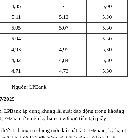
4,85
-
5,00
5,11
5,13
5,30
5,05
5,07
5,30
5,04
-
5,30
4,93
4,95
5,30
4,82
4,84
5,30
4,71
4,73
5,30
Nguồn: LPBank
g7/2025
yến, LPBank áp dụng khung lãi suất dao động trong khoảng
0,7%/năm ở nhiều kỳ hạn so với gửi tiền tại quầy.
 dưới 1 tháng có chung mức lãi suất là 0,1%/năm; kỳ hạn 1
 suất lần lượt là 3,6%/năm và 3,7%/năm; kỳ hạn 3 - 5