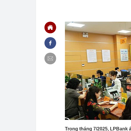
phanh ABS ha
10:59
Áp thấp nhiệt 
cao đến 4m
10:56
Nga bất ngờ '
10:50
Vợ cũ Đan Trư
10:48
3 thói quen r
10:46
Đang ngồi tro
cả làng kéo 
10:43
Vì sao trên m
dùng không bi
10:38
Hai chị em si
10:34
Tướng Mỹ tìm 
10:33
Trường học sa
10:30
Rửa tiền 320 
đồng
10:26
Quang Hải vượ
Trong tháng 7/2025, LPBank á