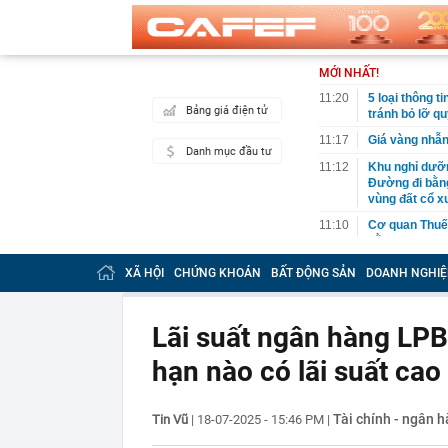
MỚI NHẤT!
11:20
5 loại thông 
Bảng giá điện tử
tránh bỏ lỡ qu
11:17
Giá vàng nhẫ
Danh mục đầu tư
11:12
Khu nghỉ dưỡn
Đường đi bằng
vùng đất cổ x
11:10
Cơ quan Thuế 
nằm trong da
11:09
Thiết kế nhà 
XÃ HỘI
CHỨNG KHOÁN
BẤT ĐỘNG SẢN
DOANH NGHIỆ
11:08
Mưa lớn vượt 
sao?
Lãi suất ngân hàng LPB
11:05
Khách gửi tiế
Trung Quốc th
hạn nào có lãi suất cao
hiểm”
11:03
Tuấn Anh Grou
sàn
Tài chính - ngân 
Tin Vũ
|
18-07-2025 - 15:46 PM
|
11:00
Thách thức Ho