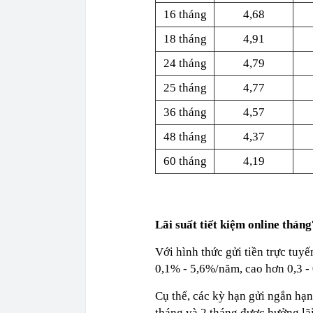
16 tháng
4,68
18 tháng
4,91
24 tháng
4,79
25 tháng
4,77
36 tháng
4,57
48 tháng
4,37
60 tháng
4,19
Lãi suất tiết kiệm online thán
Với hình thức gửi tiền trực tu
0,1% - 5,6%/năm, cao hơn 0,3 - 
Cụ thể, các kỳ hạn gửi ngắn hạn
tháng và 2 tháng được hưởng lãi