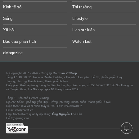
Kinh tế số
Thị trường
Sống
Lifestyle
Xã hội
Lịch sự kiện
Báo cáo phân tích
Watch List
eMagazine
© Copyright 2007 - 2026 -
Công ty Cổ phần VCCorp.
Tầng 17, 19, 20, 21 Toà nhà Center Building - Hapulico Complex, Số 01, phố Nguyễn Huy
Tưởng, phường Thanh Xuân, thành phố Hà Nội
Giấy phép thiết lập trang thông tin điện tử tổng hợp trên mạng số 2216/GP-TTĐT do Sở Thông tin
và Truyền thông Hà Nội cấp ngày 10 tháng 4 năm 2019.
Tầng 21, tòa nhà Center Building.
Địa chỉ: Số 01, phố Nguyễn Huy Tưởng, phường Thanh Xuân, thành phố Hà Nội
Điện thoại: 024 7309 5555 Máy lẻ 292. Fax: 024-39744082
Email: info@cafef.vn
Chịu trách nhiệm quản lý nội dung:
Ông Nguyễn Thế Tân
Hỗ trợ quảng cáo :