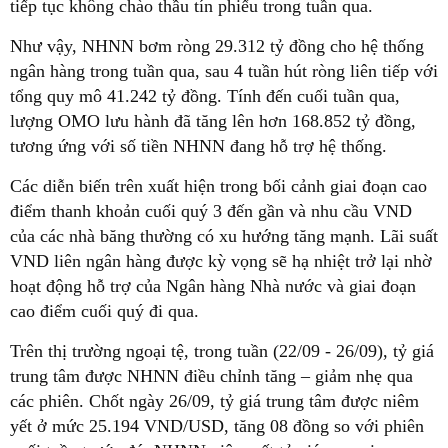
tiếp tục không chào thầu tín phiếu trong tuần qua.
Như vậy, NHNN bơm ròng 29.312 tỷ đồng cho hệ thống
ngân hàng trong tuần qua, sau 4 tuần hút ròng liên tiếp với
tổng quy mô 41.242 tỷ đồng. Tính đến cuối tuần qua,
lượng OMO lưu hành đã tăng lên hơn 168.852 tỷ đồng,
tương ứng với số tiền NHNN đang hỗ trợ hệ thống.
Các diễn biến trên xuất hiện trong bối cảnh giai đoạn cao
điểm thanh khoản cuối quý 3 đến gần và nhu cầu VND
của các nhà băng thường có xu hướng tăng mạnh. Lãi suất
VND liên ngân hàng được kỳ vọng sẽ hạ nhiệt trở lại nhờ
hoạt động hỗ trợ của Ngân hàng Nhà nước và giai đoạn
cao điểm cuối quý đi qua.
Trên thị trường ngoại tệ, trong tuần (22/09 - 26/09), tỷ giá
trung tâm được NHNN điều chỉnh tăng – giảm nhẹ qua
các phiên. Chốt ngày 26/09, tỷ giá trung tâm được niêm
yết ở mức 25.194 VND/USD, tăng 08 đồng so với phiên