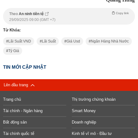
Copy link
Theo
An ninh tiền tệ
29/09/2025 09:00 (GMT +7)
Từ Khóa:
Lãi Suất VND
Lãi Suất
Giá Usd
Ngân Hàng Nhà Nước
Tỷ Giá
TIN MỚI CẬP NHẬT
Lên đầu trang
Trang chủ
Thị trường chứng khoán
Tài chính - Ngân hàng
Smart Money
Bất động sản
Doanh nghiệp
Tài chính quốc tế
Kinh tế vĩ mô - Đầu tư