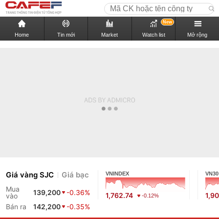
New
Home
Tin mới
Market
Watch list
Mở rộng
Giá vàng SJC
Giá bạc
VNINDEX
VN30
Mua
139,200
-0.36%
1,762.74
1,9
vào
-0.12%
Bán ra
142,200
-0.35%