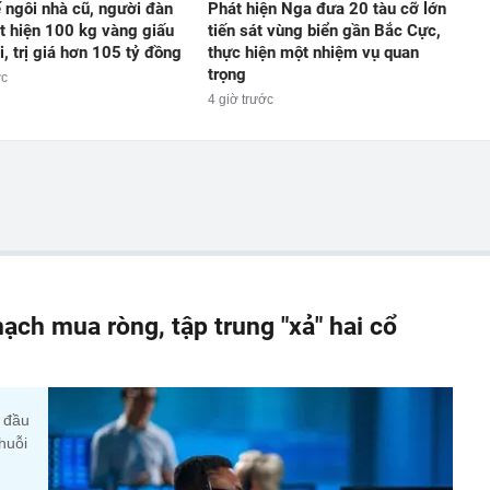
 ngôi nhà cũ, người đàn
Phát hiện Nga đưa 20 tàu cỡ lớn
t hiện 100 kg vàng giấu
tiến sát vùng biển gần Bắc Cực,
i, trị giá hơn 105 tỷ đồng
thực hiện một nhiệm vụ quan
trọng
ớc
4 giờ trước
ạch mua ròng, tập trung "xả" hai cổ
y đầu
huỗi