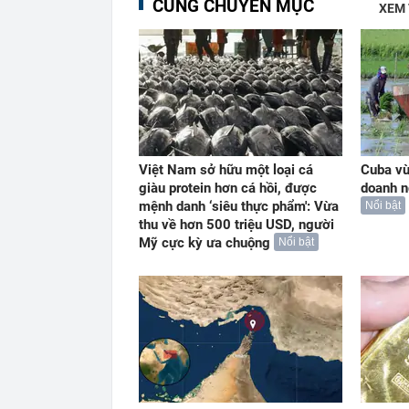
CÙNG CHUYÊN MỤC
XEM
Việt Nam sở hữu một loại cá
Cuba vừ
giàu protein hơn cá hồi, được
doanh n
mệnh danh ‘siêu thực phẩm': Vừa
Nổi bật
thu về hơn 500 triệu USD, người
Mỹ cực kỳ ưa chuộng
Nổi bật