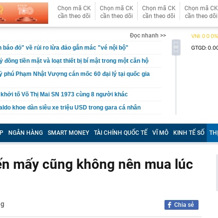
Chọn mã CK
Chọn mã CK
Chọn mã CK
Chọn mã CK
cần theo dõi
cần theo dõi
cần theo dõi
cần theo dõi
Đọc nhanh >>
báo đỏ" về rủi ro lừa đảo gắn mác "vé nội bộ"
tỷ đồng tiền mặt và loạt thiết bị bí mật trong một căn hộ
ỷ phú Phạm Nhật Vượng cán mốc 60 đại lý tại quốc gia
 khởi tố Võ Thị Mai SN 1973 cùng 8 người khác
aldo khoe dàn siêu xe triệu USD trong gara cá nhân
ét nơi ở của Huấn Hoa Hồng
P
NGÂN HÀNG
SMART MONEY
TÀI CHÍNH QUỐC TẾ
VĨ MÔ
KINH TẾ SỐ
TH
 Xổ số Power 6/55 - Kết quả xổ số Vietlott hôm nay
 hàng 6/8 tại Agribank, Vietcombank, BIDV, VietinBank,
ến mấy cũng không nên mua lúc
k, HDBank,...
ủa HAGL chốt thời gian IPO 18,8 triệu cổ phiếu
n 400 ABS trình làng bản nâng cấp tương thích xăng
 ép lên Honda SH350i và Yamaha XMAX 300
ng
Chia sẻ
trên thị trường thẻ tín dụng: Các ngân hàng chuyển từ
 đãi sang "may đo" trải nghiệm cho từng khách hàng