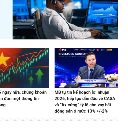
 ngày nữa, chứng khoán
MB tự tin kế hoạch lợi nhuận
m đón một thông tin
2026, tiếp tục dẫn đầu về CASA
ọng
và “fix cứng” tỷ lệ cho vay bất
động sản ở mức 13% +/-2%