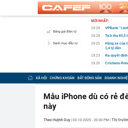
MỚI NHẤT!
19:29
VPBank "cảnh 
Bảng giá điện tử
19:29
Tịch thu 65,5 
Danh mục đầu tư
19:25
Hãng xe của t
1,4 tỷ dân
19:23
Ra quyết định
19:20
Cristiano Ron
19:18
Nóng: Khám x
XÃ HỘI
CHỨNG KHOÁN
BẤT ĐỘNG SẢN
DOANH NGHIỆ
19:15
Vietlott 6/8 -
6/8/2026
19:15
Lãi suất ngân
Mẫu iPhone dù có rẻ đ
MB, Sacomban
19:14
Công ty con c
này
19:10
Suzuki Burgma
E10, gây sức
Thị trườ
Theo Huỳnh Duy
|
03-10-2025 - 20:30 PM
|
19:09
Cuộc đua mới 
cạnh tranh ưu