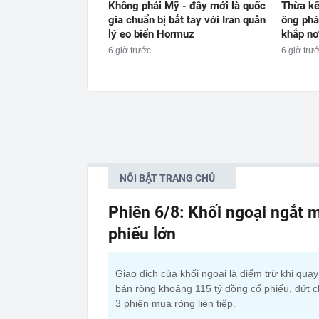
Không phải Mỹ - đây mới là quốc
Thừa kế
gia chuẩn bị bắt tay với Iran quản
ông phá
lý eo biển Hormuz
khắp nơ
6 giờ trước
6 giờ trư
NỔI BẬT TRANG CHỦ
Phiên 6/8: Khối ngoại ngắt m
phiếu lớn
Giao dịch của khối ngoại là điểm trừ khi qua
bán ròng khoảng 115 tỷ đồng cổ phiếu, đứt c
3 phiên mua ròng liên tiếp.