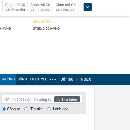
Chọn mã CK
Chọn mã CK
Chọn mã CK
cần theo dõi
cần theo dõi
cần theo dõi
Dữ liệu
F INDEX
Ị TRƯỜNG
SỐNG
LIFESTYLE
Công ty
Tin tức
Lãnh đạo