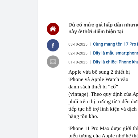
19:09
Công an xác m
Nguyễn Thị P
ngân hàng làm
Dù có mức giá hấp dẫn nhưn
19:05
Diva Mỹ Linh 
năm mới có 1 l
này ở thời điểm hiện tại.
19:01
Khoan sâu 850 
nước, đủ dùn
Cùng mang tên 17 Pro 
03-10-2025
18:57
Tài khoản ngâ
Đây là mẫu smartphone 
02-10-2025
tổng 5 tỷ đồn
Đây là chiếc iPhone khu
01-10-2025
18:36
“Bàn tiệc chỉ 
năm, có hơn 5
Apple vừa bổ sung 2 thiết bị
18:35
Không phải Mỹ 
iPhone và Apple Watch vào
eo biển Horm
danh sách thiết bị “cổ”
18:35
Trưởng Công a
(vintage). Theo quy định của A
khách mới
phối trên thị trường từ 5 đến d
18:30
Xuất hiện diễ
USD do Trung 
tiếp tục hỗ trợ linh kiện và dịc
18:28
Sắc đỏ bao tr
hàng tồn kho.
iPhone 11 Pro Max được giới t
biểu tượng của Apple nhờ hệ thố