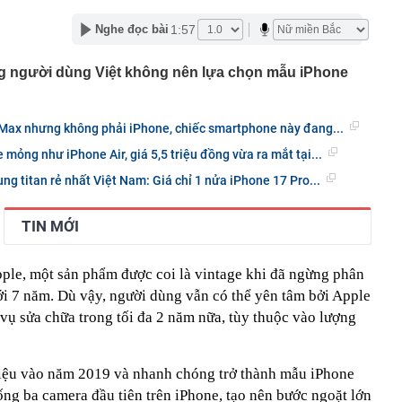
inh giao dịch chuyển khoản 747.500.000 đồng giữa
1:57
Nghe đọc bài
hương Hoa và Trần Văn Phúc: 1 người được mời đến
 việc
g người dùng Việt không nên lựa chọn mẫu iPhone
và giảng viên thanh nhạc đắt show nhất Việt Nam: 11
ời xin lỗi
mét, phát hiện 1,78 triệu tấn kim loại, lập kỷ lục cả
g hàng trăm năm
Max nhưng không phải iPhone, chiếc smartphone này đang...
n hàng phát sinh 12 giao dịch chuyển khoản liên tiếp với
mỏng như iPhone Air, giá 5,5 triệu đồng vừa ra mắt tại...
g: Người đàn ông được công an mời làm việc
ng titan rẻ nhất Việt Nam: Giá chỉ 1 nửa iPhone 17 Pro...
còn vài chai bia”, Bia Hà Nội vẫn báo lãi quý 2 cao nhất 5
.300 tỷ đồng gửi ngân hàng
- đây mới là quốc gia chuẩn bị bắt tay với Iran quản lý
TIN MỚI
uz
n cửa khẩu Nội Bài lý giải phương án phân làn đón
pple, một sản phẩm được coi là vintage khi đã ngừng phân
ưới 7 năm. Dù vậy, người dùng vẫn có thể yên tâm bởi Apple
n biến mới xung quanh dự án đường sắt cao tốc hơn 7 tỷ
Quốc đầu tư: Khoản nợ khủng sẽ đi về đâu?
h vụ sửa chữa trong tối đa 2 năm nữa, tùy thuộc vào lượng
ùm, cổ phiếu Hoá chất Đức Giang vẫn tăng kịch trần
hiệu vào năm 2019 và nhanh chóng trở thành mẫu iPhone
ng ba camera đầu tiên trên iPhone, tạo nên bước ngoặt lớn