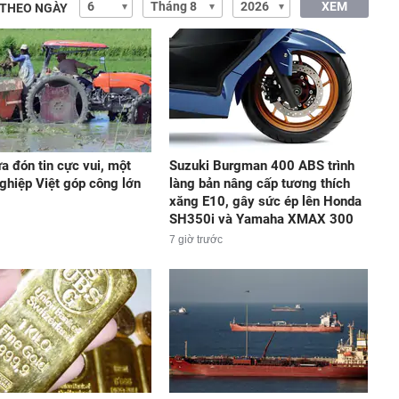
XEM
 THEO NGÀY
a đón tin cực vui, một
Suzuki Burgman 400 ABS trình
ghiệp Việt góp công lớn
làng bản nâng cấp tương thích
xăng E10, gây sức ép lên Honda
SH350i và Yamaha XMAX 300
7 giờ trước