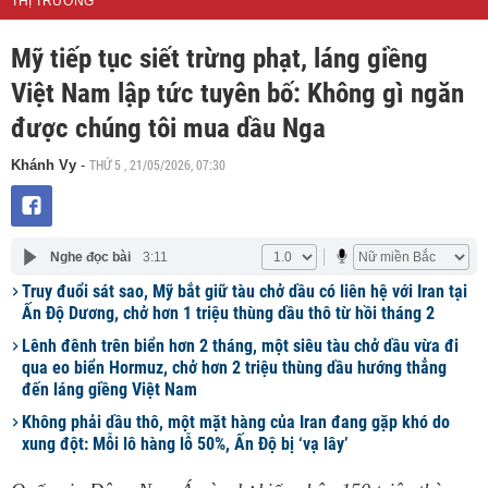
THỊ TRƯỜNG
Mỹ tiếp tục siết trừng phạt, láng giềng
Việt Nam lập tức tuyên bố: Không gì ngăn
được chúng tôi mua dầu Nga
THỨ 5 , 21/05/2026, 07:30
Khánh Vy
-
Nghe đọc bài
3:11
Truy đuổi sát sao, Mỹ bắt giữ tàu chở dầu có liên hệ với Iran tại
Ấn Độ Dương, chở hơn 1 triệu thùng dầu thô từ hồi tháng 2
Lênh đênh trên biển hơn 2 tháng, một siêu tàu chở dầu vừa đi
qua eo biển Hormuz, chở hơn 2 triệu thùng dầu hướng thẳng
đến láng giềng Việt Nam
Không phải dầu thô, một mặt hàng của Iran đang gặp khó do
xung đột: Mỗi lô hàng lỗ 50%, Ấn Độ bị ‘vạ lây’