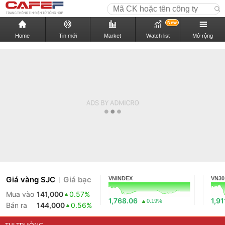
New
Home
Tin mới
Market
Watch list
Mở rộng
Giá vàng SJC
Giá bạc
VNINDEX
VN30
Mua vào
141,000
0.57%
1,768.06
1,91
0.19%
Bán ra
144,000
0.56%