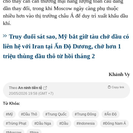
cho thấy cán cân thương mại năng lượng toàn cầu đang
dần thay đổi, trong khi Moscow ngày càng phụ thuộc
nhiều hơn vào thị trường châu Á để duy trì xuất khẩu dầu
khí.
Truy đuổi sát sao, Mỹ bắt giữ tàu chở dầu có
liên hệ với Iran tại Ấn Độ Dương, chở hơn 1
triệu thùng dầu thô từ hồi tháng 2
Khánh Vy
Copy link
Theo
An ninh tiền tệ
20/05/2026 19:58 (GMT +7)
Từ Khóa:
Mỹ
Dầu Thô
Trung Quốc
Trung Đông
Ấn Độ
Trừng Phạt
Dầu Nga
Dầu
Indonesia
Đông Nam Á
Moscow
Nga