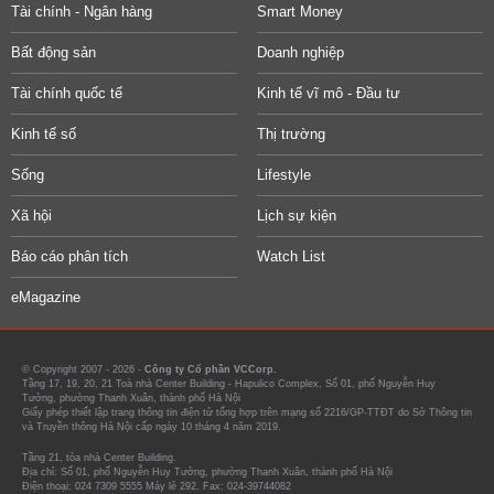
Tài chính - Ngân hàng
Smart Money
Bất động sản
Doanh nghiệp
Tài chính quốc tế
Kinh tế vĩ mô - Đầu tư
Kinh tế số
Thị trường
Sống
Lifestyle
Xã hội
Lịch sự kiện
Báo cáo phân tích
Watch List
eMagazine
© Copyright 2007 - 2026 -
Công ty Cổ phần VCCorp.
Tầng 17, 19, 20, 21 Toà nhà Center Building - Hapulico Complex, Số 01, phố Nguyễn Huy
Tưởng, phường Thanh Xuân, thành phố Hà Nội
Giấy phép thiết lập trang thông tin điện tử tổng hợp trên mạng số 2216/GP-TTĐT do Sở Thông tin
và Truyền thông Hà Nội cấp ngày 10 tháng 4 năm 2019.
Tầng 21, tòa nhà Center Building.
Địa chỉ: Số 01, phố Nguyễn Huy Tưởng, phường Thanh Xuân, thành phố Hà Nội
Điện thoại: 024 7309 5555 Máy lẻ 292. Fax: 024-39744082