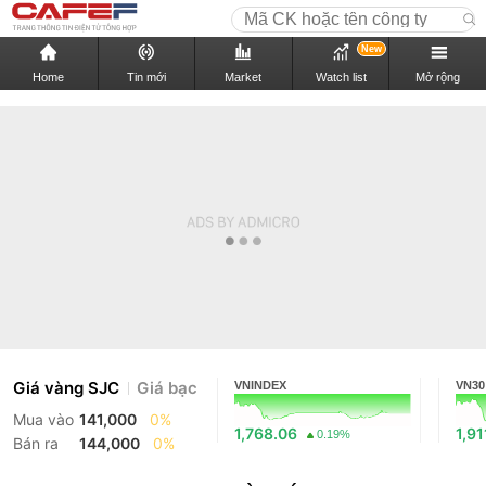
New
Home
Tin mới
Market
Watch list
Mở rộng
Giá vàng SJC
Giá bạc
VNINDEX
VN30
Mua vào
141,000
0%
1,768.06
1,91
0.19%
Bán ra
144,000
0%