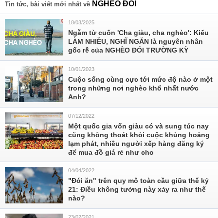
NGHÈO ĐÓI
Tin tức, bài viết mới nhất về
18/03/2025
Ngẫm từ cuốn 'Cha giàu, cha nghèo': Kiểu
LÀM NHIỀU, NGHĨ NGẮN là nguyên nhân
gốc rễ của NGHÈO ĐÓI TRƯỜNG KỲ
10/01/2023
Cuộc sống cùng cực tới mức độ nào ở một
trong những nơi nghèo khổ nhất nước
Anh?
07/12/2022
Một quốc gia vốn giàu có và sung túc nay
cũng không thoát khỏi cuộc khủng hoảng
lạm phát, nhiều người xếp hàng đăng ký
để mua đồ giá rẻ như cho
04/04/2022
"Đói ăn" trên quy mô toàn cầu giữa thế kỷ
21: Điều không tưởng này xảy ra như thế
nào?
23/02/2021