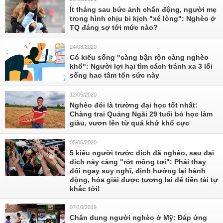
Ít tháng sau bức ảnh chấn động, người mẹ
trong hình chịu bi kịch "xé lòng": Nghèo ở
TQ đáng sợ tới mức nào?
24/08/2020
Có kiểu sống "càng bận rộn càng nghèo
khổ": Người lợi hại tìm cách tránh xa 3 lối
sống hao tâm tổn sức này
12/05/2020
Nghèo đói là trường đại học tốt nhất:
Chàng trai Quảng Ngãi 29 tuổi bỏ học làm
giàu, vươn lên từ quá khứ khổ cực
05/05/2020
5 kiểu người trước dịch đã nghèo, sau đại
dịch này càng "rớt mồng tơi": Phải thay
đổi ngay suy nghĩ, định hướng lại hành
động, hóa giải được tương lai để tiền tài tự
khắc tới!
07/10/2019
Chân dung người nghèo ở Mỹ: Đáp ứng